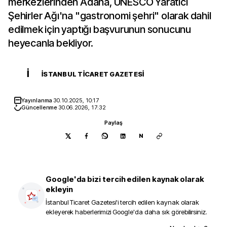
merkezlerinden Adana, UNESCO Yaratıcı
Şehirler Ağı'na "gastronomi şehri" olarak dahil
edilmek için yaptığı başvurunun sonucunu
heyecanla bekliyor.
İ
İSTANBUL TICARET GAZETESI
Yayınlanma
30.10.2025, 10:17
Güncellenme
30.06.2026, 17:32
Paylaş
N
Google'da bizi tercih edilen kaynak olarak
ekleyin
İstanbul Ticaret Gazetesi
'i tercih edilen kaynak olarak
ekleyerek haberlerimizi Google'da daha sık görebilirsiniz.