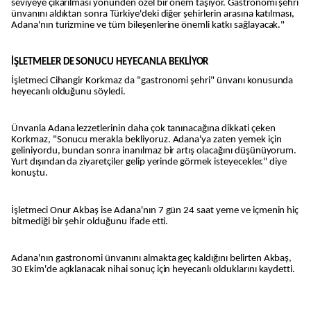
seviyeye çıkarılması yönünden özel bir önem taşıyor. Gastronomi şehri
ünvanını aldıktan sonra Türkiye'deki diğer şehirlerin arasına katılması,
Adana'nın turizmine ve tüm bileşenlerine önemli katkı sağlayacak."
İŞLETMELER DE SONUCU HEYECANLA BEKLİYOR
İşletmeci Cihangir Korkmaz da "gastronomi şehri" ünvanı konusunda
heyecanlı olduğunu söyledi.
Ünvanla Adana lezzetlerinin daha çok tanınacağına dikkati çeken
Korkmaz, "Sonucu merakla bekliyoruz. Adana'ya zaten yemek için
geliniyordu, bundan sonra inanılmaz bir artış olacağını düşünüyorum.
Yurt dışından da ziyaretçiler gelip yerinde görmek isteyecekler." diye
konuştu.
İşletmeci Onur Akbaş ise Adana'nın 7 gün 24 saat yeme ve içmenin hiç
bitmediği bir şehir olduğunu ifade etti.
Adana'nın gastronomi ünvanını almakta geç kaldığını belirten Akbaş,
30 Ekim'de açıklanacak nihai sonuç için heyecanlı olduklarını kaydetti.