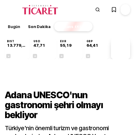
Bugün
Son Dakika
Finans
EKSTRA
BIST
USD
EUR
GBP
13.779,39
47,71
55,19
64,41
PİYASA
VERİLERİ
-0,14%
+0,18%
+0,32%
+0,38%
Kültür-Sanat
Adana UNESCO'nun
gastronomi şehri olmayı
bekliyor
Türkiye'nin önemli turizm ve gastronomi