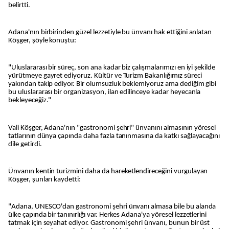
belirtti.
Adana'nın birbirinden güzel lezzetiyle bu ünvanı hak ettiğini anlatan
Köşger, şöyle konuştu:
"Uluslararası bir süreç, son ana kadar biz çalışmalarımızı en iyi şekilde
yürütmeye gayret ediyoruz. Kültür ve Turizm Bakanlığımız süreci
yakından takip ediyor. Bir olumsuzluk beklemiyoruz ama dediğim gibi
bu uluslararası bir organizasyon, ilan edilinceye kadar heyecanla
bekleyeceğiz."
Vali Köşger, Adana'nın "gastronomi şehri" ünvanını almasının yöresel
tatlarının dünya çapında daha fazla tanınmasına da katkı sağlayacağını
dile getirdi.
Ünvanın kentin turizmini daha da hareketlendireceğini vurgulayan
Köşger, şunları kaydetti:
"Adana, UNESCO'dan gastronomi şehri ünvanı almasa bile bu alanda
ülke çapında bir tanınırlığı var. Herkes Adana'ya yöresel lezzetlerini
tatmak için seyahat ediyor. Gastronomi şehri ünvanı, bunun bir üst