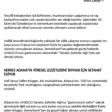
Kaynak ekle
Nasıl çalışır?
›
Tescilli kebabından içli köftesine, mumbarından şalgamına ve taş
kadayıfına kadar çok sayıda lezzetin yer aldığı kentte, işletmeler 30
Ekim'de Özbekistan'ın Semerkant kentinde yapılacak toplantıda
açıklanacak nihai sonucun olumlu olmasını umut ediyor.
Valilik koordinatörlüğünde yaklaşık bir yıllık çalışma sonucu yapılan ön
başvurusu Fransa'nın başkenti Paris'te yapılan değerlendirmede
olumlu sonuçlanan Adana, Semerkant'tan gelecek güzel haberle
UNESCO'nun gastronomi alanındaki "Yaratıcı Şehirler Ağı"nda yer
almak istiyor.
HERKES ADANA'YA YÖRESEL LEZZETLERİNİ TATMAK İÇİN SEYAHAT
EDİYOR
Vali Yavuz Selim Köşger, AA muhabirine, Adana'nın, 500'ün üzerindeki
lezzetiyle Türk mutfağının vazgeçilmez şehirlerinden biri olduğunu
söyledi.
Adana'nın UNESCO Yaratıcı Şehirler Ağı'na "gastronomi şehri" olarak
girmesiyle ilgili sürecin şu ana kadar sorunsuz şekilde ilerlediğini ifade
eden Köşger, Semerkant'tan da güzel haber almayı umut ettiklerini