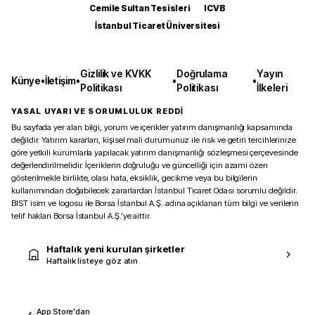
Cemile Sultan Tesisleri
ICVB
İstanbul Ticaret Üniversitesi
Gizlilik ve KVKK
Doğrulama
Yayın
Künye
•
İletişim
•
•
•
Politikası
Politikası
İlkeleri
YASAL UYARI VE SORUMLULUK REDDİ
Bu sayfada yer alan bilgi, yorum ve içerikler yatırım danışmanlığı kapsamında
değildir. Yatırım kararları, kişisel mali durumunuz ile risk ve getiri tercihlerinize
göre yetkili kurumlarla yapılacak yatırım danışmanlığı sözleşmesi çerçevesinde
değerlendirilmelidir. İçeriklerin doğruluğu ve güncelliği için azami özen
gösterilmekle birlikte, olası hata, eksiklik, gecikme veya bu bilgilerin
kullanımından doğabilecek zararlardan İstanbul Ticaret Odası sorumlu değildir.
BIST isim ve logosu ile Borsa İstanbul A.Ş. adına açıklanan tüm bilgi ve verilerin
telif hakları Borsa İstanbul A.Ş.’ye aittir.
Haftalık yeni kurulan şirketler
Haftalık listeye göz atın
App Store'dan