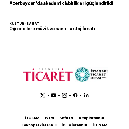
Azerbaycan'da akademik işbirlikleri güçlendirildi
KÜLTÜR-SANAT
Öğrencilere müzik ve sanatta staj fırsatı
•
•
•
•
İTOTAM
BTM
SoftITo
Kitap İstanbul
Teknopark İstanbul
İDTM İstanbul
İTOSAM