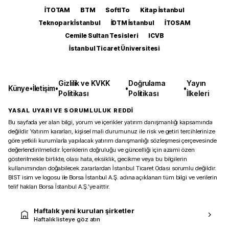
İTOTAM
BTM
SoftITo
Kitap İstanbul
Teknopark İstanbul
İDTM İstanbul
İTOSAM
Cemile Sultan Tesisleri
ICVB
İstanbul Ticaret Üniversitesi
Gizlilik ve KVKK
Doğrulama
Yayın
Künye
•
İletişim
•
•
•
Politikası
Politikası
İlkeleri
YASAL UYARI VE SORUMLULUK REDDİ
Bu sayfada yer alan bilgi, yorum ve içerikler yatırım danışmanlığı kapsamında
değildir. Yatırım kararları, kişisel mali durumunuz ile risk ve getiri tercihlerinize
göre yetkili kurumlarla yapılacak yatırım danışmanlığı sözleşmesi çerçevesinde
değerlendirilmelidir. İçeriklerin doğruluğu ve güncelliği için azami özen
gösterilmekle birlikte, olası hata, eksiklik, gecikme veya bu bilgilerin
kullanımından doğabilecek zararlardan İstanbul Ticaret Odası sorumlu değildir.
BIST isim ve logosu ile Borsa İstanbul A.Ş. adına açıklanan tüm bilgi ve verilerin
telif hakları Borsa İstanbul A.Ş.’ye aittir.
Haftalık yeni kurulan şirketler
Haftalık listeye göz atın