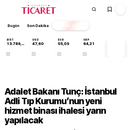
Bugün
Son Dakika
Finans
EKSTRA
BIST
USD
EUR
GBP
13.786,74
47,60
55,05
64,21
PİYASA
VERİLERİ
+0,61%
+0,06%
+0,07%
+0,18%
Gündem
Adalet Bakanı Tunç: İstanbul
Adli Tıp Kurumu’nun yeni
hizmet binası ihalesi yarın
yapılacak