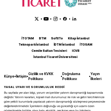
•
•
•
•
İTOTAM
BTM
SoftITo
Kitap İstanbul
Teknopark İstanbul
İDTM İstanbul
İTOSAM
Cemile Sultan Tesisleri
ICVB
İstanbul Ticaret Üniversitesi
Gizlilik ve KVKK
Doğrulama
Yayın
Künye
•
İletişim
•
•
•
Politikası
Politikası
İlkeleri
YASAL UYARI VE SORUMLULUK REDDİ
Bu sayfada yer alan bilgi, yorum ve içerikler yatırım danışmanlığı kapsamında
değildir. Yatırım kararları, kişisel mali durumunuz ile risk ve getiri tercihlerinize
göre yetkili kurumlarla yapılacak yatırım danışmanlığı sözleşmesi çerçevesinde
değerlendirilmelidir. İçeriklerin doğruluğu ve güncelliği için azami özen
gösterilmekle birlikte, olası hata, eksiklik, gecikme veya bu bilgilerin