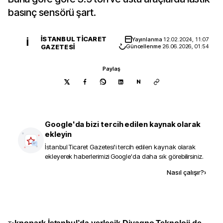
basınç sensörü şart.
İSTANBUL TICARET
Yayınlanma
12.02.2024, 11:07
İ
GAZETESI
Güncellenme
26.06.2026, 01:54
Paylaş
N
Google'da bizi tercih edilen kaynak olarak
ekleyin
İstanbul Ticaret Gazetesi
'i tercih edilen kaynak olarak
ekleyerek haberlerimizi Google'da daha sık görebilirsiniz.
Kaynak ekle
Nasıl çalışır?
›