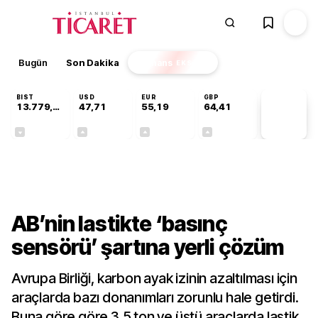
Bugün
Son Dakika
Finans
EKSTRA
BIST
USD
EUR
GBP
13.779,39
47,71
55,19
64,41
PİYASA
VERİLERİ
-0,14%
+0,18%
+0,32%
+0,38%
Teknoloji
AB’nin lastikte ‘basınç
sensörü’ şartına yerli çözüm
Avrupa Birliği, karbon ayak izinin azaltılması için
araçlarda bazı donanımları zorunlu hale getirdi.
Buna göre göre 3.5 ton ve üstü araçlarda lastik