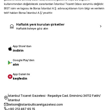
kullanımından doğabilecek zararlardan İstanbul Ticaret Odası sorumlu değildir.
BIST isim ve logosu ile Borsa İstanbul A.Ş. adına açıklanan tüm bilgi ve verilerin
telif hakları Borsa İstanbul A.Ş.’ye aittir.
Haftalık yeni kurulan şirketler
Haftalık listeye göz atın
App Store'dan
indirin
Google Play'den
alın
App Galeri ile
keşfedin
İstanbul Ticaret Gazetesi · Reşadiye Cad. Eminönü 34112 Fatih/
İstanbul
iletisim@istanbulticaretgazetesi.com
+90 212 467 65 15