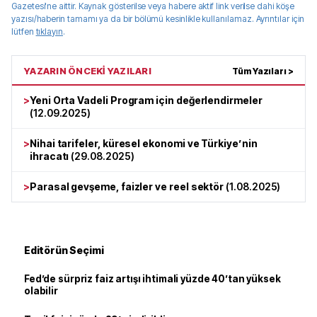
Gazetesi
'ne aittir. Kaynak gösterilse veya habere aktif link verilse dahi köşe
yazısı/haberin tamamı ya da bir bölümü kesinlikle kullanılamaz. Ayrıntılar için
lütfen
tıklayın
.
YAZARIN ÖNCEKİ YAZILARI
Tüm Yazıları >
>
Yeni Orta Vadeli Program için değerlendirmeler
(
12.09.2025
)
>
Nihai tarifeler, küresel ekonomi ve Türkiye’nin
ihracatı
(
29.08.2025
)
>
Parasal gevşeme, faizler ve reel sektör
(
1.08.2025
)
Editörün Seçimi
Fed’de sürpriz faiz artışı ihtimali yüzde 40’tan yüksek
olabilir