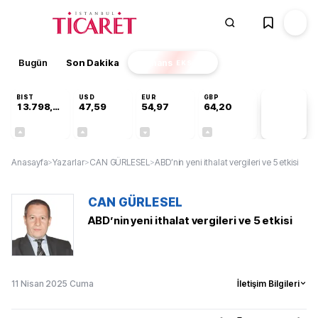
Bugün
Son Dakika
Finans
EKSTRA
BIST
USD
EUR
GBP
13.798,82
47,59
54,97
64,20
PİYASA
VERİLERİ
+0,70%
+0,06%
-0,07%
+0,15%
Anasayfa
>
Yazarlar
>
CAN GÜRLESEL
>
ABD’nin yeni ithalat vergileri ve 5 etkisi
CAN GÜRLESEL
ABD’nin yeni ithalat vergileri ve 5 etkisi
11 Nisan 2025 Cuma
İletişim Bilgileri