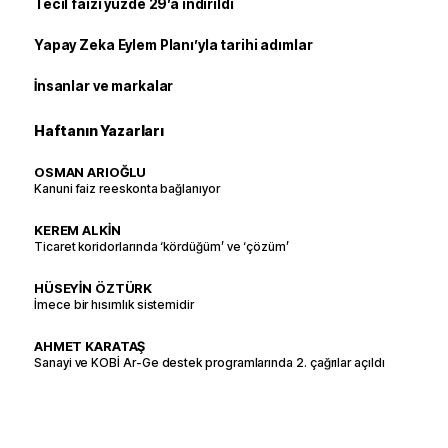
Tecil faizi yüzde 29’a indirildi
Yapay Zeka Eylem Planı’yla tarihi adımlar
İnsanlar ve markalar
Haftanın Yazarları
OSMAN ARIOĞLU
Kanuni faiz reeskonta bağlanıyor
KEREM ALKİN
Ticaret koridorlarında ‘kördüğüm’ ve ‘çözüm’
HÜSEYİN ÖZTÜRK
İmece bir hısımlık sistemidir
AHMET KARATAŞ
Sanayi ve KOBİ Ar-Ge destek programlarında 2. çağrılar açıldı