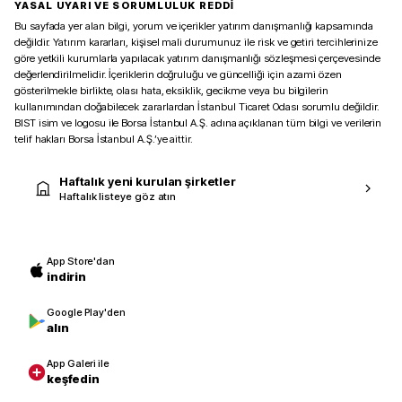
YASAL UYARI VE SORUMLULUK REDDİ
Bu sayfada yer alan bilgi, yorum ve içerikler yatırım danışmanlığı kapsamında
değildir. Yatırım kararları, kişisel mali durumunuz ile risk ve getiri tercihlerinize
göre yetkili kurumlarla yapılacak yatırım danışmanlığı sözleşmesi çerçevesinde
değerlendirilmelidir. İçeriklerin doğruluğu ve güncelliği için azami özen
gösterilmekle birlikte, olası hata, eksiklik, gecikme veya bu bilgilerin
kullanımından doğabilecek zararlardan İstanbul Ticaret Odası sorumlu değildir.
BIST isim ve logosu ile Borsa İstanbul A.Ş. adına açıklanan tüm bilgi ve verilerin
telif hakları Borsa İstanbul A.Ş.’ye aittir.
Haftalık yeni kurulan şirketler
Haftalık listeye göz atın
App Store'dan
indirin
Google Play'den
alın
App Galeri ile
keşfedin