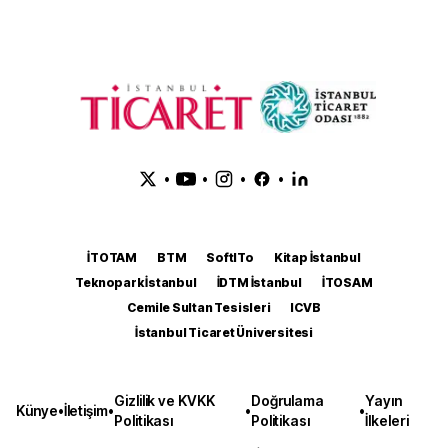
•
•
•
•
İTOTAM
BTM
SoftITo
Kitap İstanbul
Teknopark İstanbul
İDTM İstanbul
İTOSAM
Cemile Sultan Tesisleri
ICVB
İstanbul Ticaret Üniversitesi
Gizlilik ve KVKK
Doğrulama
Yayın
Künye
•
İletişim
•
•
•
Politikası
Politikası
İlkeleri