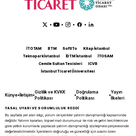
•
•
•
•
İTOTAM
BTM
SoftITo
Kitap İstanbul
Teknopark İstanbul
İDTM İstanbul
İTOSAM
Cemile Sultan Tesisleri
ICVB
İstanbul Ticaret Üniversitesi
Gizlilik ve KVKK
Doğrulama
Yayın
Künye
•
İletişim
•
•
•
Politikası
Politikası
İlkeleri
YASAL UYARI VE SORUMLULUK REDDİ
Bu sayfada yer alan bilgi, yorum ve içerikler yatırım danışmanlığı kapsamında
değildir. Yatırım kararları, kişisel mali durumunuz ile risk ve getiri tercihlerinize
göre yetkili kurumlarla yapılacak yatırım danışmanlığı sözleşmesi çerçevesinde
değerlendirilmelidir. İçeriklerin doğruluğu ve güncelliği için azami özen