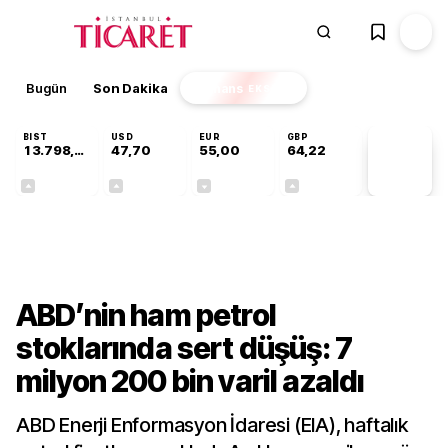
Bugün
Son Dakika
Finans
EKSTRA
BIST
USD
EUR
GBP
13.798,82
47,70
55,00
64,22
PİYASA
VERİLERİ
+0,70%
+0,16%
-0,02%
+0,07%
Dünya
ABD’nin ham petrol
stoklarında sert düşüş: 7
milyon 200 bin varil azaldı
ABD Enerji Enformasyon İdaresi (EIA), haftalık