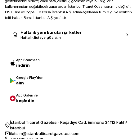
gösterilmekle birlikte, olası hata, eksiklik, gecikme veya bu bilgilerin
kullanımından doğabilecek zararlardan İstanbul Ticaret Odası sorumlu değildir.
BIST isim ve logosu ile Borsa İstanbul A.Ş. adına açıklanan tüm bilgi ve verilerin
telif hakları Borsa İstanbul A.Ş.’ye aittir.
Haftalık yeni kurulan şirketler
Haftalık listeye göz atın
App Store'dan
indirin
Google Play'den
alın
App Galeri ile
keşfedin
İstanbul Ticaret Gazetesi · Reşadiye Cad. Eminönü 34112 Fatih/
İstanbul
iletisim@istanbulticaretgazetesi.com