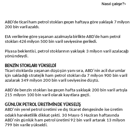
Kaynak ekle
Nasıl çalışır?
›
ABD’de ticari ham petrol stokları geçen haftaya göre yaklaşık 7 milyon
200 bin varil azaldı.
EIA verilerine göre yaşanan azalmayla birlikte ABD’de ham petrol
stokları 426 milyon 500 bin varil seviyesine geriledi.
Piyasa beklentisi, petrol stoklarının yaklaşık 3 milyon varil azalacağı
yönündeydi.
BENZİN STOKLARI YÜKSELDİ
Ticari stoklarda yaşanan düşüşün yanı sıra, ABD’nin acil durumlar
için sakladığı stratejik ham petrol stokları da 7 milyon 900 bin varil
azalarak 349 milyon 200 bin varil seviyesine düştü.
ABD’de benzin stokları ise geçen hafta yaklaşık 200 bin varil artışla
215 milyon 100 bin varil olarak kayıtlara geçti.
GÜNLÜK PETROL ÜRETİMİNDE YÜKSELİŞ
ABD’nin yerel petrol üretimi ve dış ticaret dengesinde ise üretim
odaklı hareketlilik dikkat çekti.
30 Mayıs-5 Haziran haftasında
ABD’nin günlük ham petrol üretimi 92 bin varil artarak 13 milyon
799 bin varile yükseldi.