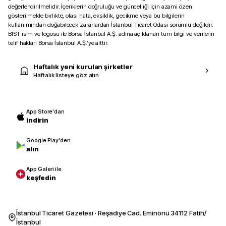
değerlendirilmelidir. İçeriklerin doğruluğu ve güncelliği için azami özen
gösterilmekle birlikte, olası hata, eksiklik, gecikme veya bu bilgilerin
kullanımından doğabilecek zararlardan İstanbul Ticaret Odası sorumlu değildir.
BIST isim ve logosu ile Borsa İstanbul A.Ş. adına açıklanan tüm bilgi ve verilerin
telif hakları Borsa İstanbul A.Ş.’ye aittir.
Haftalık yeni kurulan şirketler
Haftalık listeye göz atın
App Store'dan
indirin
Google Play'den
alın
App Galeri ile
keşfedin
İstanbul Ticaret Gazetesi · Reşadiye Cad. Eminönü 34112 Fatih/
İstanbul