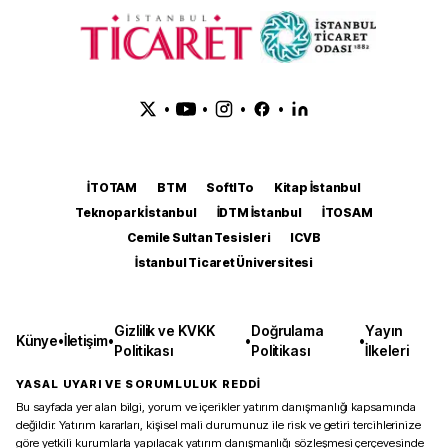
•
•
•
•
İTOTAM
BTM
SoftITo
Kitap İstanbul
Teknopark İstanbul
İDTM İstanbul
İTOSAM
Cemile Sultan Tesisleri
ICVB
İstanbul Ticaret Üniversitesi
Gizlilik ve KVKK
Doğrulama
Yayın
Künye
•
İletişim
•
•
•
Politikası
Politikası
İlkeleri
YASAL UYARI VE SORUMLULUK REDDİ
Bu sayfada yer alan bilgi, yorum ve içerikler yatırım danışmanlığı kapsamında
değildir. Yatırım kararları, kişisel mali durumunuz ile risk ve getiri tercihlerinize
göre yetkili kurumlarla yapılacak yatırım danışmanlığı sözleşmesi çerçevesinde