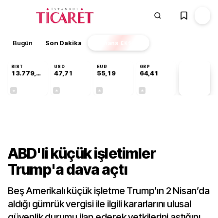
Bugün
Son Dakika
Finans
EKSTRA
BIST
USD
EUR
GBP
13.779,39
47,71
55,19
64,41
PİYASA
VERİLERİ
-0,14%
+0,18%
+0,32%
+0,38%
Dünya
ABD'li küçük işletimler
Trump'a dava açtı
Beş Amerikalı küçük işletme Trump’ın 2 Nisan’da
aldığı gümrük vergisi ile ilgili kararlarını ulusal
güvenlik durumu ilan ederek yetkilerini aştığını