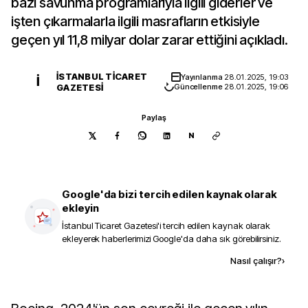
bazı savunma programlarıyla ilgili giderler ve
işten çıkarmalarla ilgili masrafların etkisiyle
geçen yıl 11,8 milyar dolar zarar ettiğini açıkladı.
İSTANBUL TICARET
Yayınlanma
28.01.2025, 19:03
İ
GAZETESI
Güncellenme
28.01.2025, 19:06
Paylaş
N
Google'da bizi tercih edilen kaynak olarak
ekleyin
İstanbul Ticaret Gazetesi
'i tercih edilen kaynak olarak
ekleyerek haberlerimizi Google'da daha sık görebilirsiniz.
Kaynak ekle
Nasıl çalışır?
›