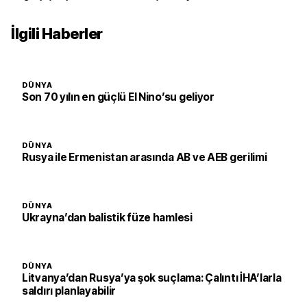
İlgili Haberler
DÜNYA
Son 70 yılın en güçlü El Nino’su geliyor
DÜNYA
Rusya ile Ermenistan arasında AB ve AEB gerilimi
DÜNYA
Ukrayna’dan balistik füze hamlesi
DÜNYA
Litvanya’dan Rusya’ya şok suçlama: Çalıntı İHA’larla
saldırı planlayabilir