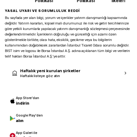
Politikası
Politikası
İlkeleri
YASAL UYARI VE SORUMLULUK REDDİ
Bu sayfada yer alan bilgi, yorum ve içerikler yatırım danışmanlığı kapsamında
değildir. Yatırım kararları, kişisel mali durumunuz ile risk ve getiri tercihlerinize
göre yetkili kurumlarla yapılacak yatırım danışmanlığı sözleşmesi çerçevesinde
değerlendirilmelidir. İçeriklerin doğruluğu ve güncelliği için azami özen
gösterilmekle birlikte, olası hata, eksiklik, gecikme veya bu bilgilerin
kullanımından doğabilecek zararlardan İstanbul Ticaret Odası sorumlu değildir.
BIST isim ve logosu ile Borsa İstanbul A.Ş. adına açıklanan tüm bilgi ve verilerin
telif hakları Borsa İstanbul A.Ş.’ye aittir.
Haftalık yeni kurulan şirketler
Haftalık listeye göz atın
App Store'dan
indirin
Google Play'den
alın
App Galeri ile