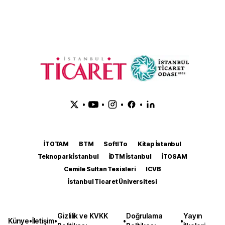
•
•
•
•
İTOTAM
BTM
SoftITo
Kitap İstanbul
Teknopark İstanbul
İDTM İstanbul
İTOSAM
Cemile Sultan Tesisleri
ICVB
İstanbul Ticaret Üniversitesi
Gizlilik ve KVKK
Doğrulama
Yayın
Künye
•
İletişim
•
•
•