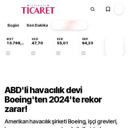
Bugün
Son Dakika
Finans
EKSTRA
BIST
USD
EUR
GBP
13.798,82
47,70
55,01
64,23
PİYASA
VERİLERİ
+0,70%
+0,16%
+0,00%
+0,09%
Dünya
ABD'li havacılık devi
Boeing'ten 2024'te rekor
zarar!
Amerikan havacılık şirketi Boeing, işçi grevleri,