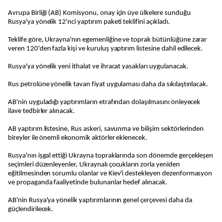
Avrupa Birliği (AB) Komisyonu, onay için üye ülkelere sunduğu
Rusya'ya yönelik 12'nci yaptırım paketi teklifini açıkladı.
Teklife göre, Ukrayna'nın egemenliğine ve toprak bütünlüğüne zarar
veren 120'den fazla kişi ve kuruluş yaptırım listesine dahil edilecek.
Rusya'ya yönelik yeni ithalat ve ihracat yasakları uygulanacak.
Rus petrolüne yönelik tavan fiyat uygulaması daha da sıkılaştırılacak.
AB'nin uyguladığı yaptırımların etrafından dolaşılmasını önleyecek
ilave tedbirler alınacak.
AB yaptırım listesine, Rus askeri, savunma ve bilişim sektörlerinden
bireyler ile önemli ekonomik aktörler eklenecek.
Rusya'nın işgal ettiği Ukrayna topraklarında son dönemde gerçekleşen
seçimleri düzenleyenler, Ukraynalı çocukların zorla yeniden
eğitilmesinden sorumlu olanlar ve Kiev'i destekleyen dezenformasyon
ve propaganda faaliyetinde bulunanlar hedef alınacak.
AB'nin Rusya'ya yönelik yaptırımlarının genel çerçevesi daha da
güçlendirilecek.