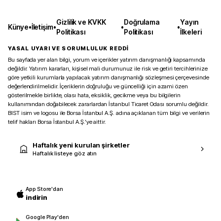
Gizlilik ve KVKK
Doğrulama
Yayın
Künye
•
İletişim
•
•
•
Politikası
Politikası
İlkeleri
YASAL UYARI VE SORUMLULUK REDDİ
Bu sayfada yer alan bilgi, yorum ve içerikler yatırım danışmanlığı kapsamında
değildir. Yatırım kararları, kişisel mali durumunuz ile risk ve getiri tercihlerinize
göre yetkili kurumlarla yapılacak yatırım danışmanlığı sözleşmesi çerçevesinde
değerlendirilmelidir. İçeriklerin doğruluğu ve güncelliği için azami özen
gösterilmekle birlikte, olası hata, eksiklik, gecikme veya bu bilgilerin
kullanımından doğabilecek zararlardan İstanbul Ticaret Odası sorumlu değildir.
BIST isim ve logosu ile Borsa İstanbul A.Ş. adına açıklanan tüm bilgi ve verilerin
telif hakları Borsa İstanbul A.Ş.’ye aittir.
Haftalık yeni kurulan şirketler
Haftalık listeye göz atın
App Store'dan
indirin
Google Play'den