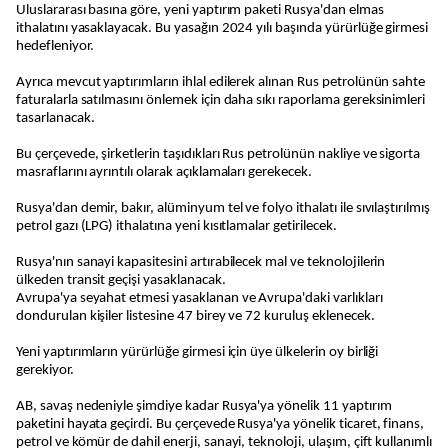
Uluslararası basına göre, yeni yaptırım paketi Rusya'dan elmas
ithalatını yasaklayacak. Bu yasağın 2024 yılı başında yürürlüğe girmesi
hedefleniyor.
Ayrıca mevcut yaptırımların ihlal edilerek alınan Rus petrolünün sahte
faturalarla satılmasını önlemek için daha sıkı raporlama gereksinimleri
tasarlanacak.
Bu çerçevede, şirketlerin taşıdıkları Rus petrolünün nakliye ve sigorta
masraflarını ayrıntılı olarak açıklamaları gerekecek.
Rusya'dan demir, bakır, alüminyum tel ve folyo ithalatı ile sıvılaştırılmış
petrol gazı (LPG) ithalatına yeni kısıtlamalar getirilecek.
Rusya'nın sanayi kapasitesini artırabilecek mal ve teknolojilerin
ülkeden transit geçişi yasaklanacak.
Avrupa'ya seyahat etmesi yasaklanan ve Avrupa'daki varlıkları
dondurulan kişiler listesine 47 birey ve 72 kuruluş eklenecek.
Yeni yaptırımların yürürlüğe girmesi için üye ülkelerin oy birliği
gerekiyor.
AB, savaş nedeniyle şimdiye kadar Rusya'ya yönelik 11 yaptırım
paketini hayata geçirdi. Bu çerçevede Rusya'ya yönelik ticaret, finans,
petrol ve kömür de dahil enerji, sanayi, teknoloji, ulaşım, çift kullanımlı