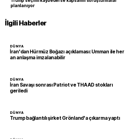
Trump seçimi kaybederse kapsamlı soruşturmalar
planlanıyor
İlgili Haberler
DÜNYA
İran'dan Hürmüz Boğazı açıklaması: Umman ile her
an anlaşma imzalanabilir
DÜNYA
İran Savaşı sonrası Patriot ve THAAD stokları
geriledi
DÜNYA
Trump bağlantılı şirket Grönland'a çıkarma yaptı