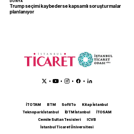
DÜNYA
Trump seçimi kaybederse kapsamlı soruşturmalar
planlanıyor
•
•
•
•
İTOTAM
BTM
SoftITo
Kitap İstanbul
Teknopark İstanbul
İDTM İstanbul
İTOSAM
Cemile Sultan Tesisleri
ICVB
İstanbul Ticaret Üniversitesi