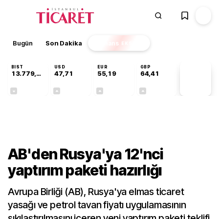
Bugün
Son Dakika
Finans
EKSTRA
BIST
USD
EUR
GBP
13.779,39
47,71
55,19
64,41
PİYASA
VERİLERİ
-0,14%
+0,18%
+0,32%
+0,38%
Dünya
AB'den Rusya'ya 12'nci
yaptırım paketi hazırlığı
Avrupa Birliği (AB), Rusya'ya elmas ticaret
yasağı ve petrol tavan fiyatı uygulamasının
sıkılaştırılmasını içeren yeni yaptırım paketi teklifi