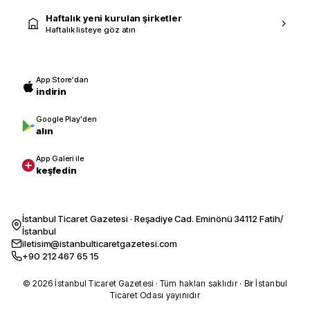
Haftalık yeni kurulan şirketler
Haftalık listeye göz atın
App Store'dan
indirin
Google Play'den
alın
App Galeri ile
keşfedin
İstanbul Ticaret Gazetesi · Reşadiye Cad. Eminönü 34112 Fatih/
İstanbul
iletisim@istanbulticaretgazetesi.com
+90 212 467 65 15
© 2026 İstanbul Ticaret Gazetesi · Tüm hakları saklıdır · Bir İstanbul
Ticaret Odası yayınıdır