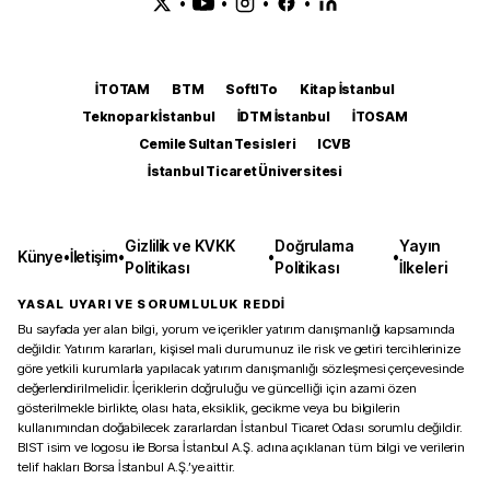
•
•
•
•
İTOTAM
BTM
SoftITo
Kitap İstanbul
Teknopark İstanbul
İDTM İstanbul
İTOSAM
Cemile Sultan Tesisleri
ICVB
İstanbul Ticaret Üniversitesi
Gizlilik ve KVKK
Doğrulama
Yayın
Künye
•
İletişim
•
•
•
Politikası
Politikası
İlkeleri
YASAL UYARI VE SORUMLULUK REDDİ
Bu sayfada yer alan bilgi, yorum ve içerikler yatırım danışmanlığı kapsamında
değildir. Yatırım kararları, kişisel mali durumunuz ile risk ve getiri tercihlerinize
göre yetkili kurumlarla yapılacak yatırım danışmanlığı sözleşmesi çerçevesinde
değerlendirilmelidir. İçeriklerin doğruluğu ve güncelliği için azami özen
gösterilmekle birlikte, olası hata, eksiklik, gecikme veya bu bilgilerin
kullanımından doğabilecek zararlardan İstanbul Ticaret Odası sorumlu değildir.
BIST isim ve logosu ile Borsa İstanbul A.Ş. adına açıklanan tüm bilgi ve verilerin
telif hakları Borsa İstanbul A.Ş.’ye aittir.