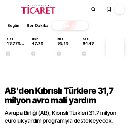
Bugün
Son Dakika
Finans
EKSTRA
BIST
USD
EUR
GBP
13.779,39
47,70
55,19
64,43
PİYASA
VERİLERİ
-0,14%
+0,15%
+0,33%
+0,40%
Dünya
AB'den Kıbrıslı Türklere 31,7
milyon avro mali yardım
Avrupa Birliği (AB), Kıbrıslı Türkleri 31,7 milyon
euroluk yardım programıyla destekleyecek.