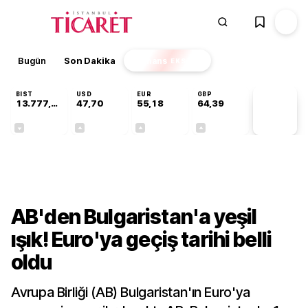
Bugün
Son Dakika
Finans
EKSTRA
BIST
USD
EUR
GBP
13.777,39
47,70
55,18
64,39
PİYASA
VERİLERİ
-0,16%
+0,17%
+0,30%
+0,34%
Finans
AB'den Bulgaristan'a yeşil
ışık! Euro'ya geçiş tarihi belli
oldu
Avrupa Birliği (AB) Bulgaristan'ın Euro'ya