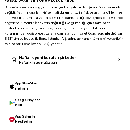
YASAL UYARI VE SORUMLULUK REDDİ
Bu sayfada yer alan bilgi, yorum ve içerikler yatırım danışmanlığı kapsamında
değildir. Yatırım kararları, kişisel mali durumunuz ile risk ve getiri tercihlerinize
göre yetkili kurumlarla yapılacak yatırım danışmanlığı sözleşmesi çerçevesinde
değerlendirilmelidir. İçeriklerin doğruluğu ve güncelliği için azami özen
gösterilmekle birlikte, olası hata, eksiklik, gecikme veya bu bilgilerin
kullanımından doğabilecek zararlardan İstanbul Ticaret Odası sorumlu değildir.
BIST isim ve logosu ile Borsa İstanbul A.Ş. adına açıklanan tüm bilgi ve verilerin
telif hakları Borsa İstanbul A.Ş.’ye aittir.
Haftalık yeni kurulan şirketler
Haftalık listeye göz atın
App Store'dan
indirin
Google Play'den
alın
App Galeri ile
keşfedin