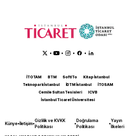
•
•
•
•
İTOTAM
BTM
SoftITo
Kitap İstanbul
Teknopark İstanbul
İDTM İstanbul
İTOSAM
Cemile Sultan Tesisleri
ICVB
İstanbul Ticaret Üniversitesi
Gizlilik ve KVKK
Doğrulama
Yayın
Künye
•
İletişim
•
•
•
Politikası
Politikası
İlkeleri