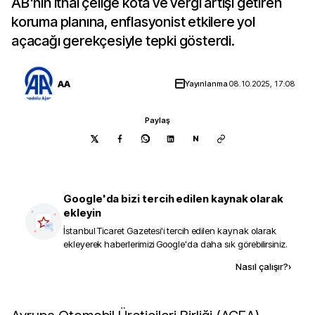
AB'nin ithal çeliğe kota ve vergi artışı getiren
koruma planına, enflasyonist etkilere yol
açacağı gerekçesiyle tepki gösterdi.
AA
Yayınlanma
08.10.2025, 17:08
Paylaş
N
Google'da bizi tercih edilen kaynak olarak
ekleyin
İstanbul Ticaret Gazetesi
'i tercih edilen kaynak olarak
ekleyerek haberlerimizi Google'da daha sık görebilirsiniz.
Kaynak ekle
Nasıl çalışır?
›