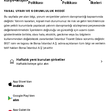
Künye
•
İletişim
•
•
•
Politikası
Politikası
İlkeleri
YASAL UYARI VE SORUMLULUK REDDİ
Bu sayfada yer alan bilgi, yorum ve içerikler yatırım danışmanlığı kapsamında
değildir. Yatırım kararları, kişisel mali durumunuz ile risk ve getiri tercihlerinize
göre yetkili kurumlarla yapılacak yatırım danışmanlığı sözleşmesi çerçevesinde
değerlendirilmelidir. İçeriklerin doğruluğu ve güncelliği için azami özen
gösterilmekle birlikte, olası hata, eksiklik, gecikme veya bu bilgilerin
kullanımından doğabilecek zararlardan İstanbul Ticaret Odası sorumlu değildir.
BIST isim ve logosu ile Borsa İstanbul A.Ş. adına açıklanan tüm bilgi ve verilerin
telif hakları Borsa İstanbul A.Ş.’ye aittir.
Haftalık yeni kurulan şirketler
Haftalık listeye göz atın
App Store'dan
indirin
Google Play'den
alın
App Galeri ile