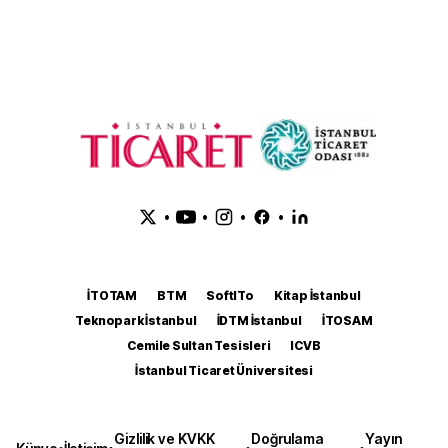
•
•
•
•
İTOTAM
BTM
SoftITo
Kitap İstanbul
Teknopark İstanbul
İDTM İstanbul
İTOSAM
Cemile Sultan Tesisleri
ICVB
İstanbul Ticaret Üniversitesi
Gizlilik ve KVKK
Doğrulama
Yayın