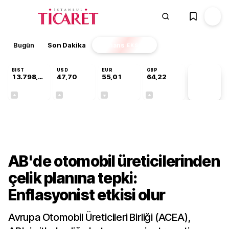
Bugün
Son Dakika
Finans
EKSTRA
BIST
USD
EUR
GBP
13.798,82
47,70
55,01
64,22
PİYASA
VERİLERİ
+0,70%
+0,17%
-0,01%
+0,08%
Dünya
AB'de otomobil üreticilerinden
çelik planına tepki:
Enflasyonist etkisi olur
Avrupa Otomobil Üreticileri Birliği (ACEA),