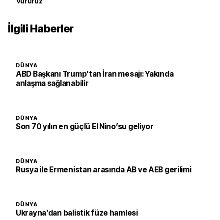
vururuz
İlgili Haberler
DÜNYA
ABD Başkanı Trump'tan İran mesajı: Yakında
anlaşma sağlanabilir
DÜNYA
Son 70 yılın en güçlü El Nino’su geliyor
DÜNYA
Rusya ile Ermenistan arasında AB ve AEB gerilimi
DÜNYA
Ukrayna’dan balistik füze hamlesi