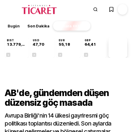
Bugün
Son Dakika
Finans
EKSTRA
BIST
USD
EUR
GBP
13.779,39
47,70
55,18
64,41
PİYASA
VERİLERİ
-0,14%
+0,15%
+0,30%
+0,37%
Dünya
AB'de, gündemden düşen
düzensiz göç masada
Avrupa Birliği'nin 14 ülkesi gayriresmi göç
politikası toplantısı düzenledi. Son aylarda
küresel gelişmeler ve bölgesel çatışmalar