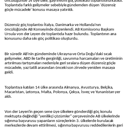
öncülüğünde 14 üye ülke, gayriresmi göç politikası toplantısına katıldı.
Toplantıda farklı gelişmeler sebebiyle gündemden düşen ‘düzensiz
göçle mücadele’ konusu masaya yatırıldı.
Düzensiz göç toplantısı İtalya, Danimarka ve Hollanda'nın
öncülüğünde AB Konseyinde düzenlendi. AB Komisyonu Başkanı
Ursula von der Leyen de toplantıda hazır bulundu. Toplantının ana
konusunu daha sıkı göç politikası oluşturdu.
Bir süredir AB'nin gündeminde Ukrayna ve Orta Doğu'daki sıcak
gelişmeler, ABD ile tarife gerginliği, savunma harcamaları ve üretiminin
artırılması tartışmaları nedeniyle geri sıralara düşen düzensiz göçle
mücadele, yaz tatili arasından önceki son zirvede yeniden masaya
geldi.
Toplantıya katılan 14 ülke arasında Almanya, Avusturya, Belçika,
Macaristan, Letonya, Malta, Polonya, Çekya, İsveç ve Yunanistan yer
aldı.
Von der Leyen'in geçen sene üye ülkelere gönderdiği göç konulu
mektupta değindiği “yenilikçi çözümler” çerçevesinde AB ülkelerinde
sığınma başvurusu yapanların süreçlerinin 3. ülkelerde kurulacak
merkezlerde devam ettirilmesi, sığınma başvurusu reddedilenlerin geri