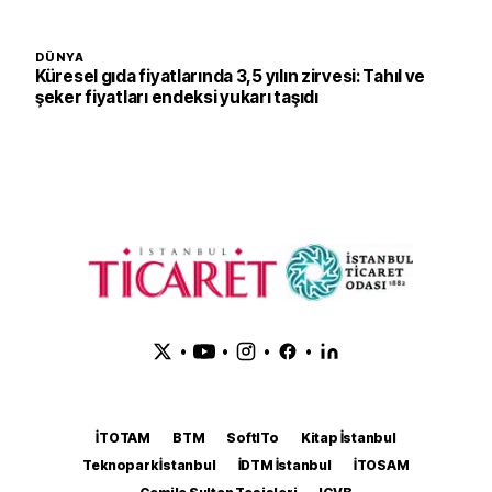
DÜNYA
Küresel gıda fiyatlarında 3,5 yılın zirvesi: Tahıl ve
şeker fiyatları endeksi yukarı taşıdı
•
•
•
•
İTOTAM
BTM
SoftITo
Kitap İstanbul
Teknopark İstanbul
İDTM İstanbul
İTOSAM