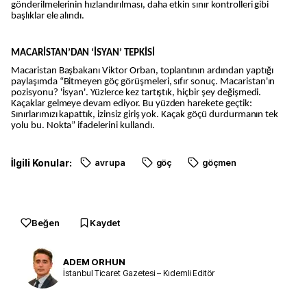
gönderilmelerinin hızlandırılması, daha etkin sınır kontrolleri gibi
başlıklar ele alındı.
MACARİSTAN’DAN ‘İSYAN’ TEPKİSİ
Macaristan Başbakanı Viktor Orban, toplantının ardından yaptığı
paylaşımda “Bitmeyen göç görüşmeleri, sıfır sonuç. Macaristan'ın
pozisyonu? 'İsyan'. Yüzlerce kez tartıştık, hiçbir şey değişmedi.
Kaçaklar gelmeye devam ediyor. Bu yüzden harekete geçtik:
Sınırlarımızı kapattık, izinsiz giriş yok. Kaçak göçü durdurmanın tek
yolu bu. Nokta” ifadelerini kullandı.
İlgili Konular:
avrupa
göç
göçmen
Beğen
Kaydet
ADEM ORHUN
İstanbul Ticaret Gazetesi – Kıdemli Editör