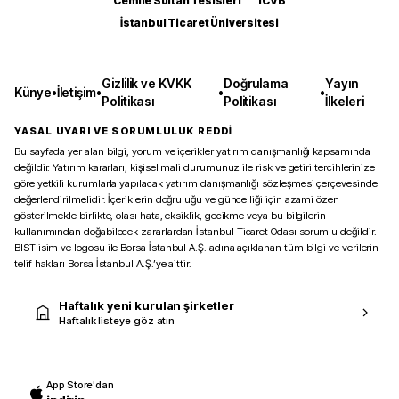
Cemile Sultan Tesisleri
ICVB
İstanbul Ticaret Üniversitesi
Gizlilik ve KVKK
Doğrulama
Yayın
Künye
•
İletişim
•
•
•
Politikası
Politikası
İlkeleri
YASAL UYARI VE SORUMLULUK REDDİ
Bu sayfada yer alan bilgi, yorum ve içerikler yatırım danışmanlığı kapsamında
değildir. Yatırım kararları, kişisel mali durumunuz ile risk ve getiri tercihlerinize
göre yetkili kurumlarla yapılacak yatırım danışmanlığı sözleşmesi çerçevesinde
değerlendirilmelidir. İçeriklerin doğruluğu ve güncelliği için azami özen
gösterilmekle birlikte, olası hata, eksiklik, gecikme veya bu bilgilerin
kullanımından doğabilecek zararlardan İstanbul Ticaret Odası sorumlu değildir.
BIST isim ve logosu ile Borsa İstanbul A.Ş. adına açıklanan tüm bilgi ve verilerin
telif hakları Borsa İstanbul A.Ş.’ye aittir.
Haftalık yeni kurulan şirketler
Haftalık listeye göz atın
App Store'dan