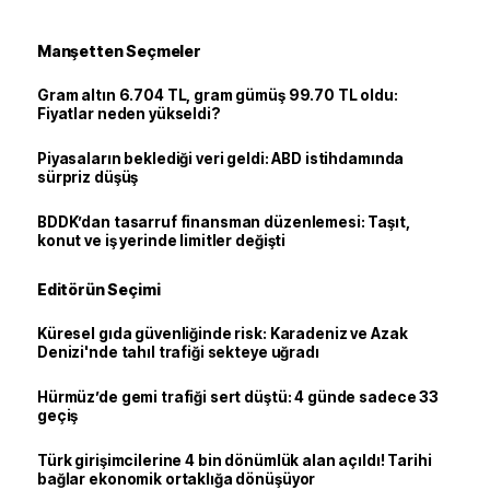
Manşetten Seçmeler
Gram altın 6.704 TL, gram gümüş 99.70 TL oldu:
Fiyatlar neden yükseldi?
Piyasaların beklediği veri geldi: ABD istihdamında
sürpriz düşüş
BDDK’dan tasarruf finansman düzenlemesi: Taşıt,
konut ve iş yerinde limitler değişti
Editörün Seçimi
Küresel gıda güvenliğinde risk: Karadeniz ve Azak
Denizi'nde tahıl trafiği sekteye uğradı
Hürmüz’de gemi trafiği sert düştü: 4 günde sadece 33
geçiş
Türk girişimcilerine 4 bin dönümlük alan açıldı! Tarihi
bağlar ekonomik ortaklığa dönüşüyor