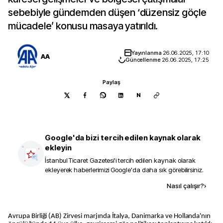
sebebiyle gündemden düşen ‘düzensiz göçle
mücadele’ konusu masaya yatırıldı.
Yayınlanma
26.06.2025, 17:10
AA
Güncellenme
26.06.2025, 17:25
Paylaş
N
Google'da bizi tercih edilen kaynak olarak
ekleyin
İstanbul Ticaret Gazetesi
'i tercih edilen kaynak olarak
ekleyerek haberlerimizi Google'da daha sık görebilirsiniz.
Kaynak ekle
Nasıl çalışır?
›
Avrupa Birliği (AB) Zirvesi marjında İtalya, Danimarka ve Hollanda'nın