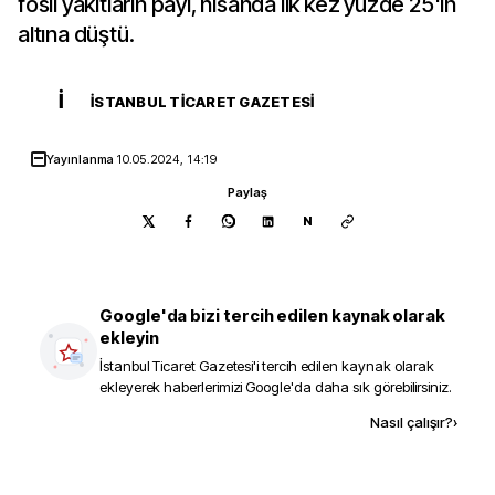
fosil yakıtların payı, nisanda ilk kez yüzde 25'in
altına düştü.
İ
İSTANBUL TICARET GAZETESI
Yayınlanma
10.05.2024, 14:19
Paylaş
N
Google'da bizi tercih edilen kaynak olarak
ekleyin
İstanbul Ticaret Gazetesi
'i tercih edilen kaynak olarak
ekleyerek haberlerimizi Google'da daha sık görebilirsiniz.
Kaynak ekle
Nasıl çalışır?
›