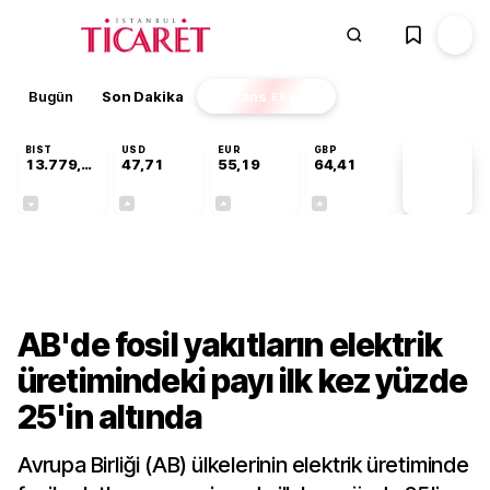
Bugün
Son Dakika
Finans
EKSTRA
BIST
USD
EUR
GBP
13.779,39
47,71
55,19
64,41
PİYASA
VERİLERİ
-0,14%
+0,18%
+0,32%
+0,38%
Dünya
AB'de fosil yakıtların elektrik
üretimindeki payı ilk kez yüzde
25'in altında
Avrupa Birliği (AB) ülkelerinin elektrik üretiminde