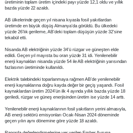
üretiminin toplam üretim içindeki payı yüzde 12,1 oldu ve yıllık
bazda yüzde 22 azaldı.
AB ülkelerinde geçen yıl nisana kıyasla fosil yakıtlardan
üretimde en büyük düşüş Almanya'da görüldü. Bu ülkedeki
yüzde 26'lık gerileme, AB'deki toplam düşüşün yüzde 32'sine
tekabül etti.
Nisanda AB elektriğinin yüzde 34'ü rüzgar ve güneşten elde
edildi. Geçen yıl mayısta bu oran yüzde 31 idi. Yenilenebilir
enerji kaynakları nisanda yüzde 54 ile AB elektriğinin yarısından
fazlasının üretiminde kullanıldı.
Elektrik talebindeki toparlanmaya rağmen AB'de yenilenebilir
enerji kaynaklarına doğru kayda değer bir geçiş yaşandı. Fosil
kaynaklardan üretim 2024'ün ilk 4 ayında yıllık bazda yüzde 18
geriledi, rüzgar ve güneş enerjisinden üretim ise yüzde 14 arttı.
Yenilenebilir enerji kaynaklarının fosil yakıtların yerini almasıyla,
AB enerji sektörü emisyonları Ocak-Nisan 2024 döneminde
geçen yılın aynı dönemine göre yüzde 18 azaldı.
Raporda değerlendirmelerine yer verilen Ember Avrupa