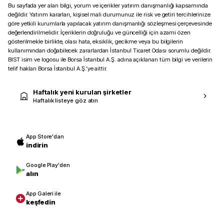
Bu sayfada yer alan bilgi, yorum ve içerikler yatırım danışmanlığı kapsamında
değildir. Yatırım kararları, kişisel mali durumunuz ile risk ve getiri tercihlerinize
göre yetkili kurumlarla yapılacak yatırım danışmanlığı sözleşmesi çerçevesinde
değerlendirilmelidir. İçeriklerin doğruluğu ve güncelliği için azami özen
gösterilmekle birlikte, olası hata, eksiklik, gecikme veya bu bilgilerin
kullanımından doğabilecek zararlardan İstanbul Ticaret Odası sorumlu değildir.
BIST isim ve logosu ile Borsa İstanbul A.Ş. adına açıklanan tüm bilgi ve verilerin
telif hakları Borsa İstanbul A.Ş.’ye aittir.
Haftalık yeni kurulan şirketler
Haftalık listeye göz atın
App Store'dan
indirin
Google Play'den
alın
App Galeri ile
keşfedin