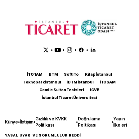
•
•
•
•
İTOTAM
BTM
SoftITo
Kitap İstanbul
Teknopark İstanbul
İDTM İstanbul
İTOSAM
Cemile Sultan Tesisleri
ICVB
İstanbul Ticaret Üniversitesi
Gizlilik ve KVKK
Doğrulama
Yayın
Künye
•
İletişim
•
•
•
Politikası
Politikası
İlkeleri
YASAL UYARI VE SORUMLULUK REDDİ