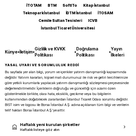
İTOTAM
BTM
SoftITo
Kitap İstanbul
Teknopark İstanbul
İDTM İstanbul
İTOSAM
Cemile Sultan Tesisleri
ICVB
İstanbul Ticaret Üniversitesi
Gizlilik ve KVKK
Doğrulama
Yayın
Künye
•
İletişim
•
•
•
Politikası
Politikası
İlkeleri
YASAL UYARI VE SORUMLULUK REDDİ
Bu sayfada yer alan bilgi, yorum ve içerikler yatırım danışmanlığı kapsamında
değildir. Yatırım kararları, kişisel mali durumunuz ile risk ve getiri tercihlerinize
göre yetkili kurumlarla yapılacak yatırım danışmanlığı sözleşmesi çerçevesinde
değerlendirilmelidir. İçeriklerin doğruluğu ve güncelliği için azami özen
gösterilmekle birlikte, olası hata, eksiklik, gecikme veya bu bilgilerin
kullanımından doğabilecek zararlardan İstanbul Ticaret Odası sorumlu değildir.
BIST isim ve logosu ile Borsa İstanbul A.Ş. adına açıklanan tüm bilgi ve verilerin
telif hakları Borsa İstanbul A.Ş.’ye aittir.
Haftalık yeni kurulan şirketler
Haftalık listeye göz atın