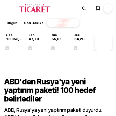
Bugün
Son Dakika
Finans
EKSTRA
BIST
USD
EUR
GBP
13.853,69
47,70
55,01
64,20
PİYASA
VERİLERİ
+0,40%
+0,17%
+0,00%
+0,05%
Dünya
ABD'den Rusya'ya yeni
yaptırım paketi! 100 hedef
belirlediler
ABD, Rusya'ya yeni yaptırım paketi duyurdu.