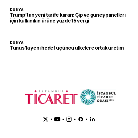
DÜNYA
Trump’tan yeni tarife kararı: Çip ve güneş panelleri
için kullanılan ürüne yüzde 15 vergi
DÜNYA
Tunus’la yeni hedef üçüncü ülkelere ortak üretim
•
•
•
•