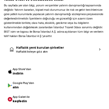
Bu sayfada yer alan bilgi, yorum ve içerikler yatırım danışmanlığı kapsamında
değildir. Yatırım kararları, kişisel mali durumunuz ile risk ve getiri tercihlerinize
göre yetkili kurumlarla yapılacak yatırım danışmanlığı sözleşmesi çerçevesinde
değerlendirilmelidir. İçeriklerin doğruluğu ve güncelliği için azami özen
gösterilmekle birlikte, olası hata, eksiklik, gecikme veya bu bilgilerin
kullanımından doğabilecek zararlardan İstanbul Ticaret Odası sorumlu değildir.
BIST isim ve logosu ile Borsa İstanbul A.Ş. adına açıklanan tüm bilgi ve verilerin
telif hakları Borsa İstanbul A.Ş.’ye aittir.
Haftalık yeni kurulan şirketler
Haftalık listeye göz atın
App Store'dan
indirin
Google Play'den
alın
App Galeri ile
keşfedin