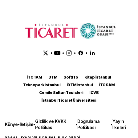
•
•
•
•
İTOTAM
BTM
SoftITo
Kitap İstanbul
Teknopark İstanbul
İDTM İstanbul
İTOSAM
Cemile Sultan Tesisleri
ICVB
İstanbul Ticaret Üniversitesi
Gizlilik ve KVKK
Doğrulama
Yayın
Künye
•
İletişim
•
•
•
Politikası
Politikası
İlkeleri
YASAL UYARI VE SORUMLULUK REDDİ