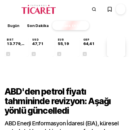
Bugün
Son Dakika
Finans
EKSTRA
BIST
USD
EUR
GBP
13.779,39
47,71
55,19
64,41
PİYASA
VERİLERİ
-0,14%
+0,18%
+0,32%
+0,38%
Finans
ABD'den petrol fiyatı
tahmininde revizyon: Aşağı
yönlü güncelledi
ABD Enerji Enformasyon İdaresi (EIA), küresel