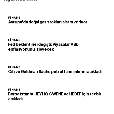
FINANS
Avrupa'da doğal gaz stokları alarm veriyor
FINANS
Fed beklentileri değişti: Piyasalar ABD
enflasyonunu izleyecek
FINANS
Citi ve Goldman Sachs petrol tahminlerini açıkladı
FINANS
Borsa İstanbul IEYHO, CWENE ve HEDEF için tedbir
açıkladı