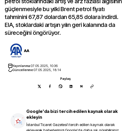
petrol stoklarındaki artış ve arz fazlası algısının
güçlenmesiyle bu yılki Brent petrol fiyatı
tahminini 67,87 dolardan 65,85 dolara indirdi.
EIA, stoklardaki artışın yılın geri kalanında da
süreceğini öngörüyor.
AA
Yayınlanma
07.05.2025, 10:36
Güncellenme
07.05.2025, 18:14
Paylaş
N
Google'da bizi tercih edilen kaynak olarak
ekleyin
İstanbul Ticaret Gazetesi
'i tercih edilen kaynak olarak
ekleyerek haberlerimizi Google'da daha sık görebilirsiniz.