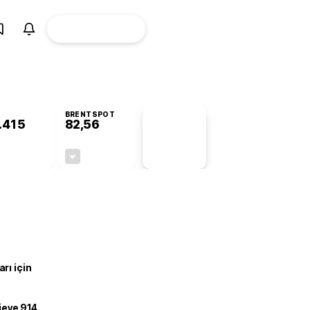
ÜYE
CANLI BORSA
Girişi
BRENTSPOT
.415
82,56
PİYASA
VERİLERİ
-0,26%
-0,27%
+0,00
-0,22
rı için
ojeye 914