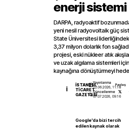
enerji sistemi
DARPA, radyoaktif bozunmada
yeni nesil radyovoltaik güç sis
State Üniversitesi liderliğind
3,37 milyon dolarlık fon sağ
projesi, eski nükleer atık akış
ve uzak algılama sistemleri içi
kaynağına dönüştürmeyi hedef
Yayınlanma
İSTANBUL
Paylaş
22.06.2026, 11:18
İ
TICARET
Güncellenme
GAZETESI
07.07.2026, 09:16
Google'da bizi tercih
edilen kaynak olarak