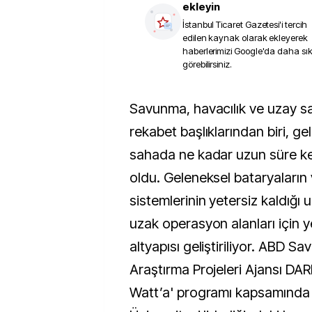
ekleyin
İstanbul Ticaret Gazetesi
'i tercih
edilen kaynak olarak ekleyerek
haberlerimizi Google'da daha sı
görebilirsiniz.
Savunma, havacılık ve uzay sanayisinde yeni
rekabet başlıklarından biri, gel
sahada ne kadar uzun süre kesi
oldu. Geleneksel bataryaların
sistemlerinin yetersiz kaldığı 
uzak operasyon alanları için ye
altyapısı geliştiriliyor. ABD Sa
Araştırma Projeleri Ajansı D
Watt’a' programı kapsamında