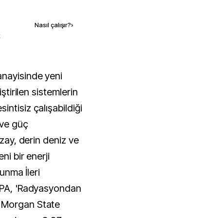
Kaynak ekle
Nasıl çalışır?
›
k
iştirilen sistemlerin
ntisiz çalışabildiği
 ve güç
uzay, derin deniz ve
ni bir enerji
vunma İleri
ARPA, 'Radyasyondan
 Morgan State