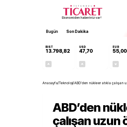
Ekonomiden haberiniz var!
Bugün
Son Dakika
Finans
EKST
BIST
USD
EUR
13.798,82
47,70
55,00
+0,70%
+0,16%
95,68
0,08
Anasayfa
/
Teknoloji
/
ABD’den nükleer atıkla çalışan u
ABD’den nükle
çalışan uzun 