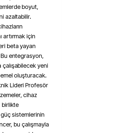
temlerde boyut,
i azaltabilir.
cihazların
ı artırmak için
eri beta yayan
k. Bu entegrasyon,
a çalışabilecek yeni
n temel oluşturacak.
nik Lideri Profesör
zemeler, cihaz
birlikte
ı güç sistemlerinin
pencer, bu çalışmayla