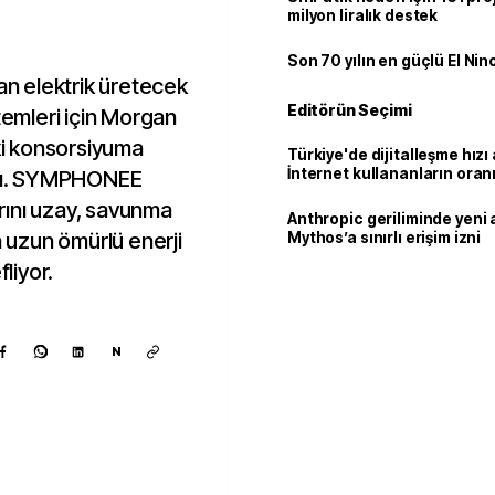
milyon liralık destek
Son 70 yılın en güçlü El Nin
n elektrik üretecek
Editörün Seçimi
temleri için Morgan
eki konsorsiyuma
Türkiye'de dijitalleşme hızı 
İnternet kullananların oran
ladı. SYMPHONEE
92,3'e yükseldi
larını uzay, savunma
Anthropic geriliminde yeni 
n uzun ömürlü enerji
Mythos’a sınırlı erişim izni
liyor.
N