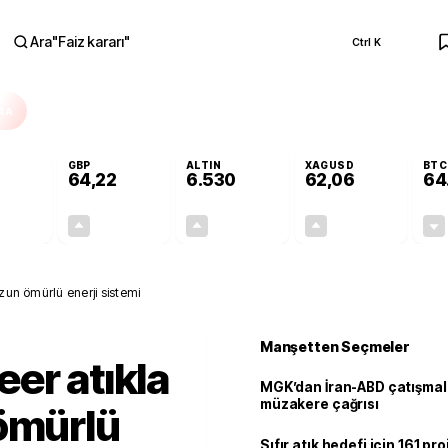
Ara
"
Faiz kararı
"
Ctrl K
RA
GBP
ALTIN
XAGUSD
BTC
64,22
6.530
62,06
64
-0,03%
+0,07%
+0,57%
+0,91%
-0,01
0,04
37,10
0,56
zun ömürlü enerji sistemi
Manşetten Seçmeler
er atıkla
MGK’dan İran-ABD çatışmala
müzakere çağrısı
ömürlü
Sıfır atık hedefi için 161 pr