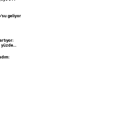
o’su geliyor
artıyor:
ı yüzde
adım: