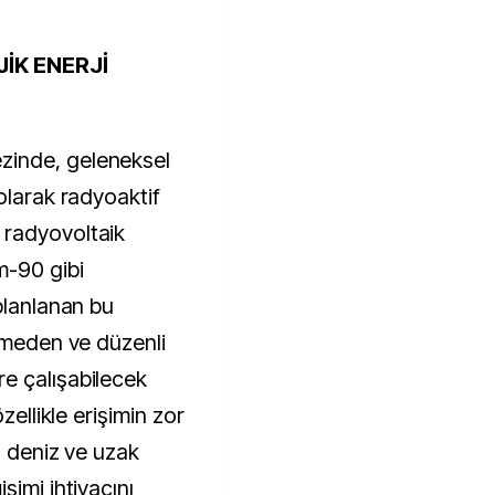
İK ENERJİ
inde, geleneksel
olarak radyoaktif
 radyovoltaik
m-90 gibi
planlanan bu
ermeden ve düzenli
e çalışabilecek
zellikle erişimin zor
n deniz ve uzak
şimi ihtiyacını