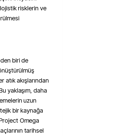
jistik risklerin ve
ürülmesi
den biri de
dönüştürülmüş
er atık akışlarından
 Bu yaklaşım, daha
zemelerin uzun
tejik bir kaynağa
 Project Omega
larının tarihsel