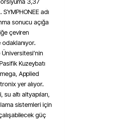
nsorsiyuma 3,37
di. SYMPHONEE adı
zunma sonucu açığa
iğe çeviren
e odaklanıyor.
niversitesi’nin
Pasifik Kuzeybatı
Omega, Applied
onix yer alıyor.
 su altı altyapıları,
lama sistemleri için
çalışabilecek güç