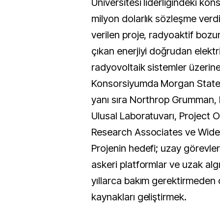
Üniversitesi liderliğindeki ko
milyon dolarlık sözleşme ver
verilen proje, radyoaktif bo
çıkan enerjiyi doğrudan elektr
radyovoltaik sistemler üzerin
Konsorsiyumda Morgan State Ü
yanı sıra Northrop Grumman, 
Ulusal Laboratuvarı, Project 
Research Associates ve Widetr
Projenin hedefi; uzay görevleri,
askeri platformlar ve uzak algı
yıllarca bakım gerektirmeden 
kaynakları geliştirmek.