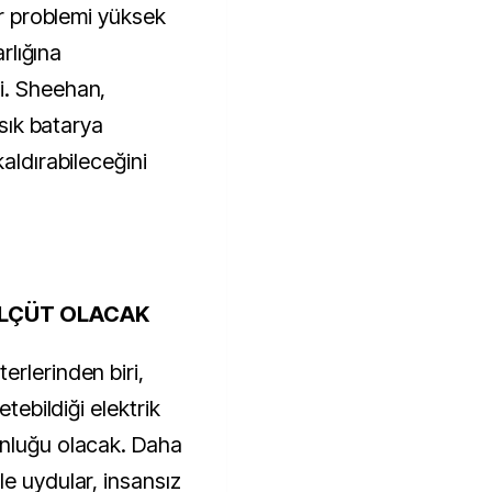
ir problemi yüksek
arlığına
i. Sheehan,
 sık batarya
aldırabileceğini
ÖLÇÜT OLACAK
erlerinden biri,
etebildiği elektrik
unluğu olacak. Daha
e uydular, insansız