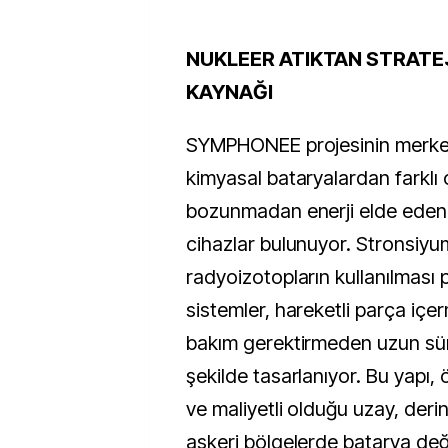
NUKLEER ATIKTAN STRATEJ
KAYNAĞI
SYMPHONEE projesinin merkez
kimyasal bataryalardan farklı 
bozunmadan enerji elde eden
cihazlar bulunuyor. Stronsiyu
radyoizotopların kullanılması 
sistemler, hareketli parça iç
bakım gerektirmeden uzun sür
şekilde tasarlanıyor. Bu yapı, ö
ve maliyetli olduğu uzay, deri
askeri bölgelerde batarya deği