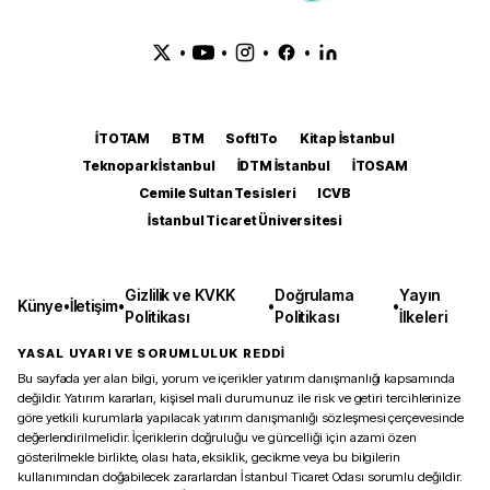
•
•
•
•
İTOTAM
BTM
SoftITo
Kitap İstanbul
Teknopark İstanbul
İDTM İstanbul
İTOSAM
Cemile Sultan Tesisleri
ICVB
İstanbul Ticaret Üniversitesi
Gizlilik ve KVKK
Doğrulama
Yayın
Künye
•
İletişim
•
•
•
Politikası
Politikası
İlkeleri
YASAL UYARI VE SORUMLULUK REDDİ
Bu sayfada yer alan bilgi, yorum ve içerikler yatırım danışmanlığı kapsamında
değildir. Yatırım kararları, kişisel mali durumunuz ile risk ve getiri tercihlerinize
göre yetkili kurumlarla yapılacak yatırım danışmanlığı sözleşmesi çerçevesinde
değerlendirilmelidir. İçeriklerin doğruluğu ve güncelliği için azami özen
gösterilmekle birlikte, olası hata, eksiklik, gecikme veya bu bilgilerin
kullanımından doğabilecek zararlardan İstanbul Ticaret Odası sorumlu değildir.