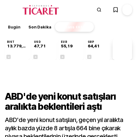
Bugün
Son Dakika
Finans
EKSTRA
BIST
USD
EUR
GBP
13.779,39
47,71
55,19
64,41
PİYASA
VERİLERİ
-0,14%
+0,18%
+0,32%
+0,38%
Dünya
ABD'de yeni konut satışları
aralıkta beklentileri aştı
ABD'de yeni konut satışları, geçen yıl aralıkta
aylık bazda yüzde 8 artışla 664 bine çıkarak
piyasa beklentilerinin üzerinde gerçekleşti.