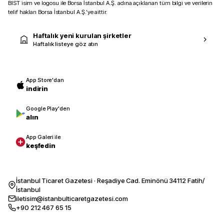
BIST isim ve logosu ile Borsa İstanbul A.Ş. adına açıklanan tüm bilgi ve verilerin
telif hakları Borsa İstanbul A.Ş.’ye aittir.
Haftalık yeni kurulan şirketler
Haftalık listeye göz atın
App Store'dan
indirin
Google Play'den
alın
App Galeri ile
keşfedin
İstanbul Ticaret Gazetesi · Reşadiye Cad. Eminönü 34112 Fatih/
İstanbul
iletisim@istanbulticaretgazetesi.com
+90 212 467 65 15