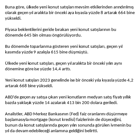
Buna göre, ülkede yeni konut satışları mevsim etkilerinden arındırılmış
olarak geçen yıl aralıkta bir önceki aya kıyasla yüzde 8 artarak 664 bine
yükseldi.
Piyasa beklentilerini geride bırakan yeni konut satışlarının bu
dönemde 645 bin olması öngörülüyordu.
Bu dönemde toparlanma gösteren yeni konut satışları, geçen yıl
kasımda yüzde 9 azalışla 615 bine düşmüştü.
Ülkede yeni konut satışları, geçen yıl aralıkta bir önceki yılın aynı
dönemine göre ise yüzde 14,4 arttı.
Yeni konut satışları 2023 genelinde ise bir önceki yıla kıyasla yüzde 4,2
artarak 668 bine yükseldi.
ABD'de geçen ay satışa çıkan yeni konutların medyan satış fiyatı yıllık
bazda yaklaşık yüzde 14 azalarak 413 bin 200 dolara geriledi.
Analistler, ABD Merkez Bankasının (Fed) faiz oranlarını düşürmeye
başlamasıyla mortgage (konut kredisi) faizlerinin de düşeceğini,
bunun da konut satışlarında geçen yılın sonunda görülen ivmenin bu
yıl da devam edebileceği anlamına geldiğini belirtti.