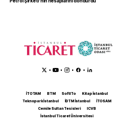
Petrol Şirketi'nin hesaplarını dondurdu
•
•
•
•
İTOTAM
BTM
SoftITo
Kitap İstanbul
Teknopark İstanbul
İDTM İstanbul
İTOSAM
Cemile Sultan Tesisleri
ICVB
İstanbul Ticaret Üniversitesi