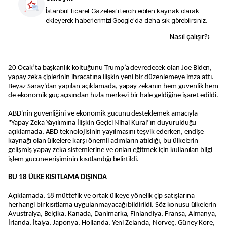
İstanbul Ticaret Gazetesi
'i tercih edilen kaynak olarak
ekleyerek haberlerimizi Google'da daha sık görebilirsiniz.
Kaynak ekle
Nasıl çalışır?
›
20 Ocak’ta başkanlık koltuğunu Trump’a devredecek olan Joe Biden,
yapay zeka çiplerinin ihracatına ilişkin yeni bir düzenlemeye imza attı.
Beyaz Saray'dan yapılan açıklamada, yapay zekanın hem güvenlik hem
de ekonomik güç açısından hızla merkezi bir hale geldiğine işaret edildi.
ABD'nin güvenliğini ve ekonomik gücünü desteklemek amacıyla
"Yapay Zeka Yayılımına İlişkin Geçici Nihai Kural"ın duyurulduğu
açıklamada, ABD teknolojisinin yayılmasını teşvik ederken, endişe
kaynağı olan ülkelere karşı önemli adımların atıldığı, bu ülkelerin
gelişmiş yapay zeka sistemlerine ve onları eğitmek için kullanılan bilgi
işlem gücüne erişiminin kısıtlandığı belirtildi.
BU 18 ÜLKE KISITLAMA DIŞINDA
Açıklamada, 18 müttefik ve ortak ülkeye yönelik çip satışlarına
herhangi bir kısıtlama uygulanmayacağı bildirildi. Söz konusu ülkelerin
Avustralya, Belçika, Kanada, Danimarka, Finlandiya, Fransa, Almanya,
İrlanda, İtalya, Japonya, Hollanda, Yeni Zelanda, Norveç, Güney Kore,