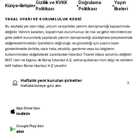
Gizlilik ve KVKK
Doğrulama
Yayın
Künye
•
İletişim
•
•
•
Politikası
Politikası
İlkeleri
YASAL UYARI VE SORUMLULUK REDDİ
Bu sayfada yer alan bilgi, yorum ve içerikler yatırım danışmanlığı kapsamında
değildir. Yatırım kararları, kişisel mali durumunuz ile risk ve getiri tercihlerinize
göre yetkili kurumlarla yapılacak yatırım danışmanlığı sözleşmesi çerçevesinde
değerlendirilmelidir. İçeriklerin doğruluğu ve güncelliği için azami özen
gösterilmekle birlikte, olası hata, eksiklik, gecikme veya bu bilgilerin
kullanımından doğabilecek zararlardan İstanbul Ticaret Odası sorumlu değildir.
BIST isim ve logosu ile Borsa İstanbul A.Ş. adına açıklanan tüm bilgi ve verilerin
telif hakları Borsa İstanbul A.Ş.’ye aittir.
Haftalık yeni kurulan şirketler
Haftalık listeye göz atın
App Store'dan
indirin
Google Play'den
alın