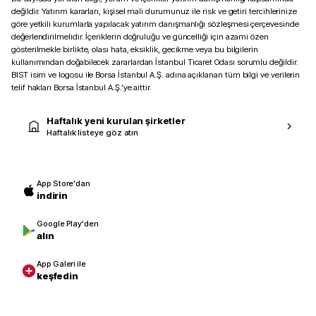
değildir. Yatırım kararları, kişisel mali durumunuz ile risk ve getiri tercihlerinize
göre yetkili kurumlarla yapılacak yatırım danışmanlığı sözleşmesi çerçevesinde
değerlendirilmelidir. İçeriklerin doğruluğu ve güncelliği için azami özen
gösterilmekle birlikte, olası hata, eksiklik, gecikme veya bu bilgilerin
kullanımından doğabilecek zararlardan İstanbul Ticaret Odası sorumlu değildir.
BIST isim ve logosu ile Borsa İstanbul A.Ş. adına açıklanan tüm bilgi ve verilerin
telif hakları Borsa İstanbul A.Ş.’ye aittir.
Haftalık yeni kurulan şirketler
Haftalık listeye göz atın
App Store'dan
indirin
Google Play'den
alın
App Galeri ile
keşfedin