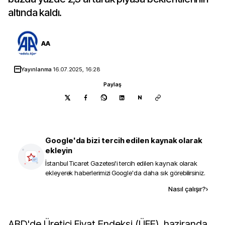
altında kaldı.
AA
Yayınlanma
16.07.2025, 16:28
Paylaş
N
Google'da bizi tercih edilen kaynak olarak
ekleyin
İstanbul Ticaret Gazetesi
'i tercih edilen kaynak olarak
ekleyerek haberlerimizi Google'da daha sık görebilirsiniz.
Kaynak ekle
Nasıl çalışır?
›
ABD'de Üretici Fiyat Endeksi (ÜFE), haziranda