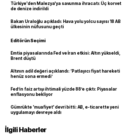
Türkiye'den Malezya'ya savunma ihracatı: Üç korvet
de denize indirildi
Bakan Uraloğlu açıkladı: Hava yolu yolcu sayısı 18 AB
ülkesinin nüfusunu geçti
Editörün Seçimi
Emtia piyasalarında Fed ve İran etkisi: Altın yükseldi,
Brent düştü
Altının adil değeri açıklandı: ‘Patlayıcı fiyat hareketi
henüz sona ermedi’
Fed’in faiz artışı ihtimali yüzde 88’e çıktı: Piyasalar
enflasyonu bekliyor
Gümrükte 'muafiyet' devri bitti: AB, e-ticarette yeni
uygulamayı devreye aldı
İlgili Haberler