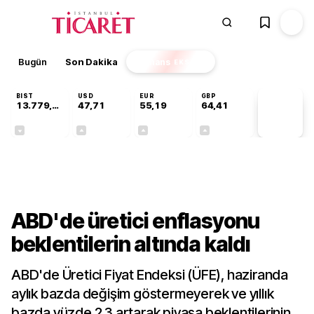
Bugün
Son Dakika
Finans
EKSTRA
BIST
USD
EUR
GBP
13.779,39
47,71
55,19
64,41
PİYASA
VERİLERİ
-0,14%
+0,18%
+0,32%
+0,38%
Finans
ABD'de üretici enflasyonu
beklentilerin altında kaldı
ABD'de Üretici Fiyat Endeksi (ÜFE), haziranda
aylık bazda değişim göstermeyerek ve yıllık
bazda yüzde 2,3 artarak piyasa beklentilerinin