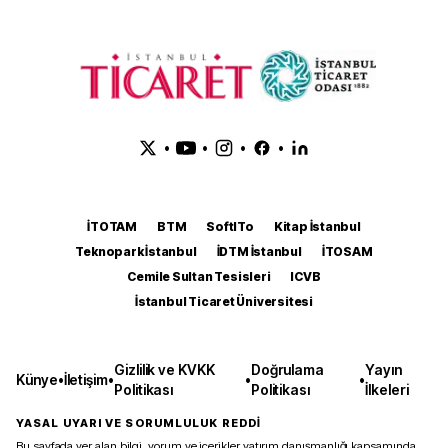
•
•
•
•
İTOTAM
BTM
SoftITo
Kitap İstanbul
Teknopark İstanbul
İDTM İstanbul
İTOSAM
Cemile Sultan Tesisleri
ICVB
İstanbul Ticaret Üniversitesi
Gizlilik ve KVKK
Doğrulama
Yayın
Künye
•
İletişim
•
•
•
Politikası
Politikası
İlkeleri
YASAL UYARI VE SORUMLULUK REDDİ
Bu sayfada yer alan bilgi, yorum ve içerikler yatırım danışmanlığı kapsamında