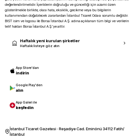
değerlendirilmelidir. İçeriklerin doğruluğu ve güncelliği için azami özen
gösterilmekle birlikte, olası hata, eksiklik, gecikme veya bu bilgilerin
kullanımından doğabilecek zararlardan İstanbul Ticaret Odası sorumlu değildir.
BIST isim ve logosu ile Borsa İstanbul A.Ş. adına açıklanan tüm bilgi ve verilerin
telif hakları Borsa İstanbul A.Ş.’ye aittir.
Haftalık yeni kurulan şirketler
Haftalık listeye göz atın
App Store'dan
indirin
Google Play'den
alın
App Galeri ile
keşfedin
İstanbul Ticaret Gazetesi · Reşadiye Cad. Eminönü 34112 Fatih/
İstanbul