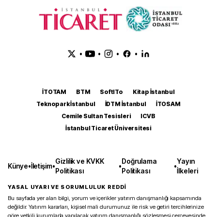
•
•
•
•
İTOTAM
BTM
SoftITo
Kitap İstanbul
Teknopark İstanbul
İDTM İstanbul
İTOSAM
Cemile Sultan Tesisleri
ICVB
İstanbul Ticaret Üniversitesi
Gizlilik ve KVKK
Doğrulama
Yayın
Künye
•
İletişim
•
•
•
Politikası
Politikası
İlkeleri
YASAL UYARI VE SORUMLULUK REDDİ
Bu sayfada yer alan bilgi, yorum ve içerikler yatırım danışmanlığı kapsamında
değildir. Yatırım kararları, kişisel mali durumunuz ile risk ve getiri tercihlerinize
göre yetkili kurumlarla yapılacak yatırım danışmanlığı sözleşmesi çerçevesinde