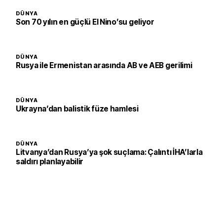
DÜNYA
Son 70 yılın en güçlü El Nino’su geliyor
DÜNYA
Rusya ile Ermenistan arasında AB ve AEB gerilimi
DÜNYA
Ukrayna’dan balistik füze hamlesi
DÜNYA
Litvanya’dan Rusya’ya şok suçlama: Çalıntı İHA’larla
saldırı planlayabilir