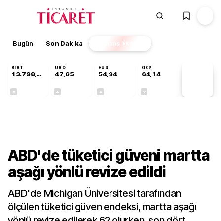
Bugün
Son Dakika
Finans
EKSTRA
BIST
USD
EUR
GBP
13.798,82
47,65
54,94
64,14
PİYASA
VERİLERİ
+0,70%
+0,05%
-0,13%
-0,05%
Dünya
ABD'de tüketici güveni martta
aşağı yönlü revize edildi
ABD'de Michigan Üniversitesi tarafından
ölçülen tüketici güven endeksi, martta aşağı
yönlü revize edilerek 62 olurken, son dört