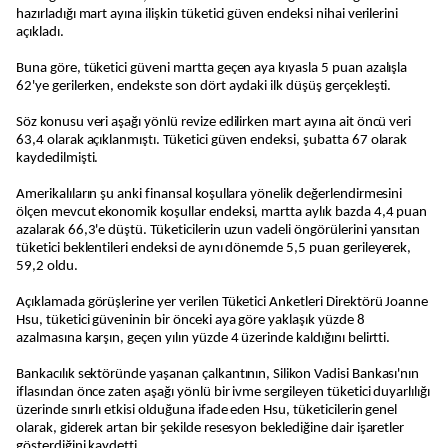
hazırladığı mart ayına ilişkin tüketici güven endeksi nihai verilerini
açıkladı.
Buna göre, tüketici güveni martta geçen aya kıyasla 5 puan azalışla
62'ye gerilerken, endekste son dört aydaki ilk düşüş gerçekleşti.
Söz konusu veri aşağı yönlü revize edilirken mart ayına ait öncü veri
63,4 olarak açıklanmıştı. Tüketici güven endeksi, şubatta 67 olarak
kaydedilmişti.
Amerikalıların şu anki finansal koşullara yönelik değerlendirmesini
ölçen mevcut ekonomik koşullar endeksi, martta aylık bazda 4,4 puan
azalarak 66,3'e düştü. Tüketicilerin uzun vadeli öngörülerini yansıtan
tüketici beklentileri endeksi de aynı dönemde 5,5 puan gerileyerek,
59,2 oldu.
Açıklamada görüşlerine yer verilen Tüketici Anketleri Direktörü Joanne
Hsu, tüketici güveninin bir önceki aya göre yaklaşık yüzde 8
azalmasına karşın, geçen yılın yüzde 4 üzerinde kaldığını belirtti.
Bankacılık sektöründe yaşanan çalkantının, Silikon Vadisi Bankası'nın
iflasından önce zaten aşağı yönlü bir ivme sergileyen tüketici duyarlılığı
üzerinde sınırlı etkisi olduğuna ifade eden Hsu, tüketicilerin genel
olarak, giderek artan bir şekilde resesyon beklediğine dair işaretler
gösterdiğini kaydetti.