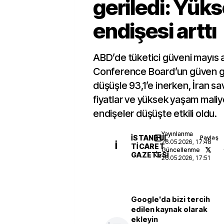
geriledi: Yüks
endişesi arttı
ABD’de tüketici güveni mayıs a
Conference Board’un güven g
düşüşle 93,1’e inerken, İran s
fiyatlar ve yüksek yaşam maliye
endişeler düşüşte etkili oldu.
Yayınlanma
İSTANBUL
Paylaş
26.05.2026, 17:48
İ
TICARET
Güncellenme
GAZETESI
26.05.2026, 17:51
Google'da bizi tercih
edilen kaynak olarak
ekleyin