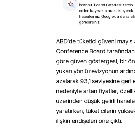
İstanbul Ticaret Gazetesi
'i tercih
edilen kaynak olarak ekleyerek
haberlerimizi Google'da daha sı
görebilirsiniz.
ABD’de tüketici güveni mayıs ayında zayıfladı.
Conference Board tarafından 
göre güven göstergesi, bir ön
yukarı yönlü revizyonun ardı
azalarak 93,1 seviyesine gerile
nedeniyle artan fiyatlar, özelli
üzerinden düşük gelirli hanele
yaratırken, tüketicilerin yüks
ilişkin endişeleri öne çıktı.