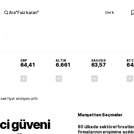
Ara
"
Faiz kararı
"
Ctrl K
RA
Adalet Komisyonu’nda kabul edildi
Terörsüz Türkiye Yasası teklifi Adalet K
GBP
ALTIN
XAGUSD
BTC
64,41
6.661
63,57
64
+0,32%
+0,38%
+2,59%
+3,37%
0,18
0,24
167,96
2,07
sek fiyat endişesi arttı
Manşetten Seçmeler
ci güveni
80 ülkede sektörel fırsatla
firmalarının erişimine açıldı