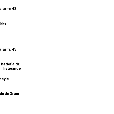
alarmı: 43
ekke
alarmı: 43
 hedef aldı:
ım listesinde
ibeyle
dırdı: Gram