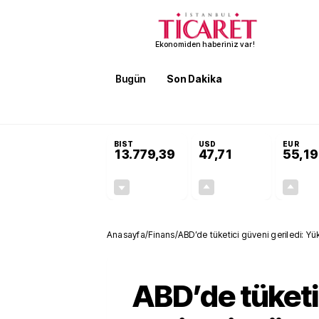
Ekonomiden haberiniz var!
Bugün
Son Dakika
Finans
EKST
SON DAKİKA
Terörsüz Türkiye Yasası teklifi 
BIST
USD
EUR
13.779,39
47,71
55,19
-0,14%
+0,18%
-19,42
0,09
Anasayfa
/
Finans
/
ABD’de tüketici güveni geriledi: Yük
ABD’de tüketi