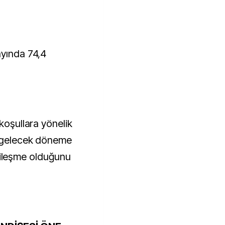
ayında 74,4
 koşullara yönelik
n gelecek döneme
 iyileşme olduğunu