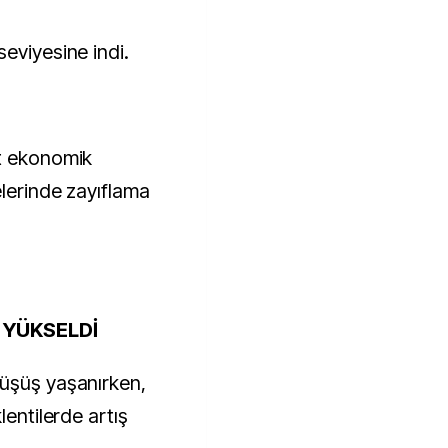
eviyesine indi.
ut ekonomik
elerinde zayıflama
 YÜKSELDİ
düşüş yaşanırken,
lentilerde artış