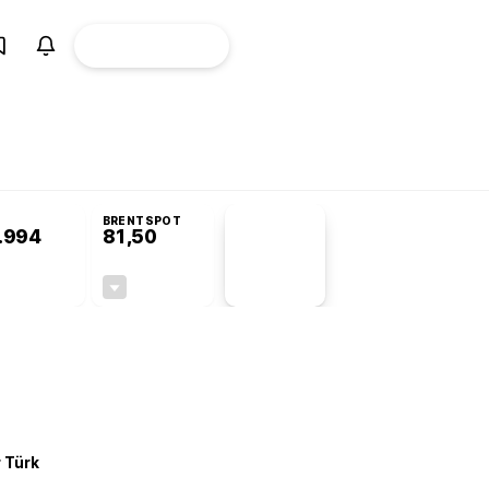
ÜYE
CANLI BORSA
Girişi
omisyonu’nda kabul edildi
BRENTSPOT
.994
81,50
PİYASA
VERİLERİ
+0,22%
-1,55%
+0,00
-1,28
r Türk