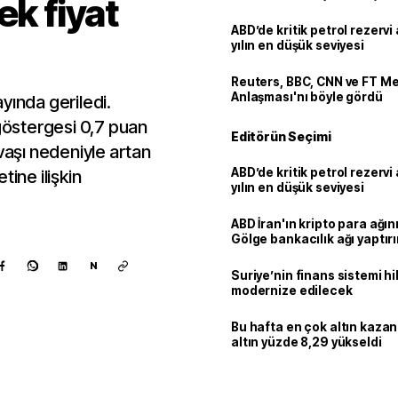
ek fiyat
ABD’de kritik petrol rezervi 
yılın en düşük seviyesi
Reuters, BBC, CNN ve FT M
Anlaşması'nı böyle gördü
yında geriledi.
östergesi 0,7 puan
Editörün Seçimi
avaşı nedeniyle artan
ABD’de kritik petrol rezervi 
tine ilişkin
yılın en düşük seviyesi
ABD İran'ın kripto para ağını
Gölge bankacılık ağı yaptır
N
Suriye’nin finans sistemi h
modernize edilecek
Bu hafta en çok altın kazan
altın yüzde 8,29 yükseldi
Kaynak ekle