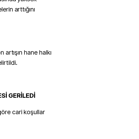
erin arttığını
on artışın hane halkı
rtildi.
İ GERİLEDİ
öre cari koşullar