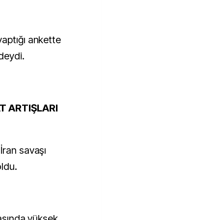
aptığı ankette
deydi.
AT ARTIŞLARI
İran savaşı
oldu.
rasında yüksek