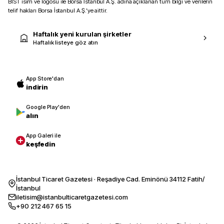
BIST isim ve logosu ile Borsa İstanbul A.Ş. adına açıklanan tüm bilgi ve verilerin
telif hakları Borsa İstanbul A.Ş.’ye aittir.
Haftalık yeni kurulan şirketler
Haftalık listeye göz atın
App Store'dan
indirin
Google Play'den
alın
App Galeri ile
keşfedin
İstanbul Ticaret Gazetesi · Reşadiye Cad. Eminönü 34112 Fatih/
İstanbul
iletisim@istanbulticaretgazetesi.com
+90 212 467 65 15