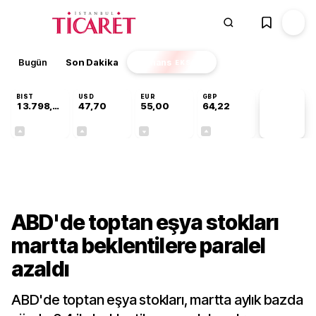
Bugün
Son Dakika
Finans
EKSTRA
BIST
USD
EUR
GBP
13.798,82
47,70
55,00
64,22
PİYASA
VERİLERİ
+0,70%
+0,16%
-0,02%
+0,08%
Dünya
ABD'de toptan eşya stokları
martta beklentilere paralel
azaldı
ABD'de toptan eşya stokları, martta aylık bazda