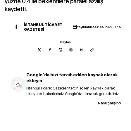
yüzde 0,4 ile beklentilere paralel azalış
kaydetti.
İSTANBUL TICARET
İ
Yayınlanma
08.05.2024, 17:51
GAZETESI
Paylaş
N
Google'da bizi tercih edilen kaynak olarak
ekleyin
İstanbul Ticaret Gazetesi
'i tercih edilen kaynak olarak
ekleyerek haberlerimizi Google'da daha sık görebilirsiniz.
Kaynak ekle
Nasıl çalışır?
›