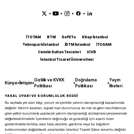
•
•
•
•
İTOTAM
BTM
SoftITo
Kitap İstanbul
Teknopark İstanbul
İDTM İstanbul
İTOSAM
Cemile Sultan Tesisleri
ICVB
İstanbul Ticaret Üniversitesi
Gizlilik ve KVKK
Doğrulama
Yayın
Künye
•
İletişim
•
•
•
Politikası
Politikası
İlkeleri
YASAL UYARI VE SORUMLULUK REDDİ
Bu sayfada yer alan bilgi, yorum ve içerikler yatırım danışmanlığı kapsamında
değildir. Yatırım kararları, kişisel mali durumunuz ile risk ve getiri tercihlerinize
göre yetkili kurumlarla yapılacak yatırım danışmanlığı sözleşmesi çerçevesinde
değerlendirilmelidir. İçeriklerin doğruluğu ve güncelliği için azami özen
gösterilmekle birlikte, olası hata, eksiklik, gecikme veya bu bilgilerin
kullanımından doğabilecek zararlardan İstanbul Ticaret Odası sorumlu değildir.