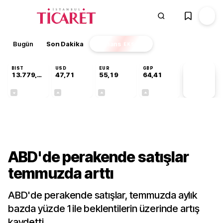
Bugün
Son Dakika
Finans
EKSTRA
BIST
USD
EUR
GBP
13.779,39
47,71
55,19
64,41
PİYASA
VERİLERİ
-0,14%
+0,18%
+0,32%
+0,38%
Dünya
ABD'de perakende satışlar
temmuzda arttı
ABD'de perakende satışlar, temmuzda aylık
bazda yüzde 1 ile beklentilerin üzerinde artış
kaydetti.