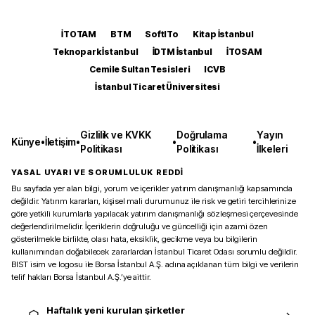
İTOTAM
BTM
SoftITo
Kitap İstanbul
Teknopark İstanbul
İDTM İstanbul
İTOSAM
Cemile Sultan Tesisleri
ICVB
İstanbul Ticaret Üniversitesi
Gizlilik ve KVKK
Doğrulama
Yayın
Künye
•
İletişim
•
•
•
Politikası
Politikası
İlkeleri
YASAL UYARI VE SORUMLULUK REDDİ
Bu sayfada yer alan bilgi, yorum ve içerikler yatırım danışmanlığı kapsamında
değildir. Yatırım kararları, kişisel mali durumunuz ile risk ve getiri tercihlerinize
göre yetkili kurumlarla yapılacak yatırım danışmanlığı sözleşmesi çerçevesinde
değerlendirilmelidir. İçeriklerin doğruluğu ve güncelliği için azami özen
gösterilmekle birlikte, olası hata, eksiklik, gecikme veya bu bilgilerin
kullanımından doğabilecek zararlardan İstanbul Ticaret Odası sorumlu değildir.
BIST isim ve logosu ile Borsa İstanbul A.Ş. adına açıklanan tüm bilgi ve verilerin
telif hakları Borsa İstanbul A.Ş.’ye aittir.
Haftalık yeni kurulan şirketler