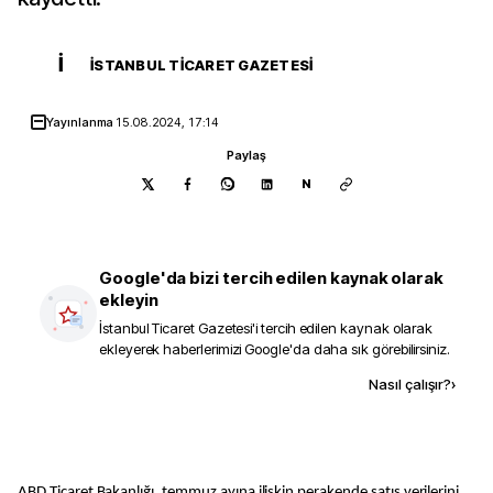
İ
İSTANBUL TICARET GAZETESI
Yayınlanma
15.08.2024, 17:14
Paylaş
N
Google'da bizi tercih edilen kaynak olarak
ekleyin
İstanbul Ticaret Gazetesi
'i tercih edilen kaynak olarak
ekleyerek haberlerimizi Google'da daha sık görebilirsiniz.
Kaynak ekle
Nasıl çalışır?
›
ABD Ticaret Bakanlığı, temmuz ayına ilişkin perakende satış verilerini