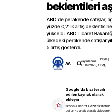
beklentileri aş
ABD'de perakende satışlar, a
yüzde 0,2'lik artış beklentisin
yükseldi. ABD Ticaret Bakanlığı
ülkedeki perakende satışlar yı
5 artış gösterdi.
Paylaş
Yayınlanma
AA
16.09.2025, 17:23
Google'da bizi tercih
edilen kaynak olarak
ekleyin
İstanbul Ticaret Gazetesi
'i tercih
edilen kaynak olarak ekleyerek