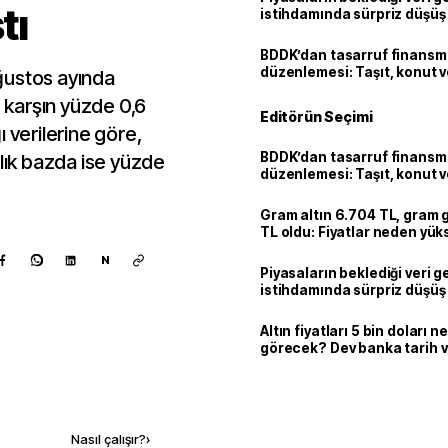
tı
istihdamında sürpriz düşüş
BDDK’dan tasarruf finans
düzenlemesi: Taşıt, konut v
ğustos ayında
limitler değişti
e karşın yüzde 0,6
Editörün Seçimi
 verilerine göre,
BDDK’dan tasarruf finans
llık bazda ise yüzde
düzenlemesi: Taşıt, konut v
limitler değişti
Gram altın 6.704 TL, gram
TL oldu: Fiyatlar neden yük
N
Piyasaların beklediği veri g
istihdamında sürpriz düşüş
Altın fiyatları 5 bin doları 
görecek? Dev banka tarih v
Kaynak ekle
Nasıl çalışır?
›