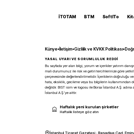
İTOTAM
BTM
SoftITo
Kit
Künye
•
İletişim
•
Gizlilik ve KVKK Politikası
•
Doğr
YASAL UYARI VE SORUMLULUK REDDİ
Bu sayfada yer alan bilgi, yorum ve içerikler yatırım danışm
mali durumunuz ile risk ve getiri tercihlerinize göre yetk
çerçevesinde değerlendirilmelidir. İçeriklerin doğruluğu ve
hata, eksiklik, gecikme veya bu bilgilerin kullanımından 
değildir. BIST isim ve logosu ile Borsa İstanbul A.Ş. adına a
İstanbul A.Ş.’ye aittir.
Haftalık yeni kurulan şirketler
Haftalık listeye göz atın
İstanbul Ticaret Gazetesi · Reşadiye Cad. Emin