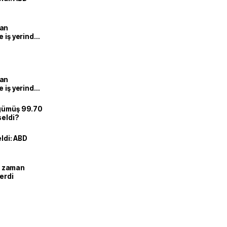
man
e iş yerinde
man
e iş yerinde
 gümüş 99.70
seldi?
eldi: ABD
ne zaman
erdi