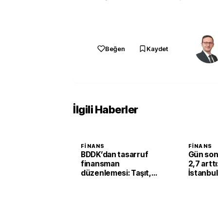
Beğen
Kaydet
İlgili Haberler
FINANS
FINANS
BDDK’dan tasarruf
Gün son
finansman
2,7 artt
düzenlemesi: Taşıt,
İstanbul
konut ve iş yerinde
kilogram
limitler değişti
milyona