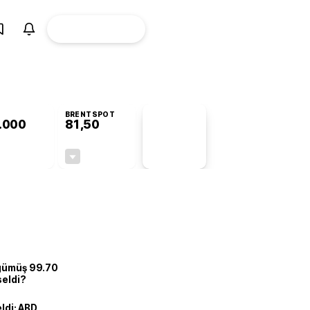
ÜYE
CANLI BORSA
Girişi
BRENTSPOT
.000
81,50
PİYASA
VERİLERİ
+1,16%
-1,55%
+0,00
-1,28
 gümüş 99.70
seldi?
eldi: ABD