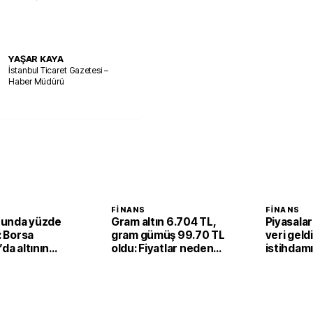
YAŞAR KAYA
İstanbul Ticaret Gazetesi –
Haber Müdürü
FINANS
FINANS
unda yüzde
Gram altın 6.704 TL,
Piyasalar
ı: Borsa
gram gümüş 99.70 TL
veri geld
’da altının
oldu: Fiyatlar neden
istihdam
 fiyatı 6,67
yükseldi?
düşüş
 yükseldi