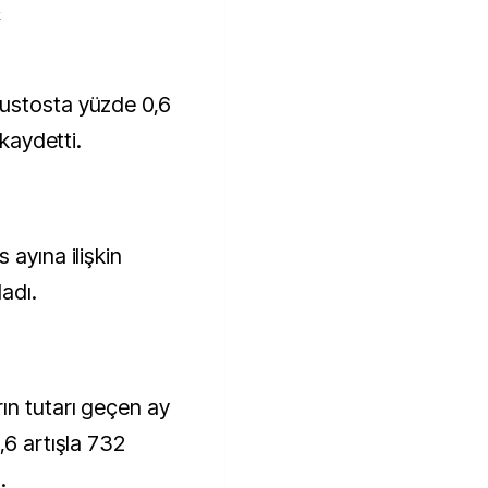
k
 kaydetti.
 ayına ilişkin
ladı.
ın tutarı geçen ay
,6 artışla 732
.