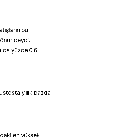
tışların bu
yönündeydi.
a da yüzde 0,6
ustosta yıllık bazda
daki en yüksek