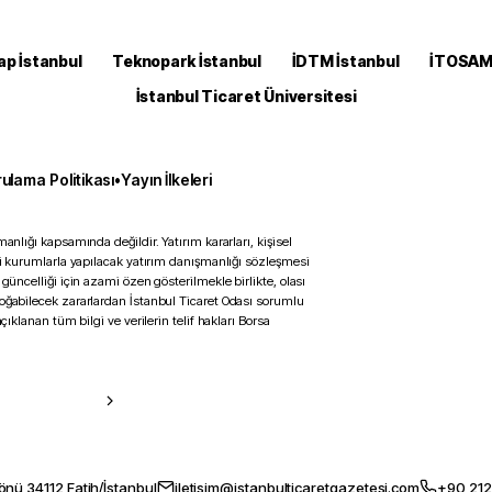
ap İstanbul
Teknopark İstanbul
İDTM İstanbul
İTOSA
İstanbul Ticaret Üniversitesi
ulama Politikası
•
Yayın İlkeleri
anlığı kapsamında değildir. Yatırım kararları, kişisel
ili kurumlarla yapılacak yatırım danışmanlığı sözleşmesi
 güncelliği için azami özen gösterilmekle birlikte, olası
doğabilecek zararlardan İstanbul Ticaret Odası sorumlu
çıklanan tüm bilgi ve verilerin telif hakları Borsa
önü 34112 Fatih/İstanbul
iletisim@istanbulticaretgazetesi.com
+90 212