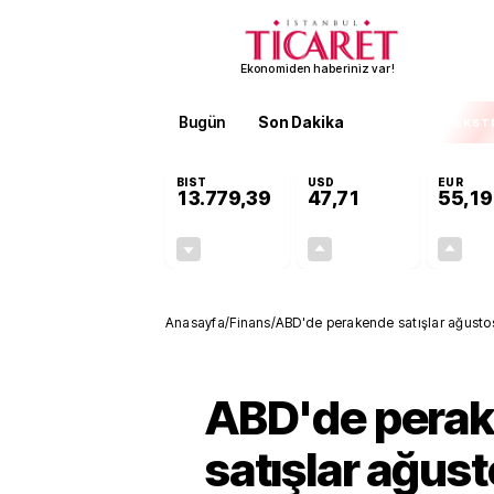
Ekonomiden haberiniz var!
Bugün
Son Dakika
Finans
EKST
BIST
USD
EUR
13.779,39
47,71
55,19
-0,14%
+0,18%
-19,42
0,09
Anasayfa
/
Finans
/
ABD'de perakende satışlar ağustost
ABD'de pera
satışlar ağus