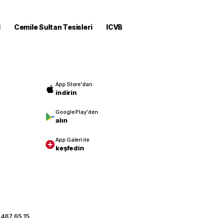
M
Cemile Sultan Tesisleri
ICVB
App Store'dan
indirin
Google Play'den
alın
App Galeri ile
keşfedin
 467 65 15