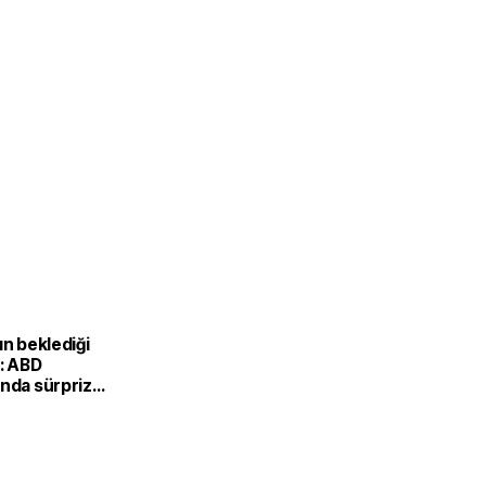
ın beklediği
i: ABD
ında sürpriz