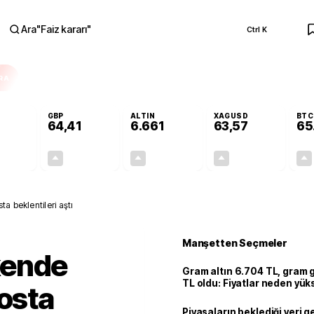
Ara
"
Faiz kararı
"
Ctrl K
RA
GBP
ALTIN
XAGUSD
BTC
64,41
6.661
63,57
65
+0,32%
+0,38%
+2,59%
+3,37%
0,18
0,24
167,96
2,07
a beklentileri aştı
Manşetten Seçmeler
kende
Gram altın 6.704 TL, gram
TL oldu: Fiyatlar neden yük
tosta
Piyasaların beklediği veri g