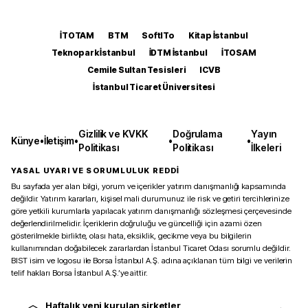
İTOTAM
BTM
SoftITo
Kitap İstanbul
Teknopark İstanbul
İDTM İstanbul
İTOSAM
Cemile Sultan Tesisleri
ICVB
İstanbul Ticaret Üniversitesi
Gizlilik ve KVKK
Doğrulama
Yayın
Künye
•
İletişim
•
•
•
Politikası
Politikası
İlkeleri
YASAL UYARI VE SORUMLULUK REDDİ
Bu sayfada yer alan bilgi, yorum ve içerikler yatırım danışmanlığı kapsamında
değildir. Yatırım kararları, kişisel mali durumunuz ile risk ve getiri tercihlerinize
göre yetkili kurumlarla yapılacak yatırım danışmanlığı sözleşmesi çerçevesinde
değerlendirilmelidir. İçeriklerin doğruluğu ve güncelliği için azami özen
gösterilmekle birlikte, olası hata, eksiklik, gecikme veya bu bilgilerin
kullanımından doğabilecek zararlardan İstanbul Ticaret Odası sorumlu değildir.
BIST isim ve logosu ile Borsa İstanbul A.Ş. adına açıklanan tüm bilgi ve verilerin
telif hakları Borsa İstanbul A.Ş.’ye aittir.
Haftalık yeni kurulan şirketler