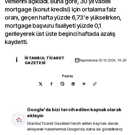
verilerini açıkladı. Buna göre, 30 yıl vadeli
mortgage (konut kredisi) için ortalama faiz
oranı, geçen hafta yüzde 6,73'e yükselirken,
mortgage başvuru faaliyeti yüzde 0,1
gerileyerek üst üste beşinci haftada azalış
kaydetti.
İSTANBUL TICARET
İ
Yayınlanma
30.10.2024, 18:26
GAZETESI
Paylaş
N
Google'da bizi tercih edilen kaynak olarak
ekleyin
İstanbul Ticaret Gazetesi
'i tercih edilen kaynak olarak
ekleyerek haberlerimizi Google'da daha sık görebilirsiniz.