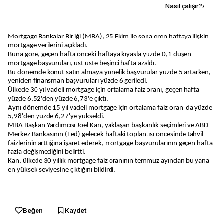
Kaynak ekle
Nasıl çalışır?
›
Mortgage Bankalar Birliği (MBA), 25 Ekim ile sona eren haftaya ilişkin
mortgage verilerini açıkladı.
Buna göre, geçen hafta önceki haftaya kıyasla yüzde 0,1 düşen
mortgage başvuruları, üst üste beşinci hafta azaldı.
Bu dönemde konut satın almaya yönelik başvurular yüzde 5 artarken,
yeniden finansman başvuruları yüzde 6 geriledi.
Ülkede 30 yıl vadeli mortgage için ortalama faiz oranı, geçen hafta
yüzde 6,52'den yüzde 6,73'e çıktı.
Aynı dönemde 15 yıl vadeli mortgage için ortalama faiz oranı da yüzde
5,98'den yüzde 6,27'ye yükseldi.
MBA Başkan Yardımcısı Joel Kan, yaklaşan başkanlık seçimleri ve ABD
Merkez Bankasının (Fed) gelecek haftaki toplantısı öncesinde tahvil
faizlerinin arttığına işaret ederek, mortgage başvurularının geçen hafta
fazla değişmediğini belirtti.
Kan, ülkede 30 yıllık mortgage faiz oranının temmuz ayından bu yana
en yüksek seviyesine çıktığını bildirdi.
Beğen
Kaydet