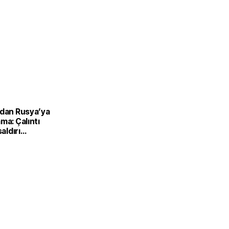
’dan Rusya’ya
ma: Çalıntı
saldırı
ilir