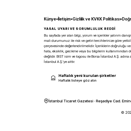
Künye
•
İletişim
•
Gizlilik ve KVKK Politikası
•
Doğr
YASAL UYARI VE SORUMLULUK REDDİ
Bu sayfada yer alan bilgi, yorum ve içerikler yatırım danışm
mali durumunuz ile risk ve getiri tercihlerinize göre yetk
çerçevesinde değerlendirilmelidir. İçeriklerin doğruluğu ve
hata, eksiklik, gecikme veya bu bilgilerin kullanımından 
değildir. BIST isim ve logosu ile Borsa İstanbul A.Ş. adına a
İstanbul A.Ş.’ye aittir.
Haftalık yeni kurulan şirketler
Haftalık listeye göz atın
İstanbul Ticaret Gazetesi · Reşadiye Cad. Emin
© 2026