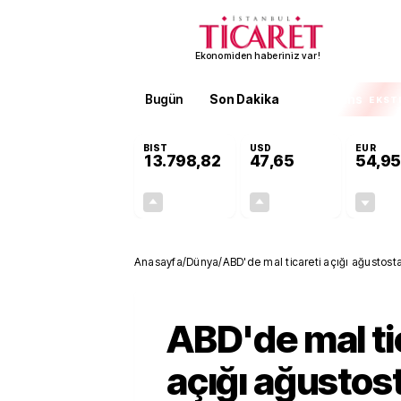
Ekonomiden haberiniz var!
Bugün
Son Dakika
Finans
EKST
BIST
USD
EUR
13.798,82
47,65
54,95
+0,70%
+0,05%
95,68
0,03
Anasayfa
/
Dünya
/
ABD'de mal ticareti açığı ağustost
ABD'de mal ti
açığı ağustos