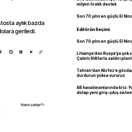
milyon liralık destek
Son 70 yılın en güçlü El Nin
stosta aylık bazda
Editörün Seçimi
olara geriledi.
Son 70 yılın en güçlü El Nin
N
Litvanya’dan Rusya’ya şok 
Çalıntı İHA’larla saldırı plan
Tahran’dan Körfez’e gözdağ
durdurun yoksa vururuz
AB havalimanlarında kriz: 
Kaynak ekle
dolayı yeni giriş-çıkış sist
çıkarılıyor
Nasıl çalışır?
›
k