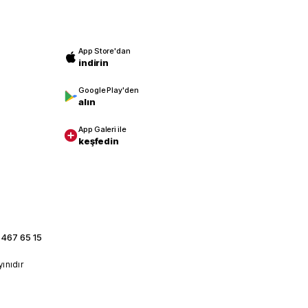
App Store'dan
indirin
Google Play'den
alın
App Galeri ile
keşfedin
 467 65 15
yınıdır