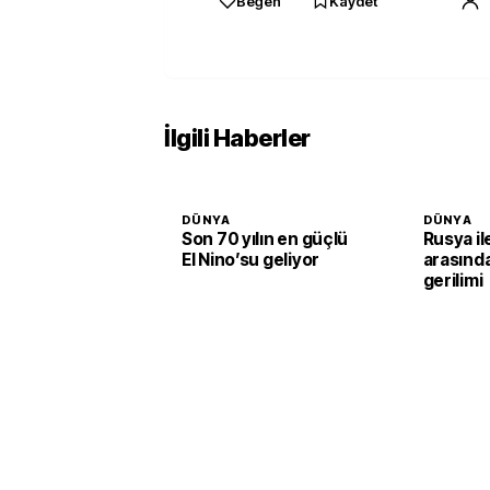
Beğen
Kaydet
İlgili Haberler
DÜNYA
DÜNYA
Son 70 yılın en güçlü
Rusya i
El Nino’su geliyor
arasınd
gerilimi