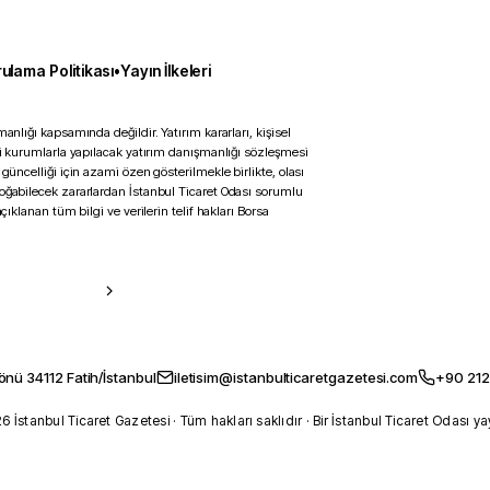
ulama Politikası
•
Yayın İlkeleri
anlığı kapsamında değildir. Yatırım kararları, kişisel
ili kurumlarla yapılacak yatırım danışmanlığı sözleşmesi
 güncelliği için azami özen gösterilmekle birlikte, olası
doğabilecek zararlardan İstanbul Ticaret Odası sorumlu
çıklanan tüm bilgi ve verilerin telif hakları Borsa
önü 34112 Fatih/İstanbul
iletisim@istanbulticaretgazetesi.com
+90 212
 İstanbul Ticaret Gazetesi · Tüm hakları saklıdır · Bir İstanbul Ticaret Odası ya