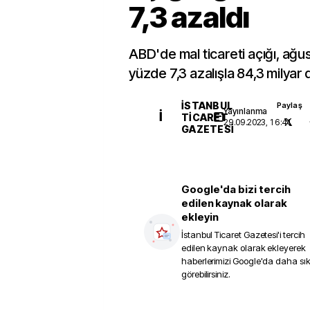
7,3 azaldı
ABD'de mal ticareti açığı, ağu
yüzde 7,3 azalışla 84,3 milyar d
İSTANBUL
Paylaş
Yayınlanma
İ
TICARET
29.09.2023, 16:41
GAZETESI
Google'da bizi tercih
edilen kaynak olarak
ekleyin
İstanbul Ticaret Gazetesi
'i tercih
edilen kaynak olarak ekleyerek
haberlerimizi Google'da daha sı
görebilirsiniz.