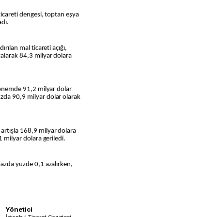
ticareti dengesi, toptan eşya
adı.
ırılan mal ticareti açığı,
zalarak 84,3 milyar dolara
 dönemde 91,2 milyar dolar
zda 90,9 milyar dolar olarak
rtışla 168,9 milyar dolara
1 milyar dolara geriledi.
bazda yüzde 0,1 azalırken,
Yönetici