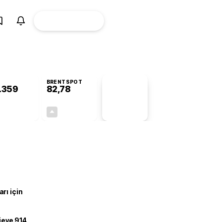
ÜYE
CANLI BORSA
Girişi
BRENTSPOT
.359
82,78
PİYASA
VERİLERİ
-0,56%
+4,90%
+0,00
3,87
rı için
ojeye 914