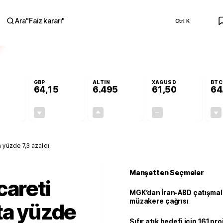
Ara
"
Faiz kararı
"
Ctrl K
RA
GBP
ALTIN
XAGUSD
BTC
64,15
6.495
61,50
64
-0,12%
-0,04%
+0,04%
+0,00%
-0,07
-0,02
2,69
0,00
a yüzde 7,3 azaldı
Manşetten Seçmeler
careti
MGK’dan İran-ABD çatışmala
müzakere çağrısı
ta yüzde
Sıfır atık hedefi için 161 pr