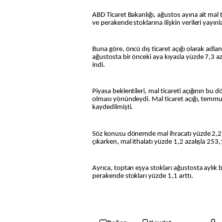
ABD Ticaret Bakanlığı, ağustos ayına ait mal 
ve perakende stoklarına ilişkin verileri yayınl
Buna göre, öncü dış ticaret açığı olarak adland
ağustosta bir önceki aya kıyasla yüzde 7,3 a
indi.
Piyasa beklentileri, mal ticareti açığının bu
olması yönündeydi. Mal ticaret açığı, temmu
kaydedilmişti.
Söz konusu dönemde mal ihracatı yüzde 2,2 a
çıkarken, mal ithalatı yüzde 1,2 azalışla 253,
Ayrıca, toptan eşya stokları ağustosta aylık 
perakende stokları yüzde 1,1 arttı.