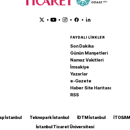
•
•
•
•
FAYDALI LINKLER
Son Dakika
Günün Manşetleri
Namaz Vakitleri
İmsakiye
Yazarlar
e-Gazete
Haber Site Haritası
RSS
ap İstanbul
Teknopark İstanbul
İDTM İstanbul
İTOSA
İstanbul Ticaret Üniversitesi