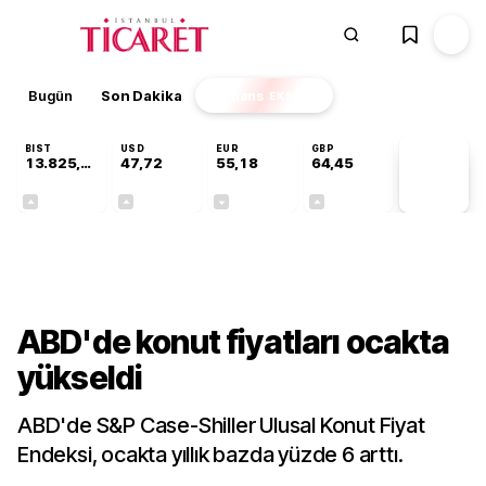
Bugün
Son Dakika
Finans
EKSTRA
BIST
USD
EUR
GBP
13.825,07
47,72
55,18
64,45
PİYASA
VERİLERİ
+0,33%
+0,02%
-0,01%
+0,06%
Dünya
ABD'de konut fiyatları ocakta
yükseldi
ABD'de S&P Case-Shiller Ulusal Konut Fiyat
Endeksi, ocakta yıllık bazda yüzde 6 arttı.