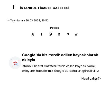
İ
İSTANBUL TICARET GAZETESI
Yayınlanma
26.03.2024, 16:52
Paylaş
N
Google'da bizi tercih edilen kaynak olarak
ekleyin
İstanbul Ticaret Gazetesi
'i tercih edilen kaynak olarak
ekleyerek haberlerimizi Google'da daha sık görebilirsiniz.
Kaynak ekle
Nasıl çalışır?
›