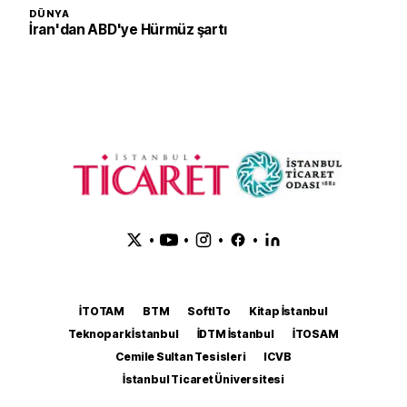
DÜNYA
İran'dan ABD'ye Hürmüz şartı
•
•
•
•
İTOTAM
BTM
SoftITo
Kitap İstanbul
Teknopark İstanbul
İDTM İstanbul
İTOSAM
Cemile Sultan Tesisleri
ICVB
İstanbul Ticaret Üniversitesi