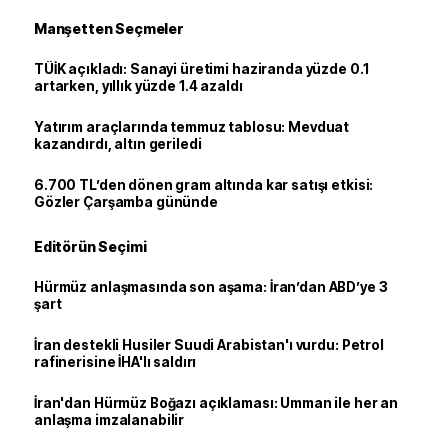
Manşetten Seçmeler
TÜİK açıkladı: Sanayi üretimi haziranda yüzde 0.1
artarken, yıllık yüzde 1.4 azaldı
Yatırım araçlarında temmuz tablosu: Mevduat
kazandırdı, altın geriledi
6.700 TL’den dönen gram altında kar satışı etkisi:
Gözler Çarşamba gününde
Editörün Seçimi
Hürmüz anlaşmasında son aşama: İran’dan ABD’ye 3
şart
İran destekli Husiler Suudi Arabistan'ı vurdu: Petrol
rafinerisine İHA'lı saldırı
İran'dan Hürmüz Boğazı açıklaması: Umman ile her an
anlaşma imzalanabilir