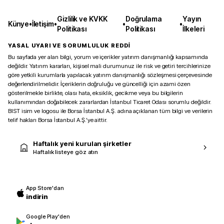
Gizlilik ve KVKK
Doğrulama
Yayın
Künye
•
İletişim
•
•
•
Politikası
Politikası
İlkeleri
YASAL UYARI VE SORUMLULUK REDDİ
Bu sayfada yer alan bilgi, yorum ve içerikler yatırım danışmanlığı kapsamında
değildir. Yatırım kararları, kişisel mali durumunuz ile risk ve getiri tercihlerinize
göre yetkili kurumlarla yapılacak yatırım danışmanlığı sözleşmesi çerçevesinde
değerlendirilmelidir. İçeriklerin doğruluğu ve güncelliği için azami özen
gösterilmekle birlikte, olası hata, eksiklik, gecikme veya bu bilgilerin
kullanımından doğabilecek zararlardan İstanbul Ticaret Odası sorumlu değildir.
BIST isim ve logosu ile Borsa İstanbul A.Ş. adına açıklanan tüm bilgi ve verilerin
telif hakları Borsa İstanbul A.Ş.’ye aittir.
Haftalık yeni kurulan şirketler
Haftalık listeye göz atın
App Store'dan
indirin
Google Play'den