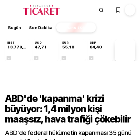
Bugün
Son Dakika
Finans
EKSTRA
BIST
USD
EUR
GBP
13.779,39
47,71
55,18
64,40
PİYASA
VERİLERİ
-0,14%
+0,01%
-0,02%
-0,02%
Dünya
ABD'de 'kapanma' krizi
büyüyor: 1,4 milyon kişi
maaşsız, hava trafiği çökebilir
ABD'de federal hükümetin kapanması 35 günü