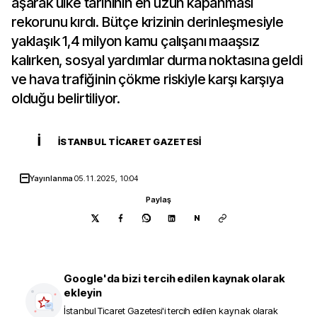
aşarak ülke tarihinin en uzun kapanması
rekorunu kırdı. Bütçe krizinin derinleşmesiyle
yaklaşık 1,4 milyon kamu çalışanı maaşsız
kalırken, sosyal yardımlar durma noktasına geldi
ve hava trafiğinin çökme riskiyle karşı karşıya
olduğu belirtiliyor.
İ
İSTANBUL TICARET GAZETESI
Yayınlanma
05.11.2025, 10:04
Paylaş
N
Google'da bizi tercih edilen kaynak olarak
ekleyin
İstanbul Ticaret Gazetesi
'i tercih edilen kaynak olarak