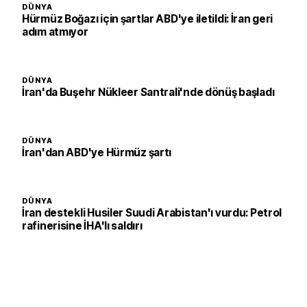
DÜNYA
Hürmüz Boğazı için şartlar ABD'ye iletildi: İran geri
adım atmıyor
DÜNYA
İran'da Buşehr Nükleer Santrali'nde dönüş başladı
DÜNYA
İran'dan ABD'ye Hürmüz şartı
DÜNYA
İran destekli Husiler Suudi Arabistan'ı vurdu: Petrol
rafinerisine İHA'lı saldırı