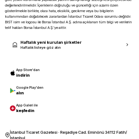
değerlendirilmelidir. İçeriklerin doğruluğu ve güncelliği için azami özen
gösterilmekle birlikte, olası hata, eksiklik, gecikme veya bu bilgilerin
kullanımından doğabilecek zararlardan İstanbul Ticaret Odası sorumlu değildir.
BIST isim ve logosu ile Borsa İstanbul A.Ş. adına açıklanan tüm bilgi ve verilerin
telif hakları Borsa İstanbul A.Ş.’ye aittir.
Haftalık yeni kurulan şirketler
Haftalık listeye göz atın
App Store'dan
indirin
Google Play'den
alın
App Galeri ile
keşfedin
İstanbul Ticaret Gazetesi · Reşadiye Cad. Eminönü 34112 Fatih/
İstanbul