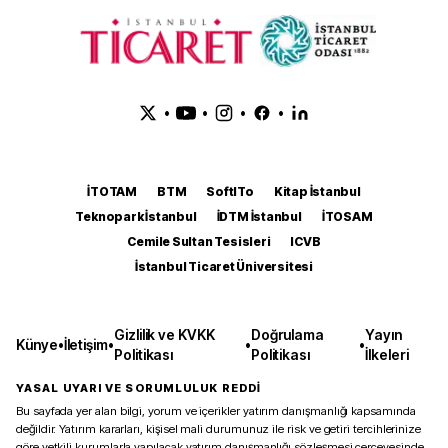
•
•
•
•
İTOTAM
BTM
SoftITo
Kitap İstanbul
Teknopark İstanbul
İDTM İstanbul
İTOSAM
Cemile Sultan Tesisleri
ICVB
İstanbul Ticaret Üniversitesi
Gizlilik ve KVKK
Doğrulama
Yayın
Künye
•
İletişim
•
•
•
Politikası
Politikası
İlkeleri
YASAL UYARI VE SORUMLULUK REDDİ
Bu sayfada yer alan bilgi, yorum ve içerikler yatırım danışmanlığı kapsamında
değildir. Yatırım kararları, kişisel mali durumunuz ile risk ve getiri tercihlerinize
göre yetkili kurumlarla yapılacak yatırım danışmanlığı sözleşmesi çerçevesinde