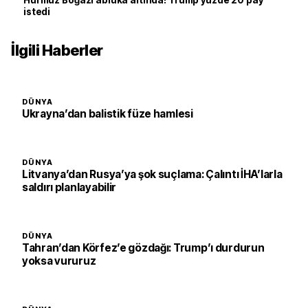
Hürmüz Boğazı abluka altında! Trump yüzde 20 pay
istedi
İlgili Haberler
DÜNYA
Ukrayna’dan balistik füze hamlesi
DÜNYA
Litvanya’dan Rusya’ya şok suçlama: Çalıntı İHA’larla
saldırı planlayabilir
DÜNYA
Tahran’dan Körfez’e gözdağı: Trump’ı durdurun
yoksa vururuz