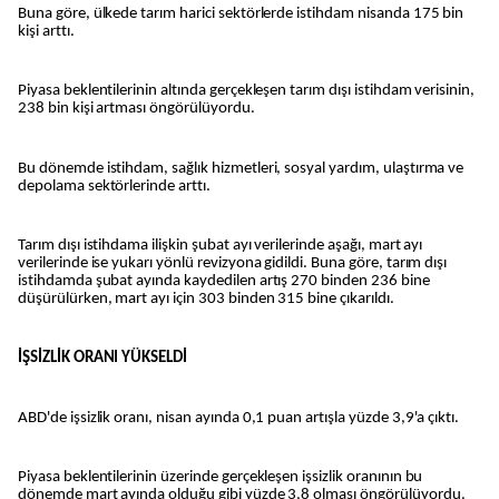
Buna göre, ülkede tarım harici sektörlerde istihdam nisanda 175 bin
kişi arttı.
Piyasa beklentilerinin altında gerçekleşen tarım dışı istihdam verisinin,
238 bin kişi artması öngörülüyordu.
Bu dönemde istihdam, sağlık hizmetleri, sosyal yardım, ulaştırma ve
depolama sektörlerinde arttı.
Tarım dışı istihdama ilişkin şubat ayı verilerinde aşağı, mart ayı
verilerinde ise yukarı yönlü revizyona gidildi. Buna göre, tarım dışı
istihdamda şubat ayında kaydedilen artış 270 binden 236 bine
düşürülürken, mart ayı için 303 binden 315 bine çıkarıldı.
İŞSİZLİK ORANI YÜKSELDİ
ABD'de işsizlik oranı, nisan ayında 0,1 puan artışla yüzde 3,9'a çıktı.
Piyasa beklentilerinin üzerinde gerçekleşen işsizlik oranının bu
dönemde mart ayında olduğu gibi yüzde 3,8 olması öngörülüyordu.