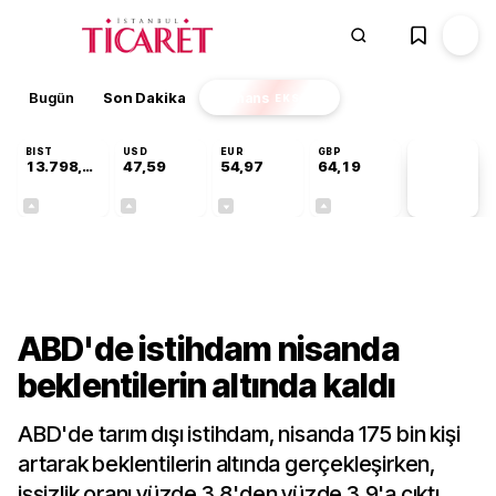
Bugün
Son Dakika
Finans
EKSTRA
BIST
USD
EUR
GBP
13.798,82
47,59
54,97
64,19
PİYASA
VERİLERİ
+0,70%
+0,05%
-0,07%
+0,14%
Dünya
ABD'de istihdam nisanda
beklentilerin altında kaldı
ABD'de tarım dışı istihdam, nisanda 175 bin kişi
artarak beklentilerin altında gerçekleşirken,
işsizlik oranı yüzde 3,8'den yüzde 3,9'a çıktı.