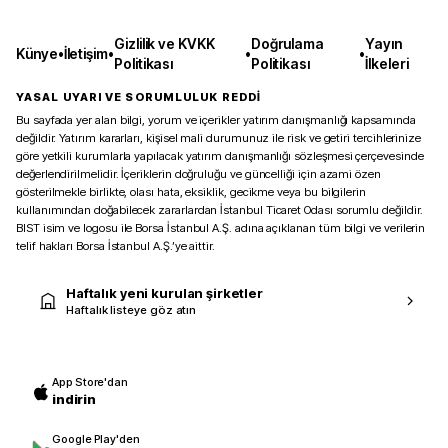
Gizlilik ve KVKK
Doğrulama
Yayın
Künye
•
İletişim
•
•
•
Politikası
Politikası
İlkeleri
YASAL UYARI VE SORUMLULUK REDDİ
Bu sayfada yer alan bilgi, yorum ve içerikler yatırım danışmanlığı kapsamında
değildir. Yatırım kararları, kişisel mali durumunuz ile risk ve getiri tercihlerinize
göre yetkili kurumlarla yapılacak yatırım danışmanlığı sözleşmesi çerçevesinde
değerlendirilmelidir. İçeriklerin doğruluğu ve güncelliği için azami özen
gösterilmekle birlikte, olası hata, eksiklik, gecikme veya bu bilgilerin
kullanımından doğabilecek zararlardan İstanbul Ticaret Odası sorumlu değildir.
BIST isim ve logosu ile Borsa İstanbul A.Ş. adına açıklanan tüm bilgi ve verilerin
telif hakları Borsa İstanbul A.Ş.’ye aittir.
Haftalık yeni kurulan şirketler
Haftalık listeye göz atın
App Store'dan
indirin
Google Play'den