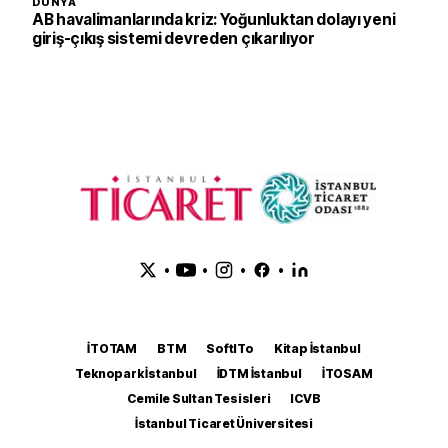
DÜNYA
AB havalimanlarında kriz: Yoğunluktan dolayı yeni
giriş-çıkış sistemi devreden çıkarılıyor
•
•
•
•
İTOTAM
BTM
SoftITo
Kitap İstanbul
Teknopark İstanbul
İDTM İstanbul
İTOSAM
Cemile Sultan Tesisleri
ICVB
İstanbul Ticaret Üniversitesi