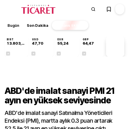
Bugün
Son Dakika
Finans
EKSTRA
BIST
USD
EUR
GBP
13.803,11
47,70
55,24
64,47
PİYASA
VERİLERİ
+0,03%
+0,17%
+0,41%
+0,47%
Dünya
ABD'de imalat sanayi PMI 21
ayın en yüksek seviyesinde
ABD'de imalat sanayi Satınalma Yöneticileri
Endeksi (PMI), martta aylık 0.3 puan artarak
52.5 ile 21 ayın en yüksek seviyesine çıktı.