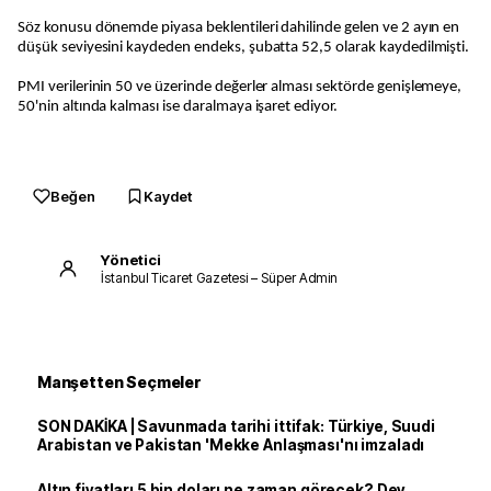
Söz konusu dönemde piyasa beklentileri dahilinde gelen ve 2 ayın en
düşük seviyesini kaydeden endeks, şubatta 52,5 olarak kaydedilmişti.
PMI verilerinin 50 ve üzerinde değerler alması sektörde genişlemeye,
50'nin altında kalması ise daralmaya işaret ediyor.
Beğen
Kaydet
Yönetici
İstanbul Ticaret Gazetesi – Süper Admin
Manşetten Seçmeler
SON DAKİKA | Savunmada tarihi ittifak: Türkiye, Suudi
Arabistan ve Pakistan 'Mekke Anlaşması'nı imzaladı
Altın fiyatları 5 bin doları ne zaman görecek? Dev