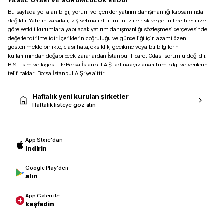
YASAL UYARI VE SORUMLULUK REDDİ
Bu sayfada yer alan bilgi, yorum ve içerikler yatırım danışmanlığı kapsamında
değildir. Yatırım kararları, kişisel mali durumunuz ile risk ve getiri tercihlerinize
göre yetkili kurumlarla yapılacak yatırım danışmanlığı sözleşmesi çerçevesinde
değerlendirilmelidir. İçeriklerin doğruluğu ve güncelliği için azami özen
gösterilmekle birlikte, olası hata, eksiklik, gecikme veya bu bilgilerin
kullanımından doğabilecek zararlardan İstanbul Ticaret Odası sorumlu değildir.
BIST isim ve logosu ile Borsa İstanbul A.Ş. adına açıklanan tüm bilgi ve verilerin
telif hakları Borsa İstanbul A.Ş.’ye aittir.
Haftalık yeni kurulan şirketler
Haftalık listeye göz atın
App Store'dan
indirin
Google Play'den
alın
App Galeri ile
keşfedin