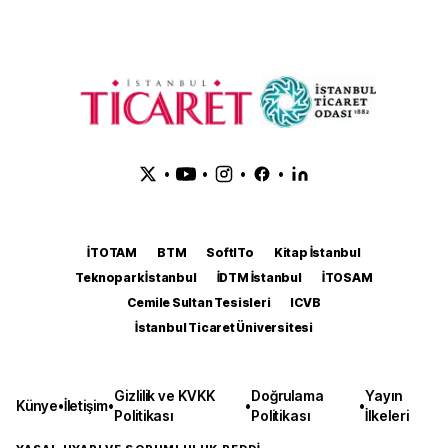
•
•
•
•
İTOTAM
BTM
SoftITo
Kitap İstanbul
Teknopark İstanbul
İDTM İstanbul
İTOSAM
Cemile Sultan Tesisleri
ICVB
İstanbul Ticaret Üniversitesi
Gizlilik ve KVKK
Doğrulama
Yayın
Künye
•
İletişim
•
•
•
Politikası
Politikası
İlkeleri