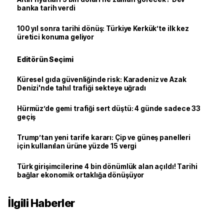
banka tarih verdi
100 yıl sonra tarihi dönüş: Türkiye Kerkük’te ilk kez
üretici konuma geliyor
Editörün Seçimi
Küresel gıda güvenliğinde risk: Karadeniz ve Azak
Denizi'nde tahıl trafiği sekteye uğradı
Hürmüz’de gemi trafiği sert düştü: 4 günde sadece 33
geçiş
Trump’tan yeni tarife kararı: Çip ve güneş panelleri
için kullanılan ürüne yüzde 15 vergi
Türk girişimcilerine 4 bin dönümlük alan açıldı! Tarihi
bağlar ekonomik ortaklığa dönüşüyor
İlgili Haberler