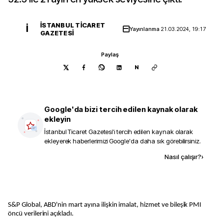
İSTANBUL TICARET
İ
Yayınlanma
21.03.2024, 19:17
GAZETESI
Paylaş
N
Google'da bizi tercih edilen kaynak olarak
ekleyin
İstanbul Ticaret Gazetesi
'i tercih edilen kaynak olarak
ekleyerek haberlerimizi Google'da daha sık görebilirsiniz.
Kaynak ekle
Nasıl çalışır?
›
S&P Global, ABD'nin mart ayına ilişkin imalat, hizmet ve bileşik PMI
öncü verilerini açıkladı.