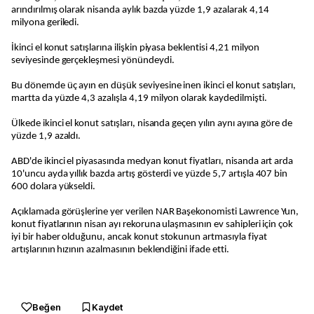
arındırılmış olarak nisanda aylık bazda yüzde 1,9 azalarak 4,14
milyona geriledi.
İkinci el konut satışlarına ilişkin piyasa beklentisi 4,21 milyon
seviyesinde gerçekleşmesi yönündeydi.
Bu dönemde üç ayın en düşük seviyesine inen ikinci el konut satışları,
martta da yüzde 4,3 azalışla 4,19 milyon olarak kaydedilmişti.
Ülkede ikinci el konut satışları, nisanda geçen yılın aynı ayına göre de
yüzde 1,9 azaldı.
ABD'de ikinci el piyasasında medyan konut fiyatları, nisanda art arda
10'uncu ayda yıllık bazda artış gösterdi ve yüzde 5,7 artışla 407 bin
600 dolara yükseldi.
Açıklamada görüşlerine yer verilen NAR Başekonomisti Lawrence Yun,
konut fiyatlarının nisan ayı rekoruna ulaşmasının ev sahipleri için çok
iyi bir haber olduğunu, ancak konut stokunun artmasıyla fiyat
artışlarının hızının azalmasının beklendiğini ifade etti.
Beğen
Kaydet