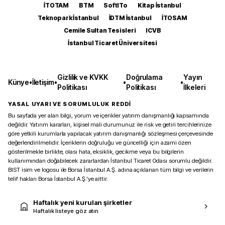
İTOTAM
BTM
SoftITo
Kitap İstanbul
Teknopark İstanbul
İDTM İstanbul
İTOSAM
Cemile Sultan Tesisleri
ICVB
İstanbul Ticaret Üniversitesi
Gizlilik ve KVKK
Doğrulama
Yayın
Künye
•
İletişim
•
•
•
Politikası
Politikası
İlkeleri
YASAL UYARI VE SORUMLULUK REDDİ
Bu sayfada yer alan bilgi, yorum ve içerikler yatırım danışmanlığı kapsamında
değildir. Yatırım kararları, kişisel mali durumunuz ile risk ve getiri tercihlerinize
göre yetkili kurumlarla yapılacak yatırım danışmanlığı sözleşmesi çerçevesinde
değerlendirilmelidir. İçeriklerin doğruluğu ve güncelliği için azami özen
gösterilmekle birlikte, olası hata, eksiklik, gecikme veya bu bilgilerin
kullanımından doğabilecek zararlardan İstanbul Ticaret Odası sorumlu değildir.
BIST isim ve logosu ile Borsa İstanbul A.Ş. adına açıklanan tüm bilgi ve verilerin
telif hakları Borsa İstanbul A.Ş.’ye aittir.
Haftalık yeni kurulan şirketler
Haftalık listeye göz atın