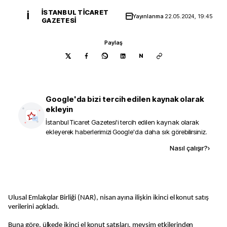
İSTANBUL TICARET
İ
Yayınlanma
22.05.2024, 19:45
GAZETESI
Paylaş
N
Google'da bizi tercih edilen kaynak olarak
ekleyin
İstanbul Ticaret Gazetesi
'i tercih edilen kaynak olarak
ekleyerek haberlerimizi Google'da daha sık görebilirsiniz.
Kaynak ekle
Nasıl çalışır?
›
Ulusal Emlakçılar Birliği (NAR), nisan ayına ilişkin ikinci el konut satış
verilerini açıkladı.
Buna göre, ülkede ikinci el konut satışları, mevsim etkilerinden