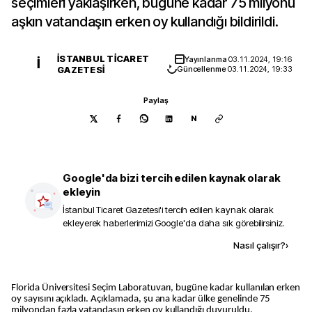
seçimleri yaklaşırken, bugüne kadar 75 milyonu
aşkın vatandaşın erken oy kullandığı bildirildi.
İSTANBUL TICARET
Yayınlanma
03.11.2024, 19:16
İ
GAZETESI
Güncellenme
03.11.2024, 19:33
Paylaş
N
Google'da bizi tercih edilen kaynak olarak
ekleyin
İstanbul Ticaret Gazetesi
'i tercih edilen kaynak olarak
ekleyerek haberlerimizi Google'da daha sık görebilirsiniz.
Kaynak ekle
Nasıl çalışır?
›
Florida Üniversitesi Seçim Laboratuvarı, bugüne kadar kullanılan erken
oy sayısını açıkladı. Açıklamada, şu ana kadar ülke genelinde 75
milyondan fazla vatandaşın erken oy kullandığı duyuruldu.