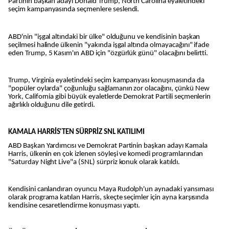
Partinin başkan adayı Donald Trump, North Carolina eyaletindeki
seçim kampanyasında seçmenlere seslendi.
ABD'nin "işgal altındaki bir ülke" olduğunu ve kendisinin başkan
seçilmesi halinde ülkenin "yakında işgal altında olmayacağını" ifade
eden Trump, 5 Kasım'ın ABD için "özgürlük günü" olacağını belirtti.
Trump, Virginia eyaletindeki seçim kampanyası konuşmasında da
"popüler oylarda" çoğunluğu sağlamanın zor olacağını, çünkü New
York, California gibi büyük eyaletlerde Demokrat Partili seçmenlerin
ağırlıklı olduğunu dile getirdi.
KAMALA HARRİS'TEN SÜRPRİZ SNL KATILIMI
ABD Başkan Yardımcısı ve Demokrat Partinin başkan adayı Kamala
Harris, ülkenin en çok izlenen söyleşi ve komedi programlarından
"Saturday Night Live"a (SNL) sürpriz konuk olarak katıldı.
Kendisini canlandıran oyuncu Maya Rudolph'un aynadaki yansıması
olarak programa katılan Harris, skeçte seçimler için ayna karşısında
kendisine cesaretlendirme konuşması yaptı.