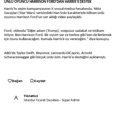
ÜNLÜ OYUNCU HARRİSON FORD'DAN HARRİS'E DESTEK
Harris'in seçim kampanyasının X sosyal medya hesabında, Yıldız
Savaşları (Star Wars) serisindeki Han Solo karakteriyle bilinen ünlü
oyuncu Harrison Ford'un yer aldığı video paylaşıldı.
Ford, videoda "Diğer adam (Trump), sorgusuz sadakat ve intikam
istiyor. Ben Harrison Ford. Bir oyum var ve herkes gibi ben de ilerlemek
için bunu kullanacağım. Kamala Harris'e oy vereceğim." diye konuştu.
ABD'de Taylor Swift, Beyonce, Leonardo DiCaprio, Arnold
Schwarzenegger gibi birçok ünlü isim, Harris'e desteğini açıklamıştı.
Beğen
Kaydet
Yönetici
İstanbul Ticaret Gazetesi – Süper Admin