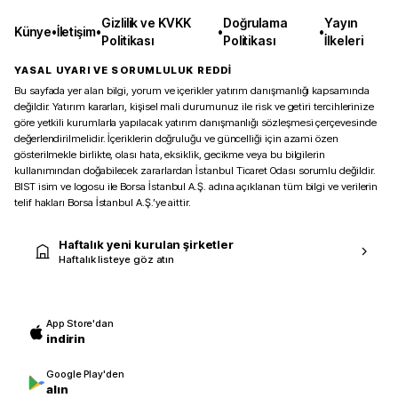
Gizlilik ve KVKK
Doğrulama
Yayın
Künye
•
İletişim
•
•
•
Politikası
Politikası
İlkeleri
YASAL UYARI VE SORUMLULUK REDDİ
Bu sayfada yer alan bilgi, yorum ve içerikler yatırım danışmanlığı kapsamında
değildir. Yatırım kararları, kişisel mali durumunuz ile risk ve getiri tercihlerinize
göre yetkili kurumlarla yapılacak yatırım danışmanlığı sözleşmesi çerçevesinde
değerlendirilmelidir. İçeriklerin doğruluğu ve güncelliği için azami özen
gösterilmekle birlikte, olası hata, eksiklik, gecikme veya bu bilgilerin
kullanımından doğabilecek zararlardan İstanbul Ticaret Odası sorumlu değildir.
BIST isim ve logosu ile Borsa İstanbul A.Ş. adına açıklanan tüm bilgi ve verilerin
telif hakları Borsa İstanbul A.Ş.’ye aittir.
Haftalık yeni kurulan şirketler
Haftalık listeye göz atın
App Store'dan
indirin
Google Play'den
alın