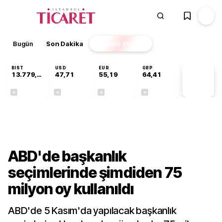
Bugün
Son Dakika
Finans
EKSTRA
BIST
USD
EUR
GBP
13.779,39
47,71
55,19
64,41
PİYASA
VERİLERİ
-0,14%
+0,18%
+0,32%
+0,38%
Dünya
ABD'de başkanlık
seçimlerinde şimdiden 75
milyon oy kullanıldı
ABD'de 5 Kasım'da yapılacak başkanlık