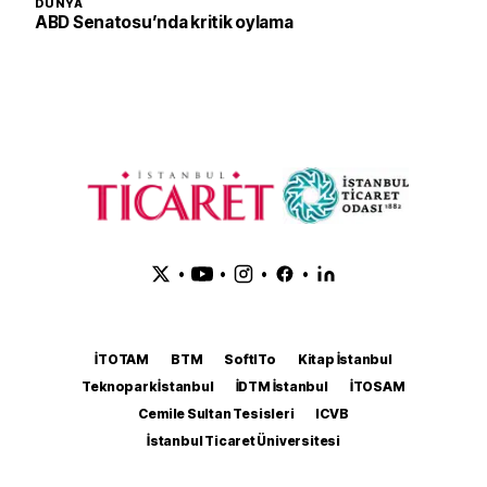
DÜNYA
ABD Senatosu’nda kritik oylama
•
•
•
•
İTOTAM
BTM
SoftITo
Kitap İstanbul
Teknopark İstanbul
İDTM İstanbul
İTOSAM
Cemile Sultan Tesisleri
ICVB
İstanbul Ticaret Üniversitesi