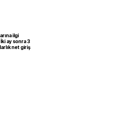
arına ilgi
 İki ay sonra 3
arlık net giriş