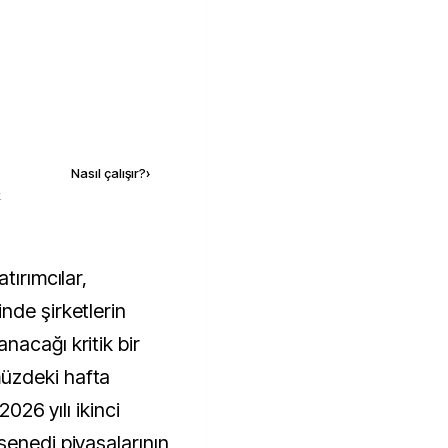
Kaynak ekle
Nasıl çalışır?
›
k
nde şirketlerin
nacağı kritik bir
üzdeki hafta
2026 yılı ikinci
senedi piyasalarının