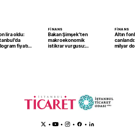
FINANS
FINANS
n lira oldu:
Bakan Şimşek’ten
Altın fonl
tanbul’da
makroekonomik
canlandı:
ilogram fiyatı
istikrar vurgusu:
milyar dol
,2 yükseldi
Ekonomimizin
dayanıklılığını daha da
güçlendirdik
•
•
•
•