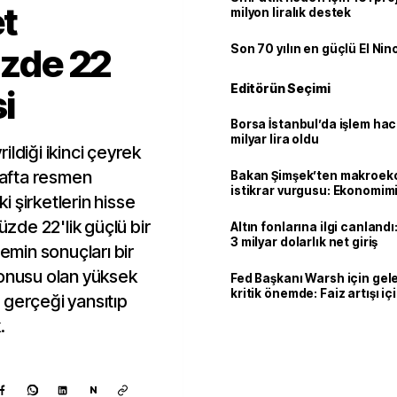
et
milyon liralık destek
üzde 22
Son 70 yılın en güçlü El Nin
Editörün Seçimi
i
Borsa İstanbul’da işlem hac
milyar lira oldu
ldiği ikinci çeyrek
afta resmen
Bakan Şimşek’ten makroek
istikrar vurgusu: Ekonomim
 şirketlerin hisse
dayanıklılığını daha da güç
üzde 22'lik güçlü bir
Altın fonlarına ilgi canlandı:
3 milyar dolarlık net giriş
min sonuçları bir
konusu olan yüksek
Fed Başkanı Warsh için gel
kritik önemde: Faiz artışı içi
 gerçeği yansıtıp
var
.
N