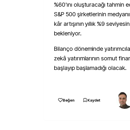
%60'ını oluşturacağı tahmin e
S&P 500 şirketlerinin medyan
kâr artışının yıllık %9 seviye
bekleniyor.
Bilanço döneminde yatırımcıla
zekâ yatırımlarının somut fina
başlayıp başlamadığı olacak.
Beğen
Kaydet