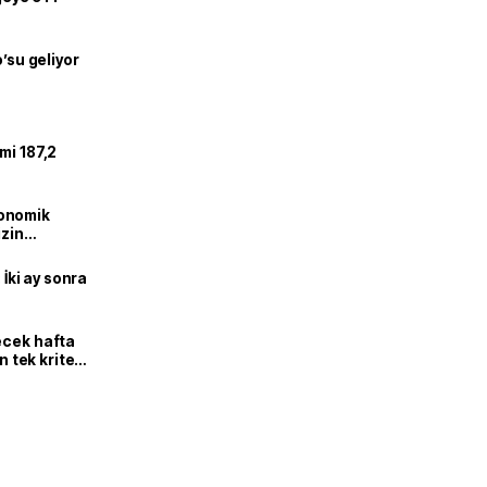
o’su geliyor
mi 187,2
onomik
izin
lendirdik
 İki ay sonra
ecek hafta
n tek kriter