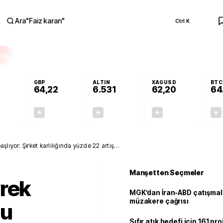
Ara
"
Faiz kararı
"
Ctrl K
RA
GBP
ALTIN
XAGUSD
BTC
64,22
6.531
62,20
64
-0,03%
+0,07%
+0,58%
+1,14%
-0,01
0,04
37,96
0,70
lıyor: Şirket karlılığında yüzde 22 artış
Manşetten Seçmeler
yrek
MGK’dan İran-ABD çatışmala
müzakere çağrısı
nu
Sıfır atık hedefi için 161 pr