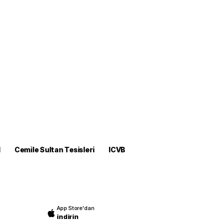
M
Cemile Sultan Tesisleri
ICVB
App Store'dan
indirin