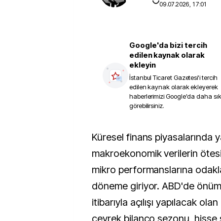
09.07.2026, 17:01
Google'da bizi tercih
edilen kaynak olarak
ekleyin
İstanbul Ticaret Gazetesi
'i tercih
edilen kaynak olarak ekleyerek
haberlerimizi Google'da daha sı
görebilirsiniz.
Küresel finans piyasalarında yatırımcılar,
makroekonomik verilerin ötesi
mikro performanslarına odakla
döneme giriyor. ABD'de önüm
itibarıyla açılışı yapılacak olan 
çeyrek bilanço sezonu, hisse 