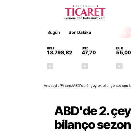
Ekonomiden haberiniz var!
Bugün
Son Dakika
Finans
EKST
BIST
USD
EUR
13.798,82
47,70
55,00
+0,70%
+0,16%
95,68
0,08
Anasayfa
/
Finans
/
ABD'de 2. çeyrek bilanço sezonu baş
beklentisi
ABD'de 2. çe
bilanço sezo