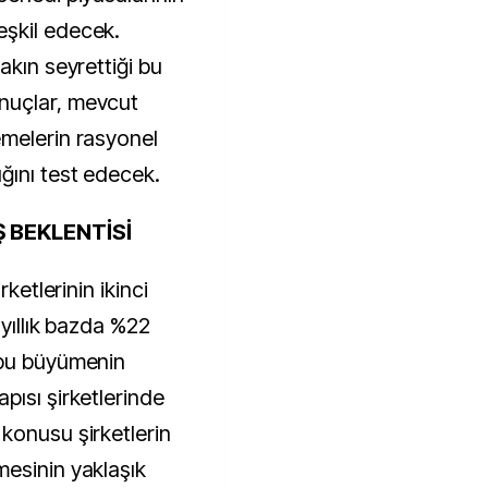
şkil edecek.
akın seyrettiği bu
nuçlar, mevcut
emelerin rasyonel
ğını test edecek.
Ş BEKLENTİSİ
rketlerinin ikinci
 yıllık bazda %22
 bu büyümenin
pısı şirketlerinde
konusu şirketlerin
esinin yaklaşık