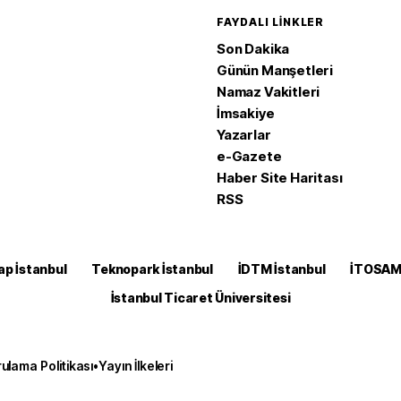
FAYDALI LINKLER
Son Dakika
Günün Manşetleri
Namaz Vakitleri
İmsakiye
Yazarlar
e-Gazete
Haber Site Haritası
RSS
ap İstanbul
Teknopark İstanbul
İDTM İstanbul
İTOSA
İstanbul Ticaret Üniversitesi
ulama Politikası
•
Yayın İlkeleri