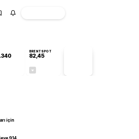
ÜYE
CANLI BORSA
Girişi
BRENTSPOT
.340
82,45
PİYASA
VERİLERİ
-0,35%
-0,40%
+0,00
-0,33
rı için
ojeye 914