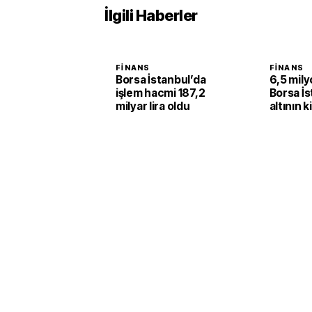
İlgili Haberler
FINANS
FINANS
Borsa İstanbul’da
6,5 milyo
işlem hacmi 187,2
Borsa İs
milyar lira oldu
altının k
yüzde 2