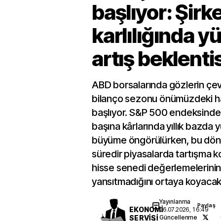
başlıyor: Şirk
karlılığında y
artış beklentis
ABD borsalarında gözlerin çevri
bilanço sezonu önümüzdeki h
başlıyor. S&P 500 endeksindeki
başına kârlarında yıllık bazda y
büyüme öngörülürken, bu döne
süredir piyasalarda tartışma 
hisse senedi değerlemelerinin
yansıtmadığını ortaya koyacak
Yayınlanma
Paylaş
EKONOMİ
06.07.2026, 16:49
SERVİSİ
Güncellenme