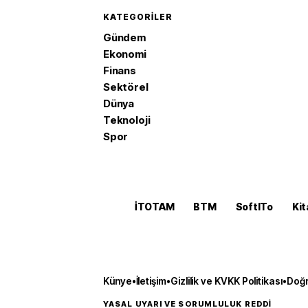
KATEGORILER
Gündem
Ekonomi
Finans
Sektörel
Dünya
Teknoloji
Spor
İTOTAM
BTM
SoftITo
Kit
Künye
•
İletişim
•
Gizlilik ve KVKK Politikası
•
Doğr
YASAL UYARI VE SORUMLULUK REDDİ