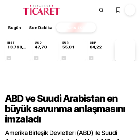
Bugün
Son Dakika
Finans
EKSTRA
BIST
USD
EUR
GBP
13.798,82
47,70
55,01
64,22
PİYASA
VERİLERİ
+0,70%
+0,17%
-0,01%
+0,08%
Dünya
ABD ve Suudi Arabistan en
büyük savunma anlaşmasını
imzaladı
Amerika Birleşik Devletleri (ABD) ile Suudi