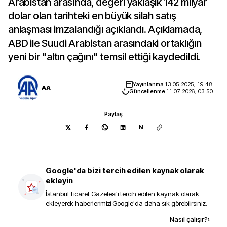
Arabistan arasında, değeri yaklaşık 142 milyar
dolar olan tarihteki en büyük silah satış
anlaşması imzalandığı açıklandı. Açıklamada,
ABD ile Suudi Arabistan arasındaki ortaklığın
yeni bir "altın çağını" temsil ettiği kaydedildi.
Yayınlanma
13.05.2025, 19:48
AA
Güncellenme
11.07.2026, 03:50
Paylaş
N
Google'da bizi tercih edilen kaynak olarak
ekleyin
İstanbul Ticaret Gazetesi
'i tercih edilen kaynak olarak
ekleyerek haberlerimizi Google'da daha sık görebilirsiniz.
Kaynak ekle
Nasıl çalışır?
›