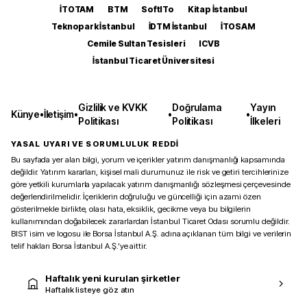
İTOTAM
BTM
SoftITo
Kitap İstanbul
Teknopark İstanbul
İDTM İstanbul
İTOSAM
Cemile Sultan Tesisleri
ICVB
İstanbul Ticaret Üniversitesi
Gizlilik ve KVKK
Doğrulama
Yayın
Künye
•
İletişim
•
•
•
Politikası
Politikası
İlkeleri
YASAL UYARI VE SORUMLULUK REDDİ
Bu sayfada yer alan bilgi, yorum ve içerikler yatırım danışmanlığı kapsamında
değildir. Yatırım kararları, kişisel mali durumunuz ile risk ve getiri tercihlerinize
göre yetkili kurumlarla yapılacak yatırım danışmanlığı sözleşmesi çerçevesinde
değerlendirilmelidir. İçeriklerin doğruluğu ve güncelliği için azami özen
gösterilmekle birlikte, olası hata, eksiklik, gecikme veya bu bilgilerin
kullanımından doğabilecek zararlardan İstanbul Ticaret Odası sorumlu değildir.
BIST isim ve logosu ile Borsa İstanbul A.Ş. adına açıklanan tüm bilgi ve verilerin
telif hakları Borsa İstanbul A.Ş.’ye aittir.
Haftalık yeni kurulan şirketler
Haftalık listeye göz atın