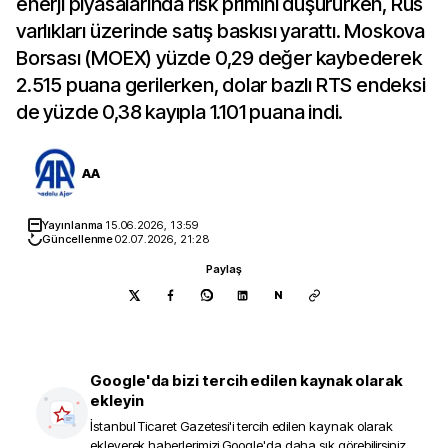
enerji piyasalarında risk primini düşürürken, Rus
varlıkları üzerinde satış baskısı yarattı. Moskova
Borsası (MOEX) yüzde 0,29 değer kaybederek
2.515 puana gerilerken, dolar bazlı RTS endeksi
de yüzde 0,38 kayıpla 1.101 puana indi.
AA
Yayınlanma
15.06.2026, 13:59
Güncellenme
02.07.2026, 21:28
Paylaş
N
Google'da bizi tercih edilen kaynak olarak
ekleyin
İstanbul Ticaret Gazetesi
'i tercih edilen kaynak olarak
ekleyerek haberlerimizi Google'da daha sık görebilirsiniz.