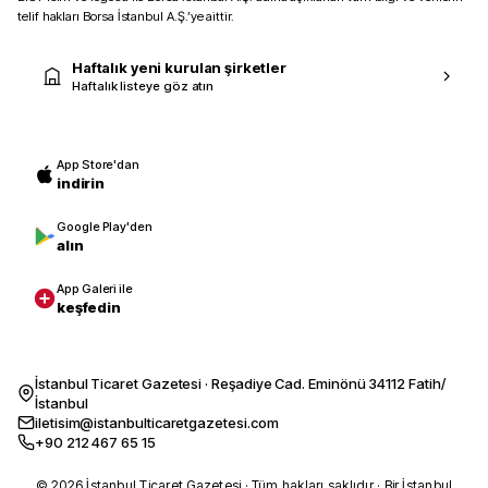
telif hakları Borsa İstanbul A.Ş.’ye aittir.
Haftalık yeni kurulan şirketler
Haftalık listeye göz atın
App Store'dan
indirin
Google Play'den
alın
App Galeri ile
keşfedin
İstanbul Ticaret Gazetesi · Reşadiye Cad. Eminönü 34112 Fatih/
İstanbul
iletisim@istanbulticaretgazetesi.com
+90 212 467 65 15
© 2026 İstanbul Ticaret Gazetesi · Tüm hakları saklıdır · Bir İstanbul