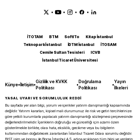
•
•
•
•
İTOTAM
BTM
SoftITo
Kitap İstanbul
Teknopark İstanbul
İDTM İstanbul
İTOSAM
Cemile Sultan Tesisleri
ICVB
İstanbul Ticaret Üniversitesi
Gizlilik ve KVKK
Doğrulama
Yayın
Künye
•
İletişim
•
•
•
Politikası
Politikası
İlkeleri
YASAL UYARI VE SORUMLULUK REDDİ
Bu sayfada yer alan bilgi, yorum ve içerikler yatırım danışmanlığı kapsamında
değildir. Yatırım kararları, kişisel mali durumunuz ile risk ve getiri tercihlerinize
göre yetkili kurumlarla yapılacak yatırım danışmanlığı sözleşmesi çerçevesinde
değerlendirilmelidir. İçeriklerin doğruluğu ve güncelliği için azami özen
gösterilmekle birlikte, olası hata, eksiklik, gecikme veya bu bilgilerin
kullanımından doğabilecek zararlardan İstanbul Ticaret Odası sorumlu değildir.
BIST isim ve logosu ile Borsa İstanbul A.Ş. adına açıklanan tüm bilgi ve verilerin