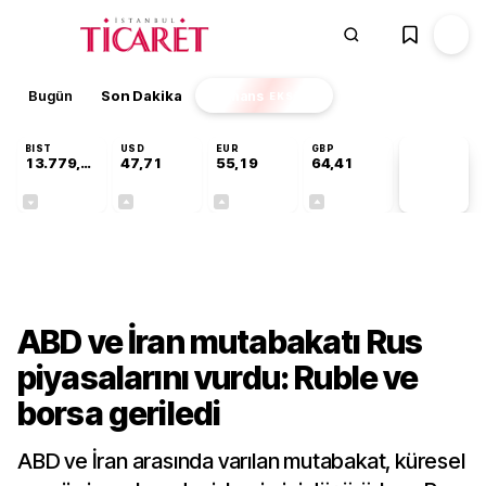
Bugün
Son Dakika
Finans
EKSTRA
BIST
USD
EUR
GBP
13.779,39
47,71
55,19
64,41
PİYASA
VERİLERİ
-0,14%
+0,18%
+0,32%
+0,38%
Finans
ABD ve İran mutabakatı Rus
piyasalarını vurdu: Ruble ve
borsa geriledi
ABD ve İran arasında varılan mutabakat, küresel