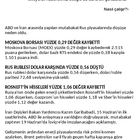
Kaynak ekle
Nasıl çalışır?
›
ABD ve İran arasında yapılan mutabakat Rus piyasalarında düşüşe
neden oldu.
MOSKOVA BORSASI YÜZDE 0,29 DEĞER KAYBETTİ
Moskova Borsası (MOEX) yüzde 0,29 değer kaybederek 2.515
puana gerilerken, dolar bazlı RTS endeksi de yüzde 0,38 kayıpla
1.101 puana indi.
RUS RUBLESİ DOLAR KARŞINDA YÜZDE 0,56 DÜŞTÜ
Rus rublesi dolar karşısında yüzde 0,56 düşerken, dolar/ruble
paritesi 72,68 seviyesine yükseldi.
ROSNEFT’İN HİSSELERİ YÜZDE 1,06 DEĞER KAYBETTİ
Rusya'nın önde gelen enerji şirketlerinden Rosneft'in hisseleri yüzde
1,06 düşerken, Gazprom’un hisseleri yüzde 1,18 ve Sber'in hisseleri
yüzde 1,12 değer kazandı.
İran Dışişleri Bakan Yardımcısı Kazım Garibabadi, 15 Haziran'ın ilk
saatlerinde, ABD ile anlaşmaya varıldığını doğrulayarak, mutabakat
zaptının 19 Haziran'da İsviçre'de imzalanacağını açıklamıştı.
Gelişmenin ardından enerji piyasalarında risk primi kısmen
azalırken, Brent petrolün varil fiyatı geçen hafta kapanışa göre