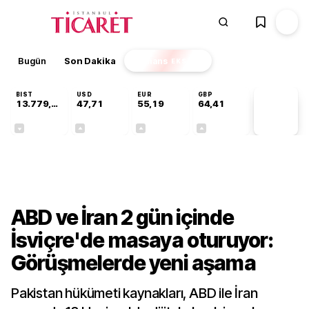
Bugün
Son Dakika
Finans
EKSTRA
BIST
USD
EUR
GBP
13.779,39
47,71
55,19
64,41
PİYASA
VERİLERİ
-0,14%
+0,18%
+0,32%
+0,38%
Dünya
ABD ve İran 2 gün içinde
İsviçre'de masaya oturuyor:
Görüşmelerde yeni aşama
Pakistan hükümeti kaynakları, ABD ile İran