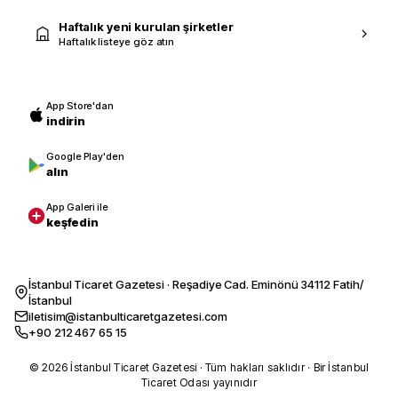
Haftalık yeni kurulan şirketler
Haftalık listeye göz atın
App Store'dan
indirin
Google Play'den
alın
App Galeri ile
keşfedin
İstanbul Ticaret Gazetesi · Reşadiye Cad. Eminönü 34112 Fatih/
İstanbul
iletisim@istanbulticaretgazetesi.com
+90 212 467 65 15
© 2026 İstanbul Ticaret Gazetesi · Tüm hakları saklıdır · Bir İstanbul
Ticaret Odası yayınıdır