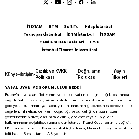
•
•
•
•
İTOTAM
BTM
SoftITo
Kitap İstanbul
Teknopark İstanbul
İDTM İstanbul
İTOSAM
Cemile Sultan Tesisleri
ICVB
İstanbul Ticaret Üniversitesi
Gizlilik ve KVKK
Doğrulama
Yayın
Künye
•
İletişim
•
•
•
Politikası
Politikası
İlkeleri
YASAL UYARI VE SORUMLULUK REDDİ
Bu sayfada yer alan bilgi, yorum ve içerikler yatırım danışmanlığı kapsamında
değildir. Yatırım kararları, kişisel mali durumunuz ile risk ve getiri tercihlerinize
göre yetkili kurumlarla yapılacak yatırım danışmanlığı sözleşmesi çerçevesinde
değerlendirilmelidir. İçeriklerin doğruluğu ve güncelliği için azami özen
gösterilmekle birlikte, olası hata, eksiklik, gecikme veya bu bilgilerin
kullanımından doğabilecek zararlardan İstanbul Ticaret Odası sorumlu değildir.
BIST isim ve logosu ile Borsa İstanbul A.Ş. adına açıklanan tüm bilgi ve verilerin
telif hakları Borsa İstanbul A.Ş.’ye aittir.