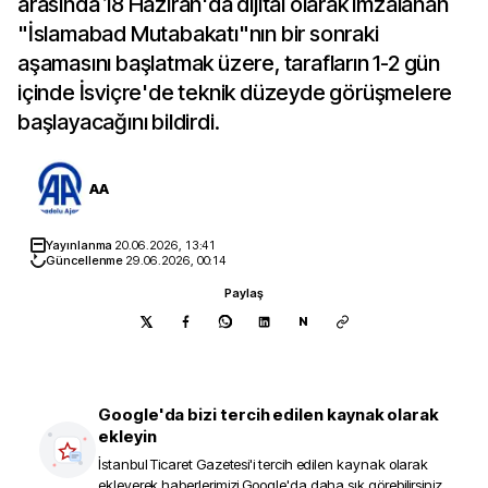
arasında 18 Haziran'da dijital olarak imzalanan
"İslamabad Mutabakatı"nın bir sonraki
aşamasını başlatmak üzere, tarafların 1-2 gün
içinde İsviçre'de teknik düzeyde görüşmelere
başlayacağını bildirdi.
AA
Yayınlanma
20.06.2026, 13:41
Güncellenme
29.06.2026, 00:14
Paylaş
N
Google'da bizi tercih edilen kaynak olarak
ekleyin
İstanbul Ticaret Gazetesi
'i tercih edilen kaynak olarak
ekleyerek haberlerimizi Google'da daha sık görebilirsiniz.