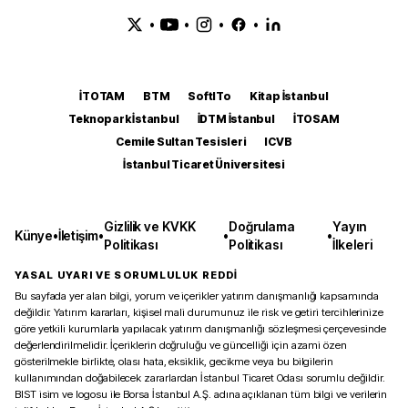
•
•
•
•
İTOTAM
BTM
SoftITo
Kitap İstanbul
Teknopark İstanbul
İDTM İstanbul
İTOSAM
Cemile Sultan Tesisleri
ICVB
İstanbul Ticaret Üniversitesi
Gizlilik ve KVKK
Doğrulama
Yayın
Künye
•
İletişim
•
•
•
Politikası
Politikası
İlkeleri
YASAL UYARI VE SORUMLULUK REDDİ
Bu sayfada yer alan bilgi, yorum ve içerikler yatırım danışmanlığı kapsamında
değildir. Yatırım kararları, kişisel mali durumunuz ile risk ve getiri tercihlerinize
göre yetkili kurumlarla yapılacak yatırım danışmanlığı sözleşmesi çerçevesinde
değerlendirilmelidir. İçeriklerin doğruluğu ve güncelliği için azami özen
gösterilmekle birlikte, olası hata, eksiklik, gecikme veya bu bilgilerin
kullanımından doğabilecek zararlardan İstanbul Ticaret Odası sorumlu değildir.
BIST isim ve logosu ile Borsa İstanbul A.Ş. adına açıklanan tüm bilgi ve verilerin