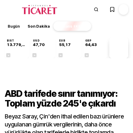
Bugün
Son Dakika
Finans
EKSTRA
BIST
USD
EUR
GBP
13.779,39
47,70
55,17
64,43
PİYASA
VERİLERİ
-0,14%
+0,16%
+0,29%
+0,40%
Dünya
ABD tarifede sınır tanımıyor:
Toplam yüzde 245'e çıkardı
Beyaz Saray, Çin'den ithal edilen bazı ürünlere
uygulanan gümrük vergilerinin, daha önce
yürürlükte olan tarifelerle birlikte toplamda