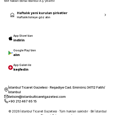
telif hakları Borsa İstanbul A.Ş.’ye aittir.
Haftalık yeni kurulan şirketler
Haftalık listeye göz atın
App Store'dan
indirin
Google Play'den
alın
App Galeri ile
keşfedin
İstanbul Ticaret Gazetesi · Reşadiye Cad. Eminönü 34112 Fatih/
İstanbul
iletisim@istanbulticaretgazetesi.com
+90 212 467 65 15
© 2026 İstanbul Ticaret Gazetesi · Tüm hakları saklıdır · Bir İstanbul