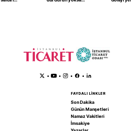
bilir
vururuz
sistemi 
çıkarılıyo
•
•
•
•
FAYDALI LINKLER
Son Dakika
Günün Manşetleri
Namaz Vakitleri
İmsakiye
Yazarlar