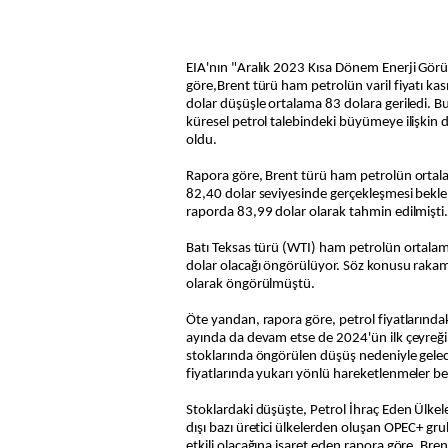
EIA'nın "Aralık 2023 Kısa Dönem Enerji G
göre,Brent türü ham petrolün varil fiyatı ka
dolar düşüşle ortalama 83 dolara geriledi. 
küresel petrol talebindeki büyümeye ilişkin 
oldu.
Rapora göre, Brent türü ham petrolün ortalam
82,40 dolar seviyesinde gerçekleşmesi bekle
raporda 83,99 dolar olarak tahmin edilmişti
Batı Teksas türü (WTI) ham petrolün ortalama
dolar olacağı öngörülüyor. Söz konusu raka
olarak öngörülmüştü.
Öte yandan, rapora göre, petrol fiyatlarında
ayında da devam etse de 2024'ün ilk çeyreği
stoklarında öngörülen düşüş nedeniyle gelec
fiyatlarında yukarı yönlü hareketlenmeler be
Stoklardaki düşüşte, Petrol İhraç Eden Ülke
dışı bazı üretici ülkelerden oluşan OPEC+ gr
etkili olacağına işaret eden rapora göre, Brent