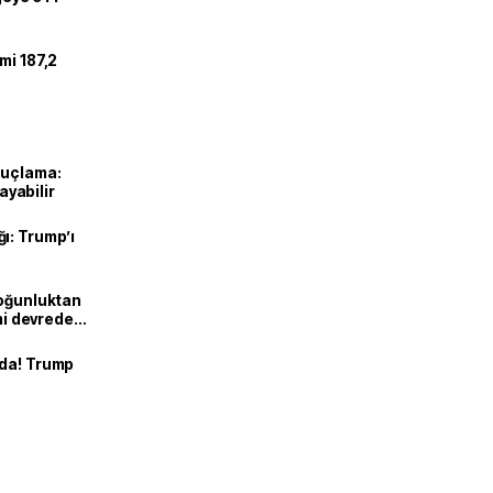
mi 187,2
suçlama:
layabilir
ı: Trump’ı
Yoğunluktan
emi devreden
nda! Trump