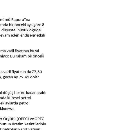
örünümü Raporu"na
sımda bir önceki aya göre 8
Bu düşüşte, büyük ölçüde
devam eden endişeler etkili
a varil fiyatının bu yıl
niyor. Bu rakam bir önceki
.
 varil fiyatının da 77,63
m, geçen ay 79,41 dolar
ki düşüş her ne kadar aralık
nde küresel petrol
ek aylarda petrol
kleniyor.
ler Örgütü (OPEC) ve OPEC
ubunun üretim kesintilerinin
 petrolün varil fiyatının