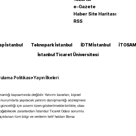
e-Gazete
Haber Site Haritası
RSS
ap İstanbul
Teknopark İstanbul
İDTM İstanbul
İTOSA
İstanbul Ticaret Üniversitesi
ulama Politikası
•
Yayın İlkeleri
anlığı kapsamında değildir. Yatırım kararları, kişisel
ili kurumlarla yapılacak yatırım danışmanlığı sözleşmesi
 güncelliği için azami özen gösterilmekle birlikte, olası
doğabilecek zararlardan İstanbul Ticaret Odası sorumlu
çıklanan tüm bilgi ve verilerin telif hakları Borsa