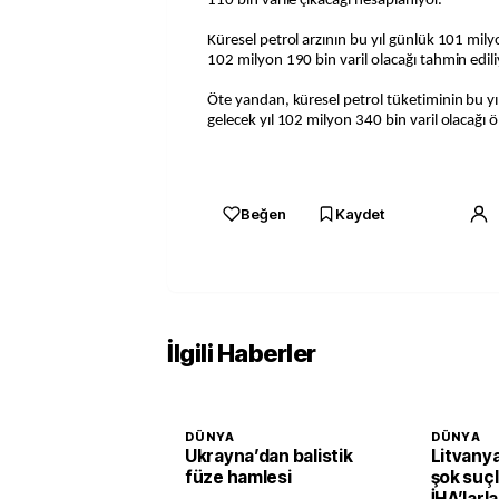
110 bin varile çıkacağı hesaplanıyor.
Küresel petrol arzının bu yıl günlük 101 milyo
102 milyon 190 bin varil olacağı tahmin edili
Öte yandan, küresel petrol tüketiminin bu yı
gelecek yıl 102 milyon 340 bin varil olacağı 
Beğen
Kaydet
İlgili Haberler
DÜNYA
DÜNYA
Ukrayna’dan balistik
Litvany
füze hamlesi
şok suçl
İHA’larla