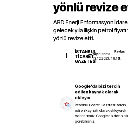
yönlü revize e
ABD Enerji Enformasyon İdaresi
gelecek yıla ilişkin petrol fiyat
yönlü revize etti.
İSTANBUL
Paylaş
Yayınlanma
İ
TICARET
13.12.2023, 16:10
GAZETESI
Google'da bizi tercih
edilen kaynak olarak
ekleyin
İstanbul Ticaret Gazetesi
'i tercih
edilen kaynak olarak ekleyerek
haberlerimizi Google'da daha sı
görebilirsiniz.