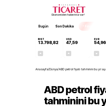
Ekonomiden haberiniz var!
Bugün
Son Dakika
Finans
EKST
BIST
USD
EUR
13.798,82
47,59
54,96
+0,70%
+0,05%
95,68
0,03
Anasayfa
/
Dünya
/
ABD petrol fiyatı tahminini bu yıl aş
ABD petrol fiy
tahminini bu y