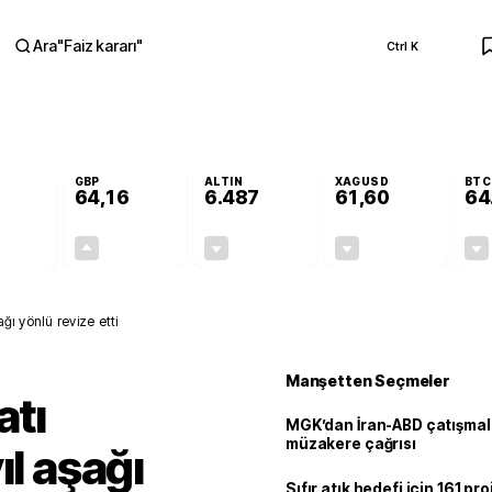
Ara
"
Faiz kararı
"
Ctrl K
RA
GBP
ALTIN
XAGUSD
BTC
64,16
6.487
61,60
64
-0,10%
+0,10%
-0,14%
-0,71%
-0,05
0,06
-9,41
-0,44
ağı yönlü revize etti
Manşetten Seçmeler
atı
MGK’dan İran-ABD çatışmala
müzakere çağrısı
ıl aşağı
Sıfır atık hedefi için 161 pr