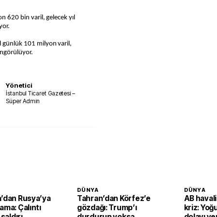
n 620 bin varil, gelecek yıl
yor.
l günlük 101 milyon varil,
öngörülüyor.
Yönetici
İstanbul Ticaret Gazetesi –
Süper Admin
DÜNYA
DÜNYA
a’dan Rusya’ya
Tahran’dan Körfez’e
AB haval
ama: Çalıntı
gözdağı: Trump’ı
kriz: Yoğ
 saldırı
durdurun yoksa
dolayı yen