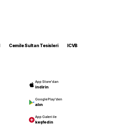
M
Cemile Sultan Tesisleri
ICVB
App Store'dan
indirin
Google Play'den
alın
App Galeri ile
keşfedin