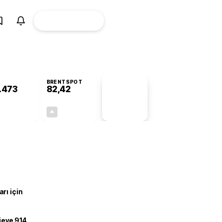
ÜYE
CANLI BORSA
Girişi
BRENTSPOT
.473
82,42
PİYASA
VERİLERİ
-0,78%
+4,45%
+0,00
3,51
rı için
ojeye 914