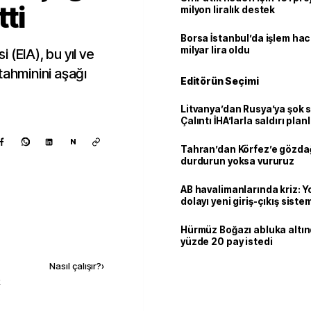
tti
milyon liralık destek
Borsa İstanbul’da işlem hac
milyar lira oldu
 (EIA), bu yıl ve
ı tahminini aşağı
Editörün Seçimi
Litvanya’dan Rusya’ya şok 
Çalıntı İHA’larla saldırı plan
N
Tahran’dan Körfez’e gözdağ
durdurun yoksa vururuz
AB havalimanlarında kriz: 
dolayı yeni giriş-çıkış sist
çıkarılıyor
Hürmüz Boğazı abluka altı
Kaynak ekle
yüzde 20 pay istedi
Nasıl çalışır?
›
k