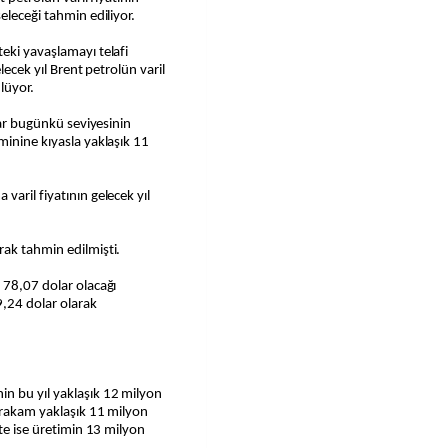
eleceği tahmin ediliyor.
eki yavaşlamayı telafi
lecek yıl Brent petrolün varil
lüyor.
adar bugünkü seviyesinin
minine kıyasla yaklaşık 11
aril fiyatının gelecek yıl
rak tahmin edilmişti.
 78,07 dolar olacağı
,24 dolar olarak
n bu yıl yaklaşık 12 milyon
u rakam yaklaşık 11 milyon
'te ise üretimin 13 milyon