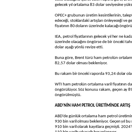
gelecek yıl ortalama 83 dolar seviyesine yüks
OPEC+ grubunun üretim kesintilerinin, talept
edeceği, stoklardaki artışları önleyeceği ve ge
fiyatının 80 doların üzerinde kalacağı öngörü
IEA, petrol fiyatlarının gelecek yıl her ne k
üzerinde olacağını öngörse de bir önceki tah
dolar aşağı yönlü revize etti.
Buna göre, Brent türü ham petrolün ortalama v
82,57 dolar olması bekleniyor.
Bu rakam bir önceki raporda 93,24 dolar ola
WTI ham petrolün ortalama varil fiyatının da
öngörülüyor. Söz konusu rakam, geçen ay 89
öngörülmüştü.
ABD'NİN HAM PETROL ÜRETİMİNDE ARTIŞ
ABD'de günlük ortalama ham petrol üretimini
930 bin varil olması bekleniyor. Geçen yıl b
910 bin varil olarak kayıtlara geçmişti. 2024