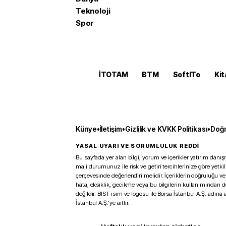
Teknoloji
Spor
İTOTAM
BTM
SoftITo
Kit
Künye
•
İletişim
•
Gizlilik ve KVKK Politikası
•
Doğr
YASAL UYARI VE SORUMLULUK REDDİ
Bu sayfada yer alan bilgi, yorum ve içerikler yatırım danışm
mali durumunuz ile risk ve getiri tercihlerinize göre yetk
çerçevesinde değerlendirilmelidir. İçeriklerin doğruluğu ve
hata, eksiklik, gecikme veya bu bilgilerin kullanımından 
değildir. BIST isim ve logosu ile Borsa İstanbul A.Ş. adına a
İstanbul A.Ş.’ye aittir.