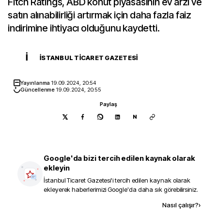
Fitch Ratings, ABD konut piyasasının ev arzı ve
satın alınabilirliği artırmak için daha fazla faiz
indirimine ihtiyacı olduğunu kaydetti.
İ
İSTANBUL TICARET GAZETESI
Yayınlanma
19.09.2024, 20:54
Güncellenme
19.09.2024, 20:55
Paylaş
N
Google'da bizi tercih edilen kaynak olarak
ekleyin
İstanbul Ticaret Gazetesi
'i tercih edilen kaynak olarak
ekleyerek haberlerimizi Google'da daha sık görebilirsiniz.
Kaynak ekle
Nasıl çalışır?
›