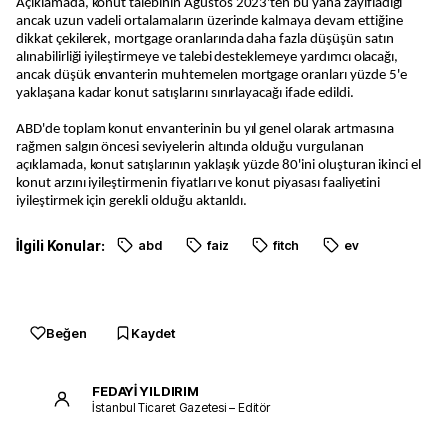
Açıklamada, konut talebinin Ağustos 2023'ten bu yana zayıfladığı
ancak uzun vadeli ortalamaların üzerinde kalmaya devam ettiğine
dikkat çekilerek, mortgage oranlarında daha fazla düşüşün satın
alınabilirliği iyileştirmeye ve talebi desteklemeye yardımcı olacağı,
ancak düşük envanterin muhtemelen mortgage oranları yüzde 5'e
yaklaşana kadar konut satışlarını sınırlayacağı ifade edildi.
ABD'de toplam konut envanterinin bu yıl genel olarak artmasına
rağmen salgın öncesi seviyelerin altında olduğu vurgulanan
açıklamada, konut satışlarının yaklaşık yüzde 80'ini oluşturan ikinci el
konut arzını iyileştirmenin fiyatları ve konut piyasası faaliyetini
iyileştirmek için gerekli olduğu aktarıldı.
İlgili Konular:
abd
faiz
fitch
ev
Beğen
Kaydet
FEDAYİ YILDIRIM
İstanbul Ticaret Gazetesi – Editör