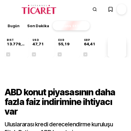
Bugün
Son Dakika
Finans
EKSTRA
BIST
USD
EUR
GBP
13.779,39
47,71
55,19
64,41
PİYASA
VERİLERİ
-0,14%
+0,18%
+0,32%
+0,38%
Dünya
ABD konut piyasasının daha
fazla faiz indirimine ihtiyacı
var
Uluslararası kredi derecelendirme kuruluşu