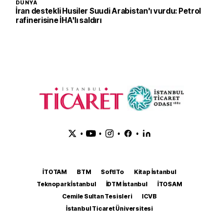
DÜNYA
İran destekli Husiler Suudi Arabistan'ı vurdu: Petrol
rafinerisine İHA'lı saldırı
•
•
•
•
İTOTAM
BTM
SoftITo
Kitap İstanbul
Teknopark İstanbul
İDTM İstanbul
İTOSAM
Cemile Sultan Tesisleri
ICVB
İstanbul Ticaret Üniversitesi