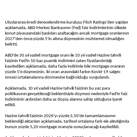
Uluslararası kredi derecelendirme kuruluşu Fitch Ratings’den yapılan
açıklamada, ABD Merkez Bankasının (Fed) faiz indirimlerinin ülkede
konut piyasasındaki baskıları azaltacağını ancak mortgage oranlarının
2027'den önce yüzde 5'in altına düşmesinin muhtemel olmadığını
belirtti.
ABD'de 30 yıl vadeli mortgage oranı ile 10 yıl vadeli Hazine tahvili
faizinin Fed'in 50 baz puanlık indirimini zaten fiyatlandırdığı
kaydedilen açıklamada, daha fazla indirimle bile mortgage oranının
yüzde 5'e düşmesinin, iki oran arasındaki farkın Kovid-19 salgını
öncesi ortalamalarına dönmesine bağlı olduğu vurgulandı.
Açıklamada, 10 yıl vadeli Hazine tahvili faizinin bu yaz para
politikasının gevşetileceği beklentisiyle düşmesi nedeniyle Fed'in faiz
indiriminin ardından daha az düşüş alanına sahip olduğuna işaret
edildi.
Hazine tahvili faizinin 2026'yı yüzde 3,50'de tamamlamasının
beklendiği aktarılan açıklamada, tarihsel ortalama fark ele alındığında
bunun yüzde 5,20 mortgage oranıyla sonuçlanacağı kaydedildi.