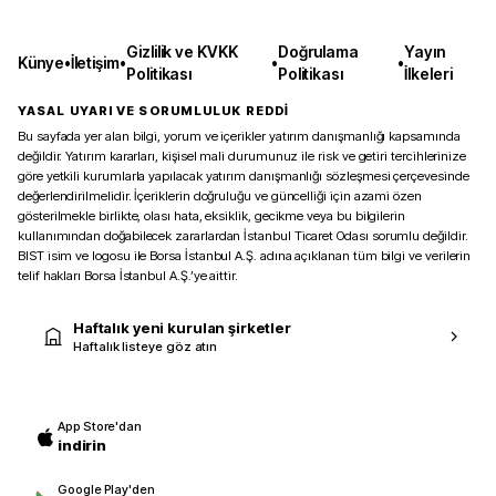
Gizlilik ve KVKK
Doğrulama
Yayın
Künye
•
İletişim
•
•
•
Politikası
Politikası
İlkeleri
YASAL UYARI VE SORUMLULUK REDDİ
Bu sayfada yer alan bilgi, yorum ve içerikler yatırım danışmanlığı kapsamında
değildir. Yatırım kararları, kişisel mali durumunuz ile risk ve getiri tercihlerinize
göre yetkili kurumlarla yapılacak yatırım danışmanlığı sözleşmesi çerçevesinde
değerlendirilmelidir. İçeriklerin doğruluğu ve güncelliği için azami özen
gösterilmekle birlikte, olası hata, eksiklik, gecikme veya bu bilgilerin
kullanımından doğabilecek zararlardan İstanbul Ticaret Odası sorumlu değildir.
BIST isim ve logosu ile Borsa İstanbul A.Ş. adına açıklanan tüm bilgi ve verilerin
telif hakları Borsa İstanbul A.Ş.’ye aittir.
Haftalık yeni kurulan şirketler
Haftalık listeye göz atın
App Store'dan
indirin
Google Play'den