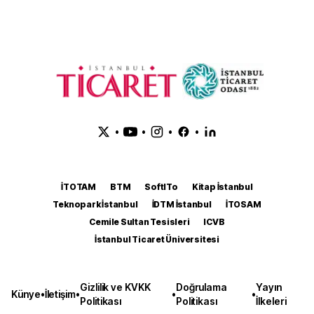
•
•
•
•
İTOTAM
BTM
SoftITo
Kitap İstanbul
Teknopark İstanbul
İDTM İstanbul
İTOSAM
Cemile Sultan Tesisleri
ICVB
İstanbul Ticaret Üniversitesi
Gizlilik ve KVKK
Doğrulama
Yayın
Künye
•
İletişim
•
•
•
Politikası
Politikası
İlkeleri