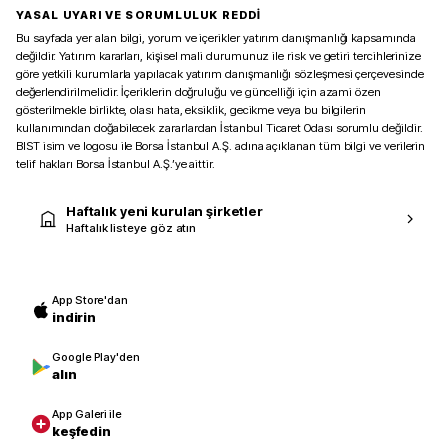
YASAL UYARI VE SORUMLULUK REDDİ
Bu sayfada yer alan bilgi, yorum ve içerikler yatırım danışmanlığı kapsamında
değildir. Yatırım kararları, kişisel mali durumunuz ile risk ve getiri tercihlerinize
göre yetkili kurumlarla yapılacak yatırım danışmanlığı sözleşmesi çerçevesinde
değerlendirilmelidir. İçeriklerin doğruluğu ve güncelliği için azami özen
gösterilmekle birlikte, olası hata, eksiklik, gecikme veya bu bilgilerin
kullanımından doğabilecek zararlardan İstanbul Ticaret Odası sorumlu değildir.
BIST isim ve logosu ile Borsa İstanbul A.Ş. adına açıklanan tüm bilgi ve verilerin
telif hakları Borsa İstanbul A.Ş.’ye aittir.
Haftalık yeni kurulan şirketler
Haftalık listeye göz atın
App Store'dan
indirin
Google Play'den
alın
App Galeri ile
keşfedin