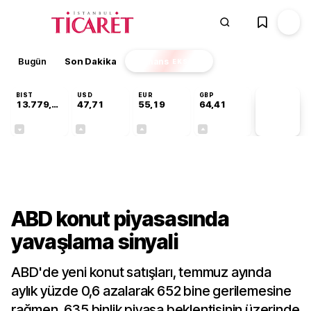
Bugün
Son Dakika
Finans
EKSTRA
BIST
USD
EUR
GBP
13.779,39
47,71
55,19
64,41
PİYASA
VERİLERİ
-0,14%
+0,18%
+0,32%
+0,38%
Finans
ABD konut piyasasında
yavaşlama sinyali
ABD'de yeni konut satışları, temmuz ayında
aylık yüzde 0,6 azalarak 652 bine gerilemesine
rağmen, 635 binlik piyasa beklentisinin üzerinde