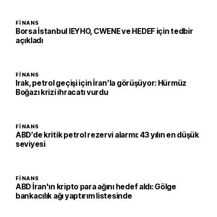
FINANS
Borsa İstanbul IEYHO, CWENE ve HEDEF için tedbir
açıkladı
FINANS
Irak, petrol geçişi için İran’la görüşüyor: Hürmüz
Boğazı krizi ihracatı vurdu
FINANS
ABD’de kritik petrol rezervi alarmı: 43 yılın en düşük
seviyesi
FINANS
ABD İran'ın kripto para ağını hedef aldı: Gölge
bankacılık ağı yaptırım listesinde