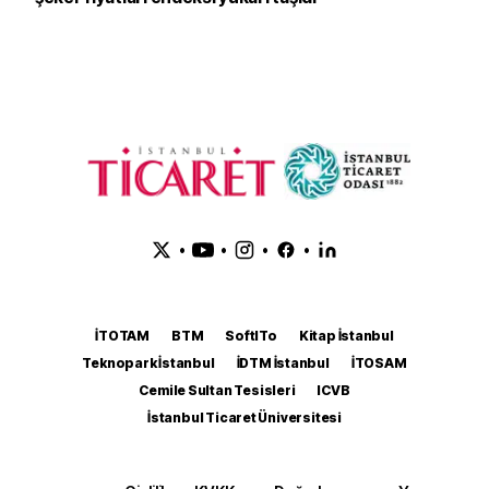
•
•
•
•
İTOTAM
BTM
SoftITo
Kitap İstanbul
Teknopark İstanbul
İDTM İstanbul
İTOSAM
Cemile Sultan Tesisleri
ICVB
İstanbul Ticaret Üniversitesi