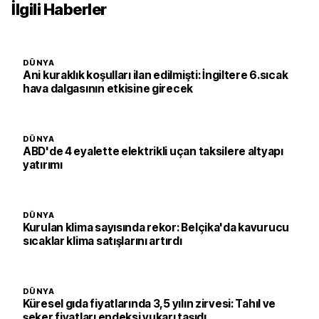
İlgili Haberler
DÜNYA
Ani kuraklık koşulları ilan edilmişti: İngiltere 6.sıcak
hava dalgasının etkisine girecek
DÜNYA
ABD'de 4 eyalette elektrikli uçan taksilere altyapı
yatırımı
DÜNYA
Kurulan klima sayısında rekor: Belçika'da kavurucu
sıcaklar klima satışlarını artırdı
DÜNYA
Küresel gıda fiyatlarında 3,5 yılın zirvesi: Tahıl ve
şeker fiyatları endeksi yukarı taşıdı