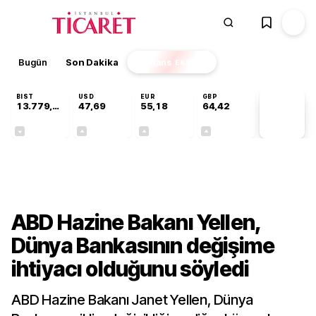
Bugün
Son Dakika
Finans
EKSTRA
BIST
USD
EUR
GBP
13.779,39
47,69
55,18
64,42
PİYASA
VERİLERİ
-0,14%
+0,14%
+0,31%
+0,39%
Dünya
ABD Hazine Bakanı Yellen,
Dünya Bankasının değişime
ihtiyacı olduğunu söyledi
ABD Hazine Bakanı Janet Yellen, Dünya