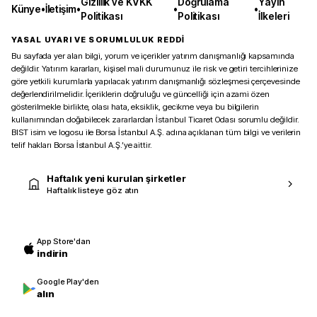
Gizlilik ve KVKK
Doğrulama
Yayın
Künye
•
İletişim
•
•
•
Politikası
Politikası
İlkeleri
YASAL UYARI VE SORUMLULUK REDDİ
Bu sayfada yer alan bilgi, yorum ve içerikler yatırım danışmanlığı kapsamında
değildir. Yatırım kararları, kişisel mali durumunuz ile risk ve getiri tercihlerinize
göre yetkili kurumlarla yapılacak yatırım danışmanlığı sözleşmesi çerçevesinde
değerlendirilmelidir. İçeriklerin doğruluğu ve güncelliği için azami özen
gösterilmekle birlikte, olası hata, eksiklik, gecikme veya bu bilgilerin
kullanımından doğabilecek zararlardan İstanbul Ticaret Odası sorumlu değildir.
BIST isim ve logosu ile Borsa İstanbul A.Ş. adına açıklanan tüm bilgi ve verilerin
telif hakları Borsa İstanbul A.Ş.’ye aittir.
Haftalık yeni kurulan şirketler
Haftalık listeye göz atın
App Store'dan
indirin
Google Play'den
alın