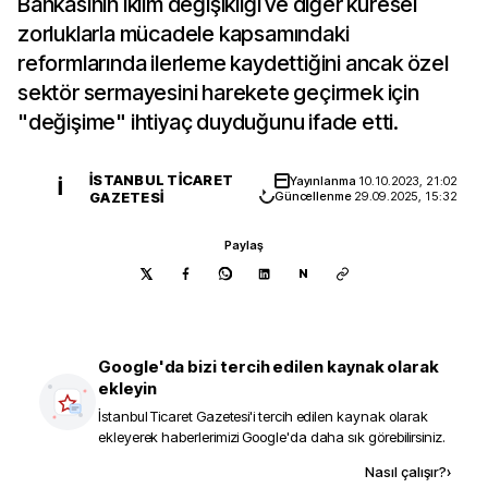
Bankasının iklim değişikliği ve diğer küresel
zorluklarla mücadele kapsamındaki
reformlarında ilerleme kaydettiğini ancak özel
sektör sermayesini harekete geçirmek için
"değişime" ihtiyaç duyduğunu ifade etti.
İSTANBUL TICARET
Yayınlanma
10.10.2023, 21:02
İ
GAZETESI
Güncellenme
29.09.2025, 15:32
Paylaş
N
Google'da bizi tercih edilen kaynak olarak
ekleyin
İstanbul Ticaret Gazetesi
'i tercih edilen kaynak olarak
ekleyerek haberlerimizi Google'da daha sık görebilirsiniz.
Kaynak ekle
Nasıl çalışır?
›