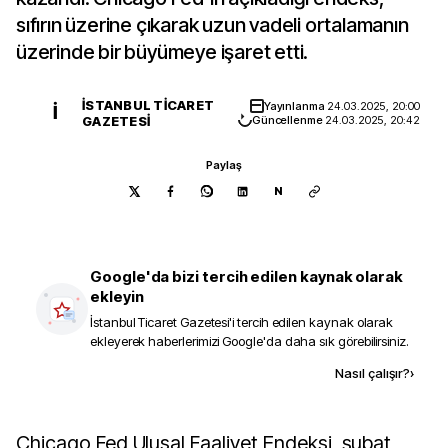
sıfırın üzerine çıkarak uzun vadeli ortalamanın
üzerinde bir büyümeye işaret etti.
İSTANBUL TICARET
Yayınlanma
24.03.2025, 20:00
İ
GAZETESI
Güncellenme
24.03.2025, 20:42
Paylaş
N
Google'da bizi tercih edilen kaynak olarak
ekleyin
İstanbul Ticaret Gazetesi
'i tercih edilen kaynak olarak
ekleyerek haberlerimizi Google'da daha sık görebilirsiniz.
Kaynak ekle
Nasıl çalışır?
›
Chicago Fed Ulusal Faaliyet Endeksi, şubat