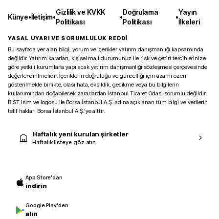
Gizlilik ve KVKK
Doğrulama
Yayın
Künye
•
İletişim
•
•
•
Politikası
Politikası
İlkeleri
YASAL UYARI VE SORUMLULUK REDDİ
Bu sayfada yer alan bilgi, yorum ve içerikler yatırım danışmanlığı kapsamında
değildir. Yatırım kararları, kişisel mali durumunuz ile risk ve getiri tercihlerinize
göre yetkili kurumlarla yapılacak yatırım danışmanlığı sözleşmesi çerçevesinde
değerlendirilmelidir. İçeriklerin doğruluğu ve güncelliği için azami özen
gösterilmekle birlikte, olası hata, eksiklik, gecikme veya bu bilgilerin
kullanımından doğabilecek zararlardan İstanbul Ticaret Odası sorumlu değildir.
BIST isim ve logosu ile Borsa İstanbul A.Ş. adına açıklanan tüm bilgi ve verilerin
telif hakları Borsa İstanbul A.Ş.’ye aittir.
Haftalık yeni kurulan şirketler
Haftalık listeye göz atın
App Store'dan
indirin
Google Play'den
alın