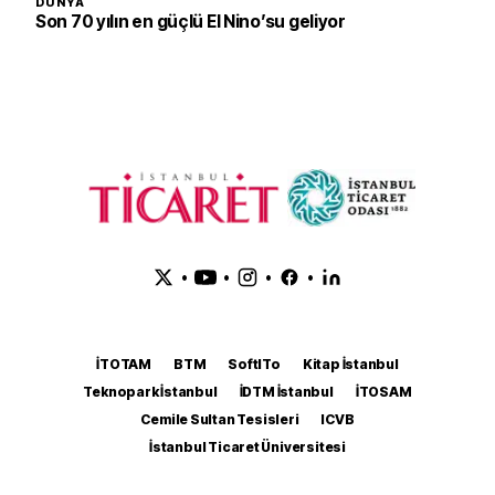
DÜNYA
Son 70 yılın en güçlü El Nino’su geliyor
•
•
•
•
İTOTAM
BTM
SoftITo
Kitap İstanbul
Teknopark İstanbul
İDTM İstanbul
İTOSAM
Cemile Sultan Tesisleri
ICVB
İstanbul Ticaret Üniversitesi