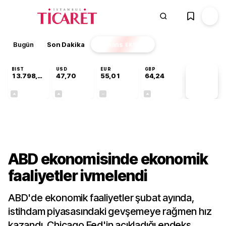
Bugün
Son Dakika
Finans
EKSTRA
BIST
USD
EUR
GBP
13.798,82
47,70
55,01
64,24
PİYASA
VERİLERİ
+0,70%
+0,17%
+0,00%
+0,10%
Dünya
ABD ekonomisinde ekonomik
faaliyetler ivmelendi
ABD'de ekonomik faaliyetler şubat ayında,
istihdam piyasasındaki gevşemeye rağmen hız
kazandı. Chicago Fed'in açıkladığı endeks,