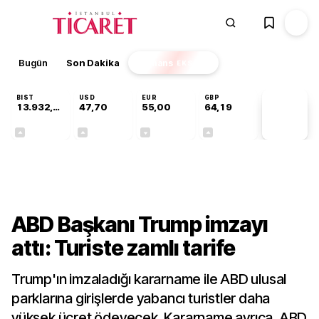
Bugün
Son Dakika
Finans
EKSTRA
BIST
USD
EUR
GBP
13.932,50
47,70
55,00
64,19
PİYASA
VERİLERİ
+0,97%
+0,17%
-0,02%
+0,03%
Dünya
ABD Başkanı Trump imzayı
attı: Turiste zamlı tarife
Trump'ın imzaladığı kararname ile ABD ulusal
parklarına girişlerde yabancı turistler daha
yüksek ücret ödeyecek. Kararname ayrıca, ABD