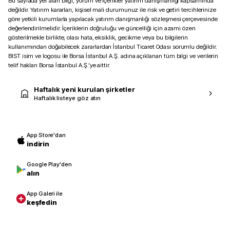
Bu sayfada yer alan bilgi, yorum ve içerikler yatırım danışmanlığı kapsamında
değildir. Yatırım kararları, kişisel mali durumunuz ile risk ve getiri tercihlerinize
göre yetkili kurumlarla yapılacak yatırım danışmanlığı sözleşmesi çerçevesinde
değerlendirilmelidir. İçeriklerin doğruluğu ve güncelliği için azami özen
gösterilmekle birlikte, olası hata, eksiklik, gecikme veya bu bilgilerin
kullanımından doğabilecek zararlardan İstanbul Ticaret Odası sorumlu değildir.
BIST isim ve logosu ile Borsa İstanbul A.Ş. adına açıklanan tüm bilgi ve verilerin
telif hakları Borsa İstanbul A.Ş.’ye aittir.
Haftalık yeni kurulan şirketler
Haftalık listeye göz atın
App Store'dan
indirin
Google Play'den
alın
App Galeri ile
keşfedin