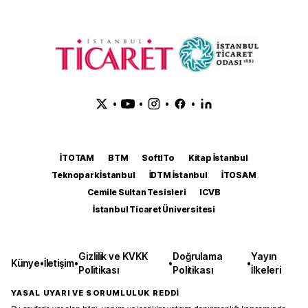
•
•
•
•
İTOTAM
BTM
SoftITo
Kitap İstanbul
Teknopark İstanbul
İDTM İstanbul
İTOSAM
Cemile Sultan Tesisleri
ICVB
İstanbul Ticaret Üniversitesi
Gizlilik ve KVKK
Doğrulama
Yayın
Künye
•
İletişim
•
•
•
Politikası
Politikası
İlkeleri
YASAL UYARI VE SORUMLULUK REDDİ