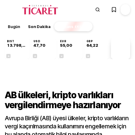
Bugün
Son Dakika
Finans
EKSTRA
BIST
USD
EUR
GBP
13.798,82
47,70
55,00
64,22
PİYASA
VERİLERİ
+0,70%
+0,16%
-0,03%
+0,07%
Dünya
AB ülkeleri, kripto varlıkları
vergilendirmeye hazırlanıyor
Avrupa Birliği (AB) üyesi ülkeler, kripto varlıkların
vergi kaçırılmasında kullanımını engellemek için
bu alanda otomatik bilgi paylaşımında