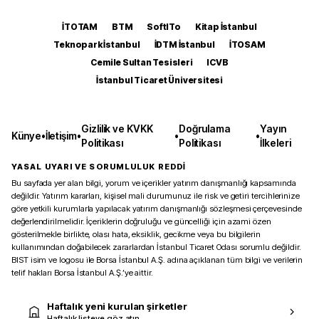
İTOTAM
BTM
SoftITo
Kitap İstanbul
Teknopark İstanbul
İDTM İstanbul
İTOSAM
Cemile Sultan Tesisleri
ICVB
İstanbul Ticaret Üniversitesi
Gizlilik ve KVKK
Doğrulama
Yayın
Künye
•
İletişim
•
•
•
Politikası
Politikası
İlkeleri
YASAL UYARI VE SORUMLULUK REDDİ
Bu sayfada yer alan bilgi, yorum ve içerikler yatırım danışmanlığı kapsamında
değildir. Yatırım kararları, kişisel mali durumunuz ile risk ve getiri tercihlerinize
göre yetkili kurumlarla yapılacak yatırım danışmanlığı sözleşmesi çerçevesinde
değerlendirilmelidir. İçeriklerin doğruluğu ve güncelliği için azami özen
gösterilmekle birlikte, olası hata, eksiklik, gecikme veya bu bilgilerin
kullanımından doğabilecek zararlardan İstanbul Ticaret Odası sorumlu değildir.
BIST isim ve logosu ile Borsa İstanbul A.Ş. adına açıklanan tüm bilgi ve verilerin
telif hakları Borsa İstanbul A.Ş.’ye aittir.
Haftalık yeni kurulan şirketler
Haftalık listeye göz atın