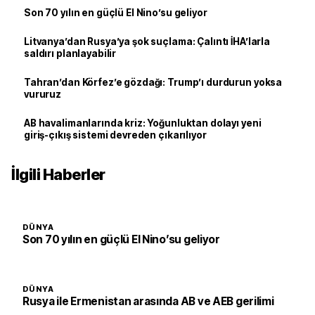
Son 70 yılın en güçlü El Nino’su geliyor
Litvanya’dan Rusya’ya şok suçlama: Çalıntı İHA’larla
saldırı planlayabilir
Tahran’dan Körfez’e gözdağı: Trump’ı durdurun yoksa
vururuz
AB havalimanlarında kriz: Yoğunluktan dolayı yeni
giriş-çıkış sistemi devreden çıkarılıyor
İlgili Haberler
DÜNYA
Son 70 yılın en güçlü El Nino’su geliyor
DÜNYA
Rusya ile Ermenistan arasında AB ve AEB gerilimi