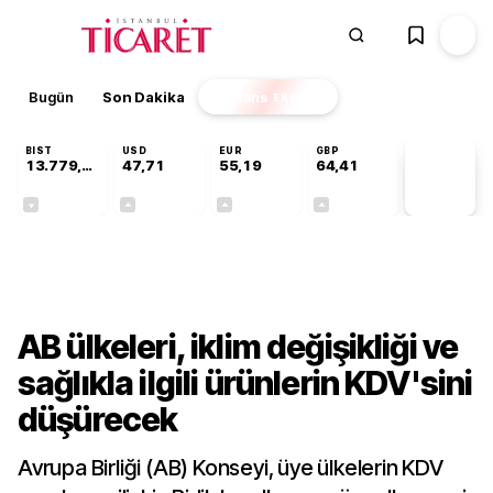
Bugün
Son Dakika
Finans
EKSTRA
BIST
USD
EUR
GBP
13.779,39
47,71
55,19
64,41
PİYASA
VERİLERİ
-0,14%
+0,18%
+0,32%
+0,38%
Dünya
AB ülkeleri, iklim değişikliği ve
sağlıkla ilgili ürünlerin KDV'sini
düşürecek
Avrupa Birliği (AB) Konseyi, üye ülkelerin KDV