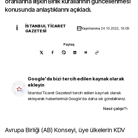
oranlarına ilişkin Birlik kurallarının güncellenmesi
konusunda anlaştıklarını açıkladı.
İSTANBUL TICARET
İ
Yayınlanma
24.10.2022, 16:09
GAZETESI
Paylaş
N
Google'da bizi tercih edilen kaynak olarak
ekleyin
İstanbul Ticaret Gazetesi
'i tercih edilen kaynak olarak
ekleyerek haberlerimizi Google'da daha sık görebilirsiniz.
Kaynak ekle
Nasıl çalışır?
›
Avrupa Birliği (AB) Konseyi, üye ülkelerin KDV