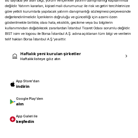
Bu sayfada yer alan bilgi, yorum ve içerikler yatırım danışmanlığı kapsamında
değildir. Yatırım kararları, kişisel mali durumunuz ile risk ve getiri tercihlerinize
göre yetkili kurumlarla yapılacak yatırım danışmanlığı sözleşmesi çerçevesinde
değerlendirilmelidir. İçeriklerin doğruluğu ve güncelliği için azami özen
gösterilmekle birlikte, olası hata, eksiklik, gecikme veya bu bilgilerin
kullanımından doğabilecek zararlardan İstanbul Ticaret Odası sorumlu değildir.
BIST isim ve logosu ile Borsa İstanbul A.Ş. adına açıklanan tüm bilgi ve verilerin
telif hakları Borsa İstanbul A.Ş.’ye aittir.
Haftalık yeni kurulan şirketler
Haftalık listeye göz atın
App Store'dan
indirin
Google Play'den
alın
App Galeri ile
keşfedin