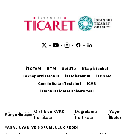
•
•
•
•
İTOTAM
BTM
SoftITo
Kitap İstanbul
Teknopark İstanbul
İDTM İstanbul
İTOSAM
Cemile Sultan Tesisleri
ICVB
İstanbul Ticaret Üniversitesi
Gizlilik ve KVKK
Doğrulama
Yayın
Künye
•
İletişim
•
•
•
Politikası
Politikası
İlkeleri
YASAL UYARI VE SORUMLULUK REDDİ