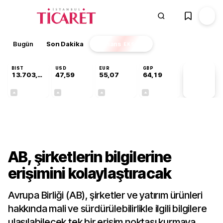
Bugün
Son Dakika
Finans
EKSTRA
BIST
USD
EUR
GBP
13.703,13
47,59
55,07
64,19
PİYASA
VERİLERİ
+0,11%
+0,06%
+0,12%
+0,14%
Dünya
AB, şirketlerin bilgilerine
erişimini kolaylaştıracak
Avrupa Birliği (AB), şirketler ve yatırım ürünleri
hakkında mali ve sürdürülebilirlikle ilgili bilgilere
ulaşılabilecek tek bir erişim noktası kurmaya