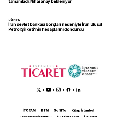
tamamladı: Nihai onay bekleniyor
DÜNYA
İran devlet bankası borçları nedeniyle İran Ulusal
Petrol Şirketi'nin hesaplarını dondurdu
•
•
•
•
İTOTAM
BTM
SoftITo
Kitap İstanbul
Teknopark İstanbul
İDTM İstanbul
İTOSAM