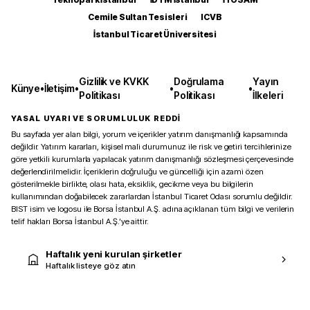
Cemile Sultan Tesisleri
ICVB
İstanbul Ticaret Üniversitesi
Gizlilik ve KVKK
Doğrulama
Yayın
Künye
•
İletişim
•
•
•
Politikası
Politikası
İlkeleri
YASAL UYARI VE SORUMLULUK REDDİ
Bu sayfada yer alan bilgi, yorum ve içerikler yatırım danışmanlığı kapsamında
değildir. Yatırım kararları, kişisel mali durumunuz ile risk ve getiri tercihlerinize
göre yetkili kurumlarla yapılacak yatırım danışmanlığı sözleşmesi çerçevesinde
değerlendirilmelidir. İçeriklerin doğruluğu ve güncelliği için azami özen
gösterilmekle birlikte, olası hata, eksiklik, gecikme veya bu bilgilerin
kullanımından doğabilecek zararlardan İstanbul Ticaret Odası sorumlu değildir.
BIST isim ve logosu ile Borsa İstanbul A.Ş. adına açıklanan tüm bilgi ve verilerin
telif hakları Borsa İstanbul A.Ş.’ye aittir.
Haftalık yeni kurulan şirketler
Haftalık listeye göz atın