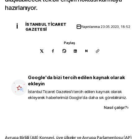
hazırlanıyor.
İSTANBUL TICARET
İ
Yayınlanma
23.05.2023, 18:52
GAZETESI
Paylaş
N
Google'da bizi tercih edilen kaynak olarak
ekleyin
İstanbul Ticaret Gazetesi
'i tercih edilen kaynak olarak
ekleyerek haberlerimizi Google'da daha sık görebilirsiniz.
Kaynak ekle
Nasıl çalışır?
›
Avrupa Birliği (AB) Konseyi, üye ülkeler ve Avrupa Parlamentosu (AP)