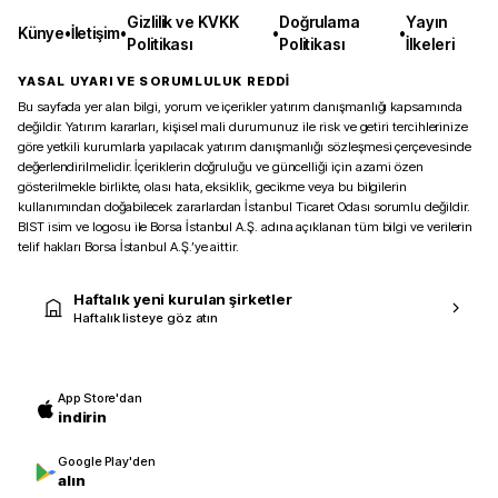
Gizlilik ve KVKK
Doğrulama
Yayın
Künye
•
İletişim
•
•
•
Politikası
Politikası
İlkeleri
YASAL UYARI VE SORUMLULUK REDDİ
Bu sayfada yer alan bilgi, yorum ve içerikler yatırım danışmanlığı kapsamında
değildir. Yatırım kararları, kişisel mali durumunuz ile risk ve getiri tercihlerinize
göre yetkili kurumlarla yapılacak yatırım danışmanlığı sözleşmesi çerçevesinde
değerlendirilmelidir. İçeriklerin doğruluğu ve güncelliği için azami özen
gösterilmekle birlikte, olası hata, eksiklik, gecikme veya bu bilgilerin
kullanımından doğabilecek zararlardan İstanbul Ticaret Odası sorumlu değildir.
BIST isim ve logosu ile Borsa İstanbul A.Ş. adına açıklanan tüm bilgi ve verilerin
telif hakları Borsa İstanbul A.Ş.’ye aittir.
Haftalık yeni kurulan şirketler
Haftalık listeye göz atın
App Store'dan
indirin
Google Play'den
alın