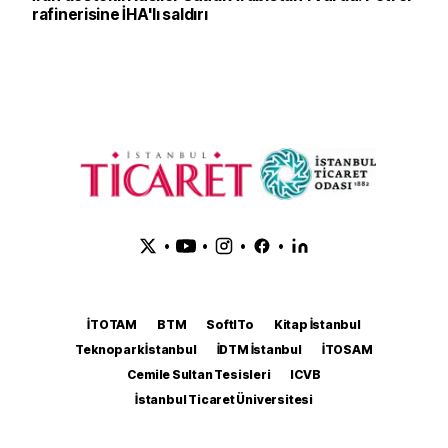
rafinerisine İHA'lı saldırı
•
•
•
•
İTOTAM
BTM
SoftITo
Kitap İstanbul
Teknopark İstanbul
İDTM İstanbul
İTOSAM
Cemile Sultan Tesisleri
ICVB
İstanbul Ticaret Üniversitesi