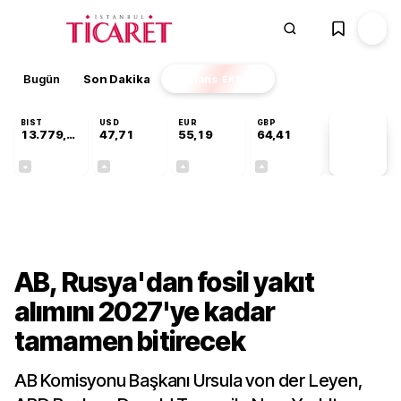
Bugün
Son Dakika
Finans
EKSTRA
BIST
USD
EUR
GBP
13.779,39
47,71
55,19
64,41
PİYASA
VERİLERİ
-0,14%
+0,18%
+0,32%
+0,38%
Dünya
AB, Rusya'dan fosil yakıt
alımını 2027'ye kadar
tamamen bitirecek
AB Komisyonu Başkanı Ursula von der Leyen,