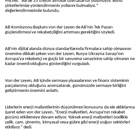
Michel, "AB'de 33 trilyon avroluk özel tasarruf bulunuyor. Bunu
şirketlerimize yönlendirmenin yollarını bulmalıyız."
değerlendirmesinde bulundu.
AB Komisyonu Başkanı von der Leyen de AB'nin Tek Pazarı
güçlendirmesi ve rekabetçiliğini artırması gerektiğini söyledi.
AB'nin dijital alanda dünya standartlarında firmalara sahip olmasının
önemine dikkati çeken von der Leyen, Rusya-Ukrayna Savaşı'nın
Avrupa'ya rekabetçi ve güçlü bir savunma sanayisine sahip olmanın ne
kadar önemli olduğunu gösterdiğini vurguladı.
Von der Leyen, AB içinde sermaye piyasalarının ve finans sisteminin
parçalanmış olduğunu anımsatarak, günümüzde sermaye birliğini
geliştirmenin önemini anlattı.
Liderlerin enerji maliyetlerinin düşürülmesi konusunu da ele aldıklarına
işaret eden von der Leyen, "Enerji maliyetleri, Avrupa'nın rekabet
gücünü etkilemeye devam ediyor. Yüksek enerji maliyetleri özellikle
çelik, cam, çimento, kimyasal veya gübre gibi enerji yoğun sektörleri
etkiliyor." dedi.