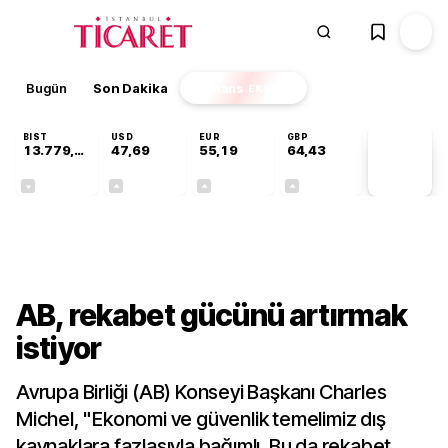
Bugün
Son Dakika
Finans
EKSTRA
BIST
USD
EUR
GBP
13.779,39
47,69
55,19
64,43
PİYASA
VERİLERİ
-0,14%
+0,15%
+0,32%
+0,40%
Dünya
AB, rekabet gücünü artırmak
istiyor
Avrupa Birliği (AB) Konseyi Başkanı Charles
Michel, "Ekonomi ve güvenlik temelimiz dış
kaynaklara fazlasıyla bağımlı. Bu da rekabet