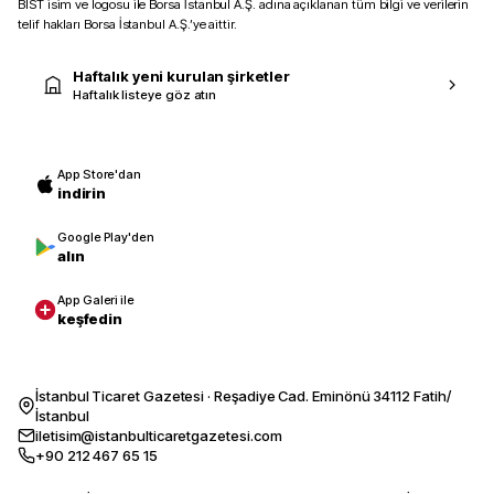
BIST isim ve logosu ile Borsa İstanbul A.Ş. adına açıklanan tüm bilgi ve verilerin
telif hakları Borsa İstanbul A.Ş.’ye aittir.
Haftalık yeni kurulan şirketler
Haftalık listeye göz atın
App Store'dan
indirin
Google Play'den
alın
App Galeri ile
keşfedin
İstanbul Ticaret Gazetesi · Reşadiye Cad. Eminönü 34112 Fatih/
İstanbul
iletisim@istanbulticaretgazetesi.com
+90 212 467 65 15