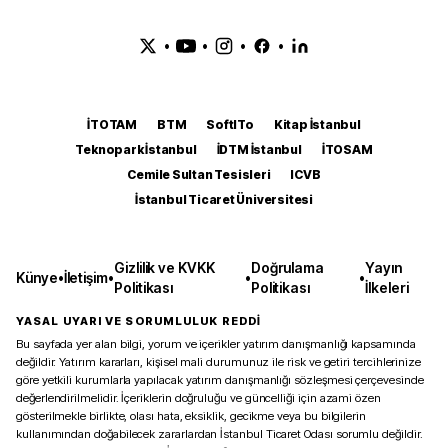
•
•
•
•
İTOTAM
BTM
SoftITo
Kitap İstanbul
Teknopark İstanbul
İDTM İstanbul
İTOSAM
Cemile Sultan Tesisleri
ICVB
İstanbul Ticaret Üniversitesi
Gizlilik ve KVKK
Doğrulama
Yayın
Künye
•
İletişim
•
•
•
Politikası
Politikası
İlkeleri
YASAL UYARI VE SORUMLULUK REDDİ
Bu sayfada yer alan bilgi, yorum ve içerikler yatırım danışmanlığı kapsamında
değildir. Yatırım kararları, kişisel mali durumunuz ile risk ve getiri tercihlerinize
göre yetkili kurumlarla yapılacak yatırım danışmanlığı sözleşmesi çerçevesinde
değerlendirilmelidir. İçeriklerin doğruluğu ve güncelliği için azami özen
gösterilmekle birlikte, olası hata, eksiklik, gecikme veya bu bilgilerin
kullanımından doğabilecek zararlardan İstanbul Ticaret Odası sorumlu değildir.