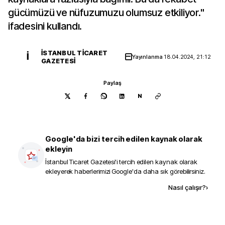
gücümüzü ve nüfuzumuzu olumsuz etkiliyor."
ifadesini kullandı.
İSTANBUL TICARET
İ
Yayınlanma
18.04.2024, 21:12
GAZETESI
Paylaş
N
Google'da bizi tercih edilen kaynak olarak
ekleyin
İstanbul Ticaret Gazetesi
'i tercih edilen kaynak olarak
ekleyerek haberlerimizi Google'da daha sık görebilirsiniz.
Kaynak ekle
Nasıl çalışır?
›