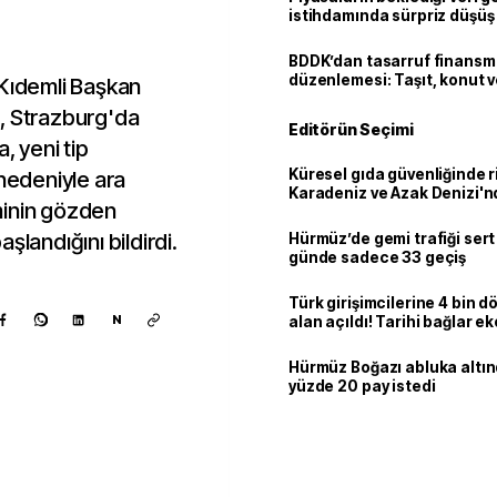
istihdamında sürpriz düşüş
BDDK’dan tasarruf finans
düzenlemesi: Taşıt, konut v
 Kıdemli Başkan
limitler değişti
, Strazburg'da
Editörün Seçimi
, yeni tip
Küresel gıda güvenliğinde r
 nedeniyle ara
Karadeniz ve Azak Denizi'nd
minin gözden
trafiği sekteye uğradı
şlandığını bildirdi.
Hürmüz’de gemi trafiği sert
günde sadece 33 geçiş
Türk girişimcilerine 4 bin 
N
alan açıldı! Tarihi bağlar 
ortaklığa dönüşüyor
Hürmüz Boğazı abluka altı
yüzde 20 pay istedi
Kaynak ekle