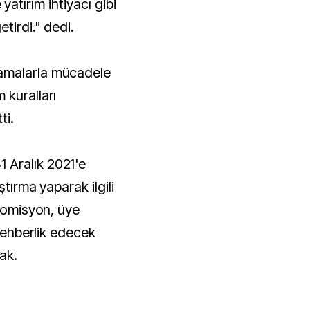
ve yatırım ihtiyacı gibi
tirdi." dedi.
amalarla mücadele
 kuralları
ti.
 Aralık 2021'e
ştırma yaparak ilgili
 Komisyon, üye
 rehberlik edecek
ak.