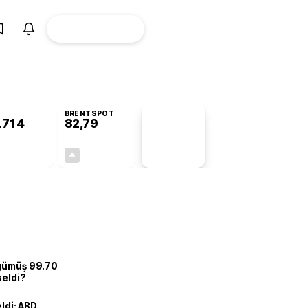
ÜYE
CANLI BORSA
Girişi
BRENTSPOT
.714
82,79
PİYASA
VERİLERİ
+0,46%
+0,01%
+0,00
0,01
 gümüş 99.70
seldi?
eldi: ABD