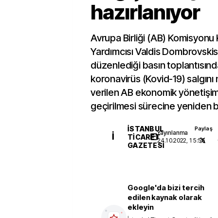
hazırlanıyor
Avrupa Birliği (AB) Komisyonu
Yardımcısı Valdis Dombrovskis
düzenlediği basın toplantısında
koronavirüs (Kovid-19) salgını
verilen AB ekonomik yönetişi
geçirilmesi sürecine yeniden ba
İSTANBUL
Paylaş
Yayınlanma
İ
TICARET
24.10.2022, 15:56
GAZETESI
Google'da bizi tercih
edilen kaynak olarak
ekleyin