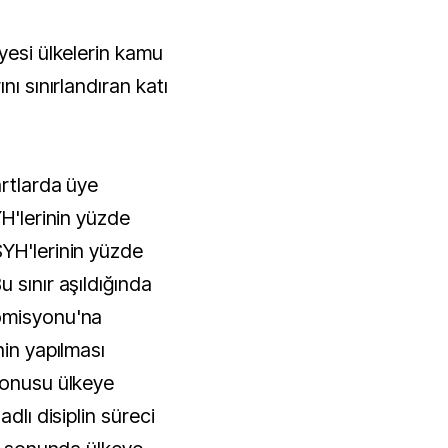
yesi ülkelerin kamu
nı sınırlandıran katı
artlarda üye
YH'lerinin yüzde
YH'lerinin yüzde
 sınır aşıldığında
omisyonu'na
nin yapılması
konusu ülkeye
dlı disiplin süreci