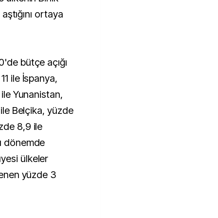
ı aştığını ortaya
0'de bütçe açığı
1 ile İspanya,
 ile Yunanistan,
 ile Belçika, yüzde
zde 8,9 ile
 Bu dönemde
yesi ülkeler
rlenen yüzde 3