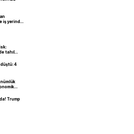
man
e iş yerinde
isk:
e tahıl
 düştü: 4
dönümlük
ekonomik
nda! Trump