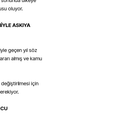
ci sonunda ülkeye
usu oluyor.
İYLE ASKIYA
iyle geçen yıl söz
kararı almış ve kamu
eğiştirilmesi için
erekiyor.
RCU