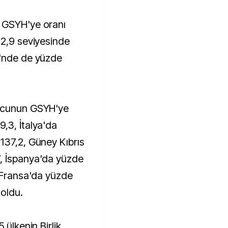
 GSYH'ye oranı
92,9 seviyesinde
i'nde de yüzde
orcunun GSYH'ye
,3, İtalya'da
137,2, Güney Kıbrıs
, İspanya'da yüzde
, Fransa'da yüzde
oldu.
 ülkenin Birlik