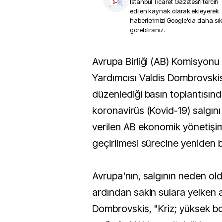
İstanbul Ticaret Gazetesi
'i tercih
edilen kaynak olarak ekleyerek
haberlerimizi Google'da daha sı
görebilirsiniz.
Avrupa Birliği (AB) Komisyonu Kıdemli Başkan
Yardımcısı Valdis Dombrovski
düzenlediği basın toplantısında
koronavirüs (Kovid-19) salgını
verilen AB ekonomik yönetişi
geçirilmesi sürecine yeniden ba
Avrupa'nın, salgının neden ol
ardından sakin sulara yelken a
Dombrovskis, "Kriz; yüksek b