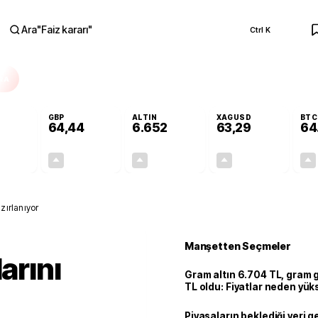
Ara
"
Faiz kararı
"
Ctrl K
RA
GBP
ALTIN
XAGUSD
BTC
64,44
6.652
63,29
64
+0,35%
+0,41%
+2,45%
+2,91%
0,19
0,26
158,98
1,79
zırlanıyor
Manşetten Seçmeler
arını
Gram altın 6.704 TL, gram
TL oldu: Fiyatlar neden yük
Piyasaların beklediği veri g