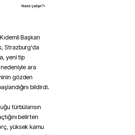
Nasıl çalışır?
›
k
s, Strazburg'da
, yeni tip
 nedeniyle ara
minin gözden
şlandığını bildirdi.
duğu türbülansın
çtığını belirten
orç, yüksek kamu