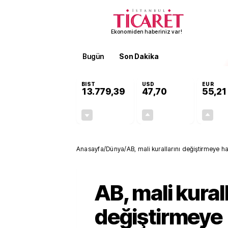
Ekonomiden haberiniz var!
Bugün
Son Dakika
Finans
EKST
BIST
USD
EUR
13.779,39
47,70
55,21
-0,14%
+0,15%
-19,42
0,07
Anasayfa
/
Dünya
/
AB, mali kurallarını değiştirmeye ha
AB, mali kurall
değiştirmeye