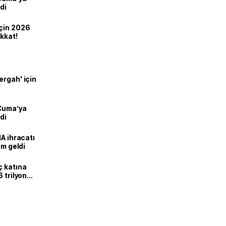
di
için 2026
ikkat!
ergah' için
 Cuma’ya
di
HA ihracatı
ım geldi
ç katına
 trilyon