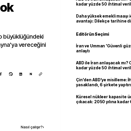
çok
kadar yüzde 50 ihtimal veril
Daha yüksek emekli maaşı 
avantajı: Dilekçe tarihine d
Editörün Seçimi
o büyüklüğündeki
ayna'ya vereceğini
İran ve Umman 'Güvenli güz
anlaştı
ABD ile İran anlaşacak mı?
kadar yüzde 50 ihtimal veril
N
Çin'den ABD'ye misilleme: İ
yasaklandı, 6 şirkete yaptır
Küresel nükleer kapasite ü
çıkacak: 2050 yılına kadar 6
dolarlık yatırım planı
Kaynak ekle
Nasıl çalışır?
›