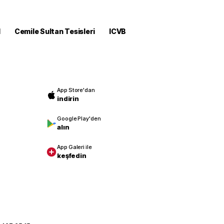
M
Cemile Sultan Tesisleri
ICVB
App Store'dan
indirin
Google Play'den
alın
App Galeri ile
keşfedin