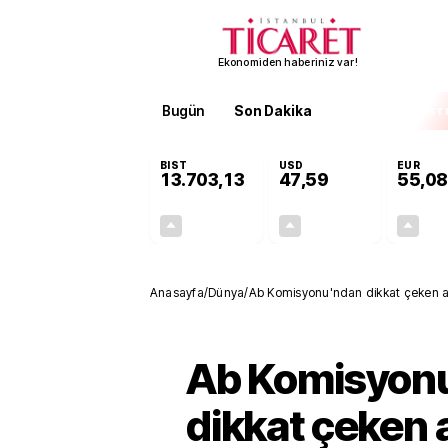
Ekonomiden haberiniz var!
Bugün
Son Dakika
Finans
EKST
BIST
USD
EUR
13.703,13
47,59
55,08
+0,11%
+0,05%
15,20
0,03
Anasayfa
/
Dünya
/
Ab Komisyonu'ndan dikkat çeken a
Ab Komisyon
dikkat çeken 