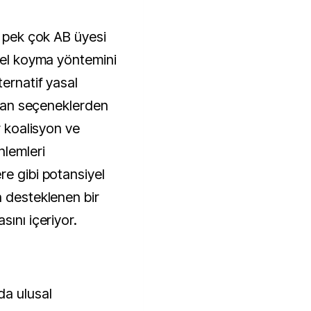
e pek çok AB üyesi
n el koyma yöntemini
ternatif yasal
şılan seçeneklerden
r koalisyon ve
nlemleri
re gibi potansiyel
n desteklenen bir
sını içeriyor.
a ulusal