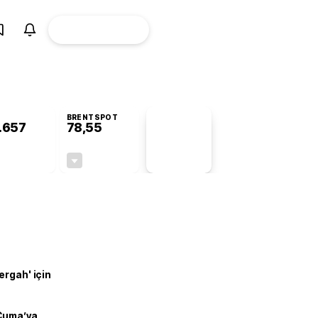
ÜYE
CANLI BORSA
Girişi
BRENTSPOT
.657
78,55
PİYASA
VERİLERİ
+0,74%
-0,46%
+0,00
-0,36
ergah' için
 Cuma’ya