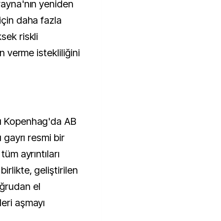
krayna'nın yeniden
için daha fazla
sek riskli
n verme istekliliğini
nü Kopenhag'da AB
ı gayrı resmi bir
tüm ayrıntıları
likte, geliştirilen
ğrudan el
leri aşmayı