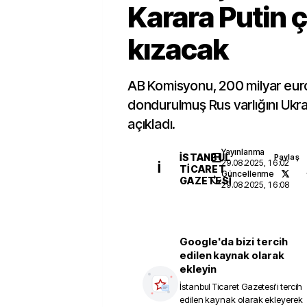
Karara Putin 
kızacak
AB Komisyonu, 200 milyar eur
dondurulmuş Rus varlığını Ukr
açıkladı.
Yayınlanma
İSTANBUL
Paylaş
29.08.2025, 16:02
İ
TICARET
Güncellenme
GAZETESI
29.08.2025, 16:08
Google'da bizi tercih
edilen kaynak olarak
ekleyin
İstanbul Ticaret Gazetesi
'i tercih
edilen kaynak olarak ekleyerek