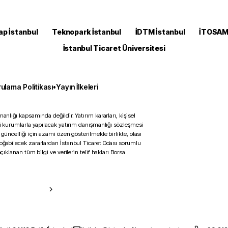
ap İstanbul
Teknopark İstanbul
İDTM İstanbul
İTOSA
İstanbul Ticaret Üniversitesi
ulama Politikası
•
Yayın İlkeleri
anlığı kapsamında değildir. Yatırım kararları, kişisel
ili kurumlarla yapılacak yatırım danışmanlığı sözleşmesi
 güncelliği için azami özen gösterilmekle birlikte, olası
doğabilecek zararlardan İstanbul Ticaret Odası sorumlu
çıklanan tüm bilgi ve verilerin telif hakları Borsa