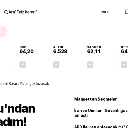
Ara
"
Faiz kararı
"
Ctrl K
RA
GBP
ALTIN
XAGUSD
BTC
64,20
6.528
62,11
64
+0,13%
+0,16%
+0,49%
+0,11%
0,07
0,10
32,00
0,07
dım! Karara Putin çok kızacak
Manşetten Seçmeler
u'ndan
İran ve Umman 'Güvenli güz
anlaştı
adım!
ABD ile İran anlaşacak mı?