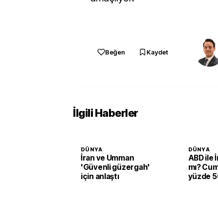
Beğen
Kaydet
İlgili Haberler
DÜNYA
DÜNYA
İran ve Umman
ABD ile 
'Güvenli güzergah'
mı? Cum
için anlaştı
yüzde 50
verildi