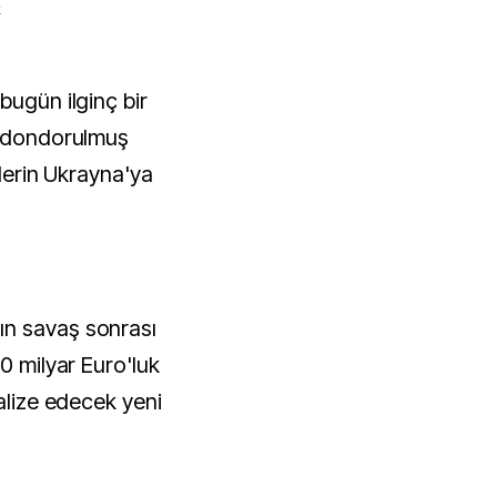
k
n dondorulmuş
rlerin Ukrayna'ya
ın savaş sonrası
00 milyar Euro'luk
nalize edecek yeni