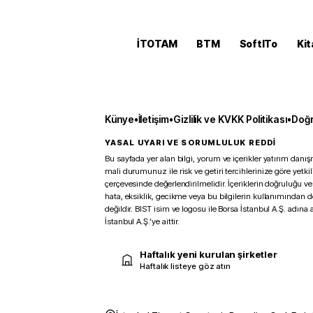
İTOTAM
BTM
SoftITo
Kit
Künye
•
İletişim
•
Gizlilik ve KVKK Politikası
•
Doğr
YASAL UYARI VE SORUMLULUK REDDİ
Bu sayfada yer alan bilgi, yorum ve içerikler yatırım danışm
mali durumunuz ile risk ve getiri tercihlerinize göre yetk
çerçevesinde değerlendirilmelidir. İçeriklerin doğruluğu ve
hata, eksiklik, gecikme veya bu bilgilerin kullanımından 
değildir. BIST isim ve logosu ile Borsa İstanbul A.Ş. adına a
İstanbul A.Ş.’ye aittir.
Haftalık yeni kurulan şirketler
Haftalık listeye göz atın