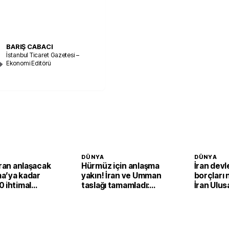
BARIŞ CABACI
İstanbul Ticaret Gazetesi –
Ekonomi Editörü
DÜNYA
DÜNYA
İran anlaşacak
Hürmüz için anlaşma
İran devl
a’ya kadar
yakın! İran ve Umman
borçları 
 ihtimal
taslağı tamamladı:
İran Ulus
Nihai onay bekleniyor
Şirketi'n
dondurd